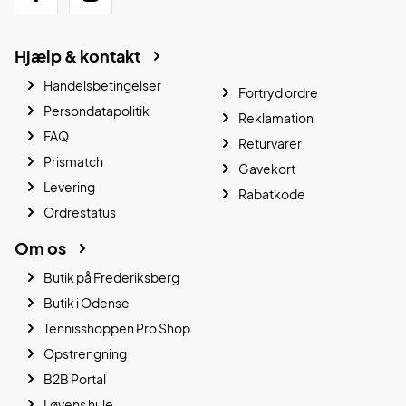
Hjælp & kontakt
Handelsbetingelser
Fortryd ordre
Persondatapolitik
Reklamation
FAQ
Returvarer
Prismatch
Gavekort
Levering
Rabatkode
Ordrestatus
Om os
Butik på Frederiksberg
Butik i Odense
Tennisshoppen Pro Shop
Opstrengning
B2B Portal
Løvens hule