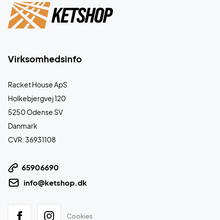
Virksomhedsinfo
Racket House ApS
Holkebjergvej 120
5250 Odense SV
Danmark
CVR: 36931108
65906690
info@ketshop.dk
Cookies