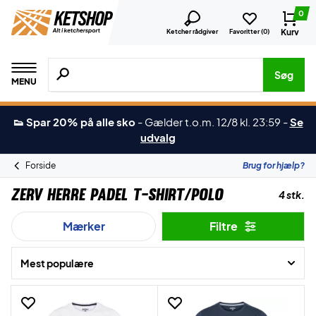
0
Kurv
Ketcher rådgiver
Favoritter (
0
)
Søg efter produkter, mærker etc.
Søg
MENU
👟 Spar 20% på alle sko
-
Gælder t.o.m. 12/8 kl. 23:59
-
Se
udvalg
Forside
Brug for hjælp?
ZERV Herre Padel T-shirt/Polo
4 stk.
Mærker
Filtre
Mest populære