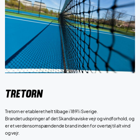
tretorn
Tretorn er etableret helt tilbage i 1891 i Sverige.
Brandet udspringer af det Skandinaviske vejr og vindforhold, og
er et verdensomspændende brand inden for overtøj til alt vind
og vejr.