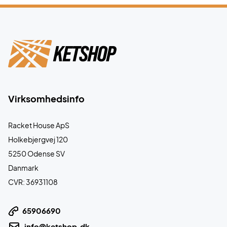
Virksomhedsinfo
Racket House ApS
Holkebjergvej 120
5250 Odense SV
Danmark
CVR: 36931108
65906690
info@ketshop.dk