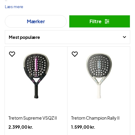
Her finder du nøje udvalgte hjælpemidler og tilbehør til tennisspillet.
Læs mere
Mærker
Filtre
Mest populære
Tretorn Supreme VSQZ II
Tretorn Champion Rally II
2.399,00 kr.
1.599,00 kr.