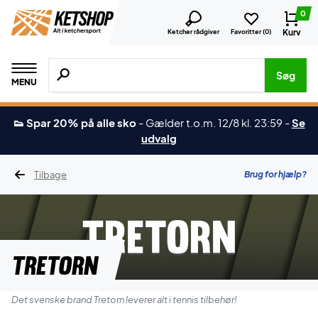
0
Kurv
Ketcher rådgiver
Favoritter (
0
)
Søg efter produkter, mærker etc.
Søg
MENU
👟 Spar 20% på alle sko
-
Gælder t.o.m. 12/8 kl. 23:59
-
Se
udvalg
Tilbage
Brug for hjælp?
Tretorn
Det svenske brand Tretorn leverer alt i tennis tilbehør!