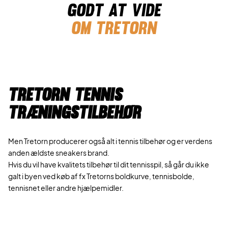
Godt at vide
Om tretorn
Tretorn Tennis
træningstilbehør
Men Tretorn producerer også alt i tennis tilbehør og er verdens
anden ældste sneakers brand.
Hvis du vil have kvalitets tilbehør til dit tennisspil, så går du ikke
galt i byen ved køb af fx Tretorns boldkurve, tennisbolde,
tennisnet eller andre hjælpemidler.