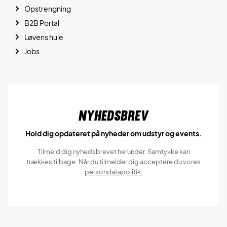
Opstrengning
B2B Portal
Løvens hule
Jobs
Nyhedsbrev
Hold dig opdateret på nyheder om udstyr og events.
Tilmeld dig nyhedsbrevet herunder. Samtykke kan
trækkes tilbage. Når du tilmelder dig acceptere du vores
persondatapolitik.