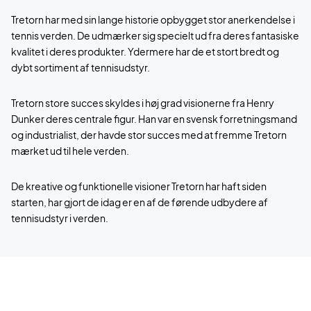
Tretorn har med sin lange historie opbygget stor anerkendelse i
tennis verden. De udmærker sig specielt ud fra deres fantasiske
kvalitet i deres produkter. Ydermere har de et stort bredt og
dybt sortiment af tennisudstyr.
Tretorn store succes skyldes i høj grad visionerne fra Henry
Dunker deres centrale figur. Han var en svensk forretningsmand
og industrialist, der havde stor succes med at fremme Tretorn
mærket ud til hele verden.
De kreative og funktionelle visioner Tretorn har haft siden
starten, har gjort de idag er en af de førende udbydere af
tennisudstyr i verden.