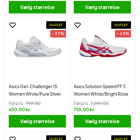
Vælg størrelse
Vælg størrelse
OUTLET
OUTLET
- 37%
- 43%
Asics Gel-Challenger 15
Asics Solution Speed FF 3
Women White/Pure Silver
Women White/Bright Rose
Førpris:
999,00
Førpris:
1.249,00
630,00 kr.
710,00 kr.
Vælg størrelse
Vælg størrelse
OUTLET
OUTLET