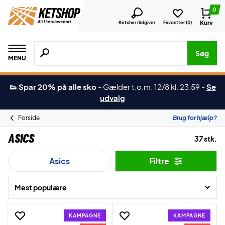
0
Kurv
Ketcher rådgiver
Favoritter (
0
)
Søg efter produkter, mærker etc.
Søg
MENU
👟 Spar 20% på alle sko
-
Gælder t.o.m. 12/8 kl. 23:59
-
Se
udvalg
Forside
Brug for hjælp?
Asics
37 stk.
Asics
Filtre
Mest populære
KAMPAGNE
KAMPAGNE