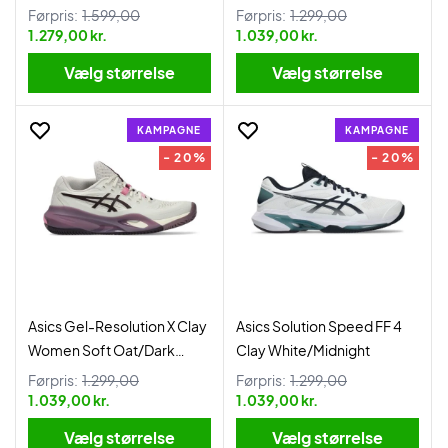
Førpris:
1.599,00
Førpris:
1.299,00
1.279,00 kr.
1.039,00 kr.
Vælg størrelse
Vælg størrelse
KAMPAGNE
KAMPAGNE
- 20%
- 20%
Asics Gel-Resolution X Clay
Asics Solution Speed FF 4
Women Soft Oat/Dark
Clay White/Midnight
Aubergine
Førpris:
1.299,00
Førpris:
1.299,00
1.039,00 kr.
1.039,00 kr.
Vælg størrelse
Vælg størrelse