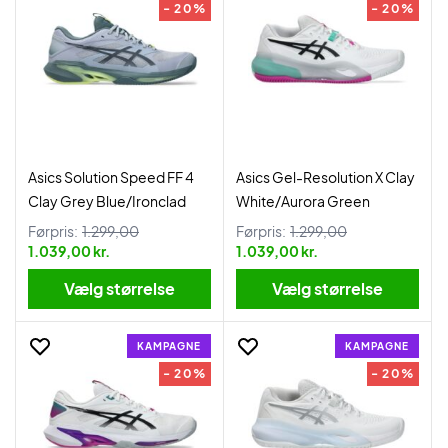
- 20%
- 20%
Asics Solution Speed FF 4
Asics Gel-Resolution X Clay
Clay Grey Blue/Ironclad
White/Aurora Green
Førpris:
1.299,00
Førpris:
1.299,00
1.039,00 kr.
1.039,00 kr.
Vælg størrelse
Vælg størrelse
KAMPAGNE
KAMPAGNE
- 20%
- 20%