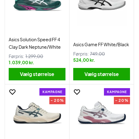
Asics Solution Speed FF 4
Asics Game FF White/Black
Clay Dark Neptune/White
Førpris:
749,00
Førpris:
1.299,00
524,00 kr.
1.039,00 kr.
Vælg størrelse
Vælg størrelse
KAMPAGNE
KAMPAGNE
- 20%
- 20%