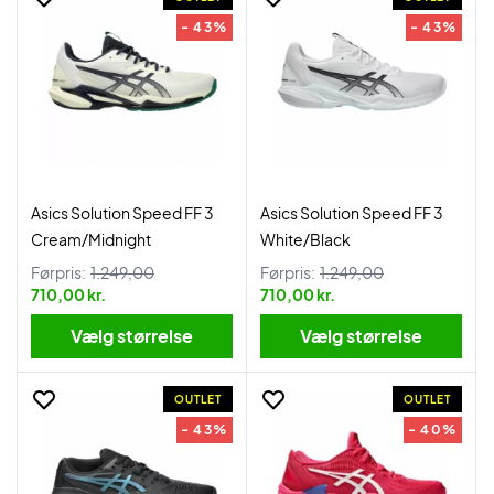
- 43%
- 43%
Asics Solution Speed FF 3
Asics Solution Speed FF 3
Cream/Midnight
White/Black
Førpris:
1.249,00
Førpris:
1.249,00
710,00 kr.
710,00 kr.
Vælg størrelse
Vælg størrelse
OUTLET
OUTLET
- 43%
- 40%