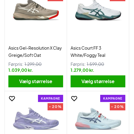
Asics Gel-Resolution X Clay
Asics Court FF 3
Greige/Soft Oat
White/Foggy Teal
Førpris:
1.299,00
Førpris:
1.599,00
1.039,00 kr.
1.279,00 kr.
Vælg størrelse
Vælg størrelse
KAMPAGNE
KAMPAGNE
- 20%
- 20%