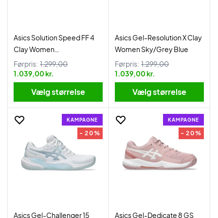
Asics Solution Speed FF 4
Asics Gel-Resolution X Clay
Clay Women
Women Sky/Grey Blue
Bluebell/White
Førpris:
1.299,00
Førpris:
1.299,00
1.039,00 kr.
1.039,00 kr.
Vælg størrelse
Vælg størrelse
KAMPAGNE
KAMPAGNE
- 20%
- 20%
Asics Gel-Challenger 15
Asics Gel-Dedicate 8 GS