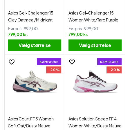
Asics Gel-Challenger 15
Asics Gel-Challenger 15
Clay Oatmeal/Midnight
Women White/Taro Purple
Førpris:
999,00
Førpris:
999,00
799,00 kr.
799,00 kr.
Vælg størrelse
Vælg størrelse
KAMPAGNE
KAMPAGNE
- 20%
- 20%
Asics Court FF 3 Women
Asics Solution Speed FF 4
Soft Oat/Dusty Mauve
Women White/Dusty Mauve