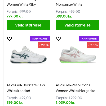
Women White/Sky
Morganite/White
Førpris:
999,00
Førpris:
499,00
799,00 kr.
399,00 kr.
Vælg størrelse
Vælg størrelse
KAMPAGNE
KAMPAGNE
- 20%
- 20%
Asics Gel-Dedicate 8 GS
Asics Gel-Resolution X
White/Ironclad
Women White/Morganite
Førpris:
499,00
Førpris:
1.299,00
399,00 kr.
1.039,00 kr.