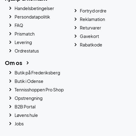
Handelsbetingelser
Fortryd ordre
Persondatapolitik
Reklamation
FAQ
Returvarer
Prismatch
Gavekort
Levering
Rabatkode
Ordrestatus
Om os
Butik på Frederiksberg
Butik i Odense
Tennisshoppen Pro Shop
Opstrengning
B2B Portal
Løvens hule
Jobs