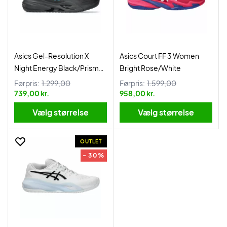
Asics Gel-Resolution X
Asics Court FF 3 Women
Night Energy Black/Prism
Bright Rose/White
Blue
Førpris:
1.299,00
Førpris:
1.599,00
739,00 kr.
958,00 kr.
Vælg størrelse
Vælg størrelse
OUTLET
- 30%