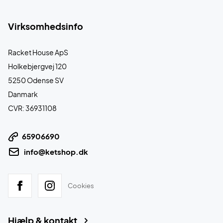
Virksomhedsinfo
Racket House ApS
Holkebjergvej 120
5250 Odense SV
Danmark
CVR: 36931108
65906690
info@ketshop.dk
Cookies
Hjælp & kontakt