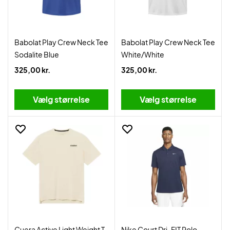
Babolat Play Crew Neck Tee
Babolat Play Crew Neck Tee
Sodalite Blue
White/White
325,00 kr.
325,00 kr.
Vælg størrelse
Vælg størrelse
Cuera Active Light Weight T-
Nike Court Dri-FIT Polo