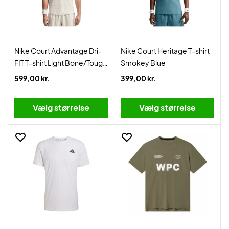
Nike Court Advantage Dri-
Nike Court Heritage T-shirt
FIT T-shirt Light Bone/Tough
Smokey Blue
Red
599,00 kr.
399,00 kr.
Vælg størrelse
Vælg størrelse