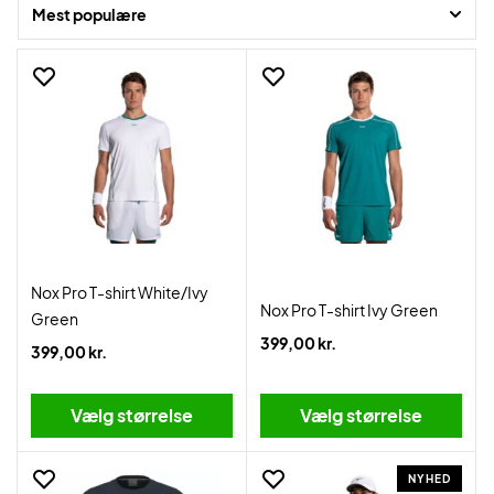
God shopping!
Mest populære
Nox Pro T-shirt White/Ivy
Nox Pro T-shirt Ivy Green
Green
399,00 kr.
399,00 kr.
Vælg størrelse
Vælg størrelse
NYHED