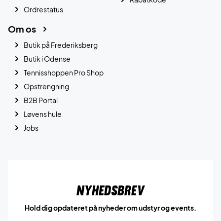
Ordrestatus
Om os
Butik på Frederiksberg
Butik i Odense
Tennisshoppen Pro Shop
Opstrengning
B2B Portal
Løvens hule
Jobs
Nyhedsbrev
Hold dig opdateret på nyheder om udstyr og events.