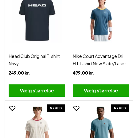
Head Club Original T-shirt
Nike Court Advantage Dri-
Navy
FIT T-shirt New Slate/Laser
Orange
249,00 kr.
499,00 kr.
Vælg størrelse
Vælg størrelse
NYHED
NYHED