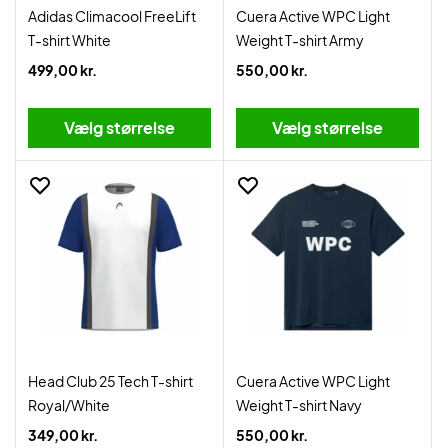
Adidas Climacool FreeLift
Cuera Active WPC Light
T-shirt White
Weight T-shirt Army
499,00 kr.
550,00 kr.
Vælg størrelse
Vælg størrelse
Head Club 25 Tech T-shirt
Cuera Active WPC Light
Royal/White
Weight T-shirt Navy
349,00 kr.
550,00 kr.