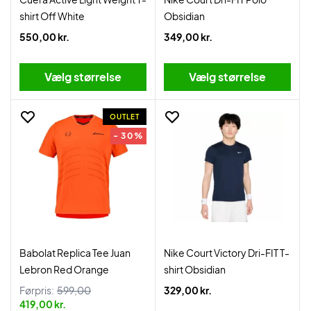
shirt Off White
Obsidian
550,00 kr.
349,00 kr.
Vælg størrelse
Vælg størrelse
OUTLET
- 30%
Babolat Replica Tee Juan
Nike Court Victory Dri-FIT T-
Lebron Red Orange
shirt Obsidian
Førpris:
599,00
329,00 kr.
419,00 kr.