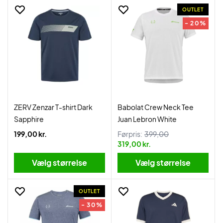
OUTLET
- 20%
ZERV Zenzar T-shirt Dark
Babolat Crew Neck Tee
Sapphire
Juan Lebron White
199,00 kr.
Førpris:
399,00
319,00 kr.
Vælg størrelse
Vælg størrelse
OUTLET
- 30%