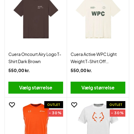
Cuera Oncourt Airy Logo T-
Cuera Active WPC Light
Shirt Dark Brown
Weight T-Shirt Off
White/Army
550,00 kr.
550,00 kr.
Vælg størrelse
Vælg størrelse
OUTLET
OUTLET
- 30%
- 30%