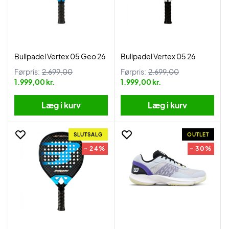
Bullpadel Vertex 05 Geo 26
Bullpadel Vertex 05 26
Førpris:
2.699,00
Førpris:
2.699,00
1.999,00 kr.
1.999,00 kr.
Læg i kurv
Læg i kurv
SLUTSALG
OUTLET
- 24%
- 30%