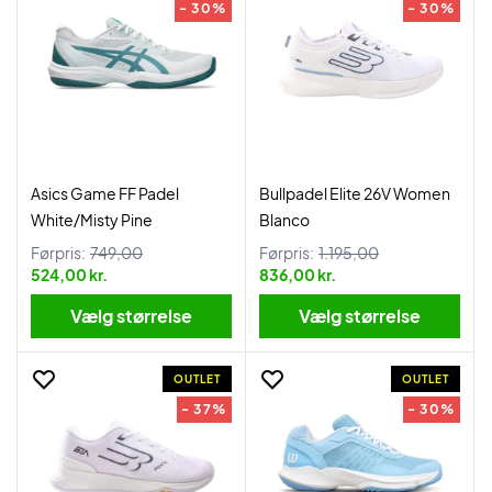
- 30%
- 30%
Asics Game FF Padel
Bullpadel Elite 26V Women
White/Misty Pine
Blanco
Førpris:
749,00
Førpris:
1.195,00
524,00 kr.
836,00 kr.
Vælg størrelse
Vælg størrelse
OUTLET
OUTLET
- 37%
- 30%