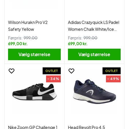
Wilson Hurakn Pro V2
Adidas Crazyquick LS Padel
Safety Yellow
Women Chalk White/Ice
Gold Met.
Førpris:
999,00
Førpris:
999,00
699,00 kr.
699,00 kr.
Vælg størrelse
Vælg størrelse
OUTLET
OUTLET
- 34%
- 49%
Nike Zoom GP Challenge 1
Head Revolt Pro 4.5