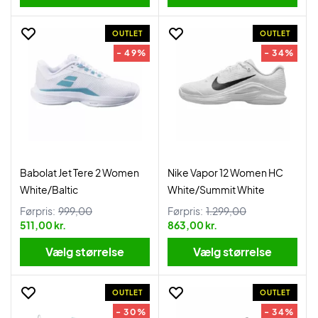
OUTLET
OUTLET
- 49%
- 34%
Babolat Jet Tere 2 Women
Nike Vapor 12 Women HC
White/Baltic
White/Summit White
Førpris:
999,00
Førpris:
1.299,00
511,00 kr.
863,00 kr.
Vælg størrelse
Vælg størrelse
OUTLET
OUTLET
- 30%
- 34%