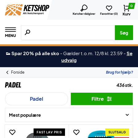
0
Kurv
Ketcher rådgiver
Favoritter (
0
)
Søg efter produkter, mærker etc.
Søg
MENU
👟 Spar 20% på alle sko
-
Gælder t.o.m. 12/8 kl. 23:59
-
Se
udvalg
Forside
Brug for hjælp?
Padel
436 stk.
Padel
Filtre
Mest populære
FAST LAV PRIS
SLUTSALG