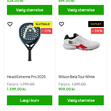
524,00 kr.
699,00 kr.
Vælg størrelse
Vælg størrelse
SLUTSALG
OUTLET
- 11%
- 30%
Head Extreme Pro 2025
Wilson Bela Tour White
Førpris:
1.799,00
Førpris:
1.299,00
1.599,00 kr.
909,00 kr.
Læg i kurv
Vælg størrelse