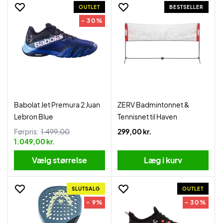
OUTLET
BESTSELLER
- 30%
Babolat Jet Premura 2 Juan
ZERV Badmintonnet &
Lebron Blue
Tennisnet til Haven
Førpris:
1.499,00
299,00 kr.
1.049,00 kr.
Vælg størrelse
Læg i kurv
SLUTSALG
OUTLET
- 9%
- 30%