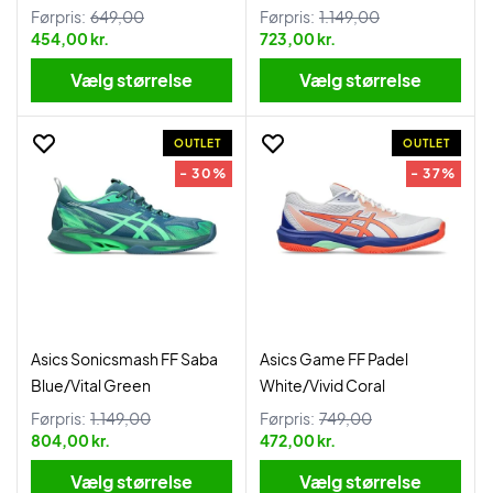
Førpris:
649,00
Førpris:
1.149,00
454,00 kr.
723,00 kr.
Vælg størrelse
Vælg størrelse
OUTLET
OUTLET
- 30%
- 37%
Asics Sonicsmash FF Saba
Asics Game FF Padel
Blue/Vital Green
White/Vivid Coral
Førpris:
1.149,00
Førpris:
749,00
804,00 kr.
472,00 kr.
Vælg størrelse
Vælg størrelse