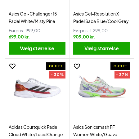
Asics Gel-Challenger 15
Asics Gel-Resolution X
Padel White/Misty Pine
Padel Saba Blue/Cool Grey
Førpris:
999,00
Førpris:
1.299,00
699,00 kr.
909,00 kr.
Vælg størrelse
Vælg størrelse
OUTLET
OUTLET
- 30%
- 37%
Adidas Courtquick Padel
Asics Sonicsmash FF
Cloud White/Lucid Orange
Women White/Guava