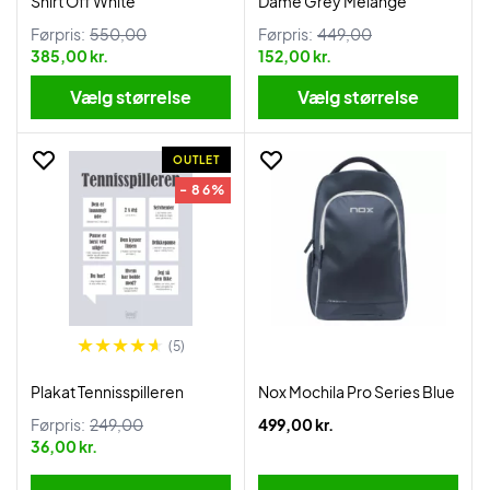
Shirt Off White
Dame Grey Melange
Førpris:
550,00
Førpris:
449,00
385,00 kr.
152,00 kr.
Vælg størrelse
Vælg størrelse
OUTLET
- 86%
(5)
Plakat Tennisspilleren
Nox Mochila Pro Series Blue
Førpris:
249,00
499,00 kr.
36,00 kr.