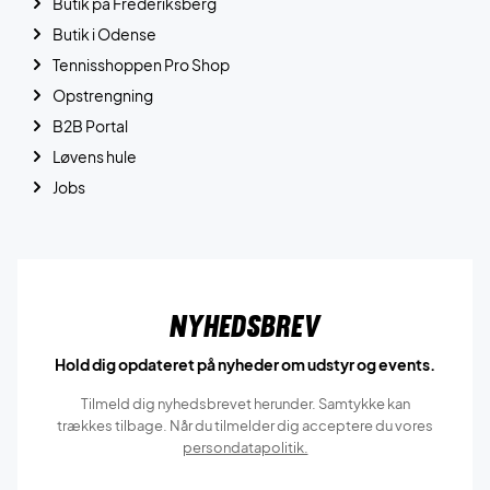
Butik på Frederiksberg
Butik i Odense
Tennisshoppen Pro Shop
Opstrengning
B2B Portal
Løvens hule
Jobs
Nyhedsbrev
Hold dig opdateret på nyheder om udstyr og events.
Tilmeld dig nyhedsbrevet herunder. Samtykke kan
trækkes tilbage. Når du tilmelder dig acceptere du vores
persondatapolitik.