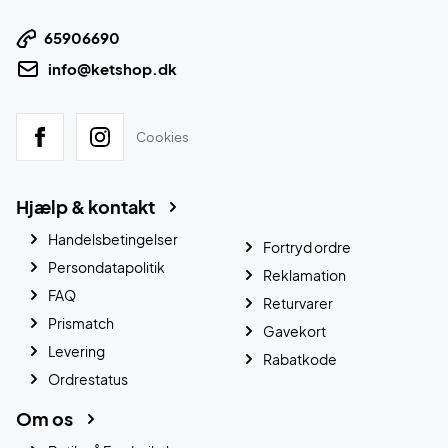
65906690
info@ketshop.dk
Cookies
Hjælp & kontakt
Handelsbetingelser
Fortryd ordre
Persondatapolitik
Reklamation
FAQ
Returvarer
Prismatch
Gavekort
Levering
Rabatkode
Ordrestatus
Om os