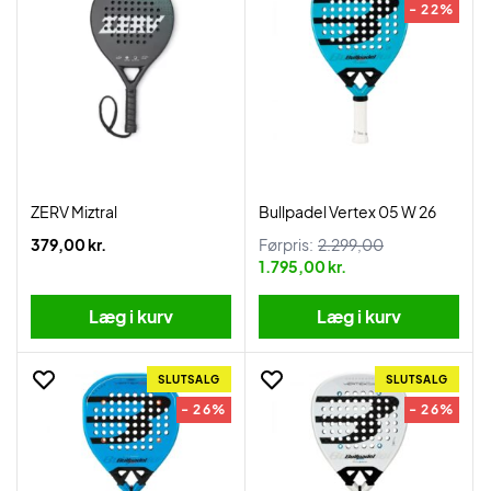
- 22%
ZERV Miztral
Bullpadel Vertex 05 W 26
379,00 kr.
Førpris:
2.299,00
1.795,00 kr.
Læg i kurv
Læg i kurv
SLUTSALG
SLUTSALG
- 26%
- 26%