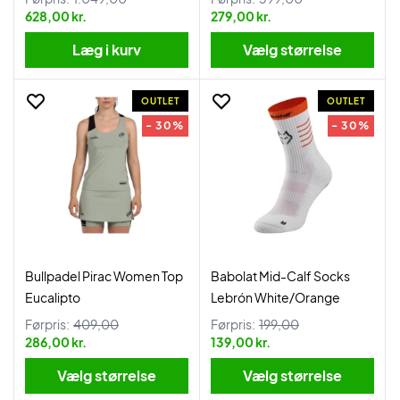
628,00 kr.
279,00 kr.
Læg i kurv
Vælg størrelse
OUTLET
OUTLET
- 30%
- 30%
Bullpadel Pirac Women Top
Babolat Mid-Calf Socks
Eucalipto
Lebrón White/Orange
Førpris:
409,00
Førpris:
199,00
286,00 kr.
139,00 kr.
Vælg størrelse
Vælg størrelse