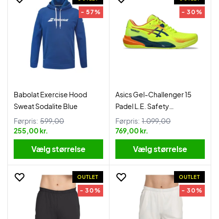
- 57%
- 30%
Babolat Exercise Hood
Asics Gel-Challenger 15
Sweat Sodalite Blue
Padel L.E. Safety
Yellow/Twilight Blue
Førpris:
599,00
Førpris:
1.099,00
255,00 kr.
769,00 kr.
Vælg størrelse
Vælg størrelse
OUTLET
OUTLET
- 30%
- 30%