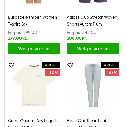
Bullpadel Pampen Women
Adidas Club Stretch Woven
T-shirt Kaki
Shorts Aurora Plum
Førpris:
399,00
Førpris:
349,00
279,00 kr.
208,00 kr.
Vælg størrelse
Vælg størrelse
OUTLET
OUTLET
- 30%
- 66%
Cuera Oncourt Airy Logo T-
Head Club Rosie Pants