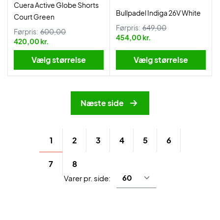
Cuera Active Globe Shorts
Bullpadel Indiga 26V White
Court Green
Førpris:
649,00
Førpris:
600,00
454,00 kr.
420,00 kr.
Vælg størrelse
Vælg størrelse
Næste side
1
2
3
4
5
6
7
8
Varer pr. side: