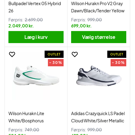
Bullpadel Vertex 05 Hybrid
Wilson Hurakn Pro V2 Gray
26
Dawn/Black/Tender Yellow
Førpris:
2.699,00
Førpris:
999,00
2.049,00 kr.
699,00 kr.
Læg i kurv
Vælg størrelse
OUTLET
OUTLET
- 30%
- 30%
Wilson Hurakn Lite
Adidas Crazyquick LS Padel
White/Bosphorus
Cloud White/Silver Metallic
Førpris:
749,00
Førpris:
999,00