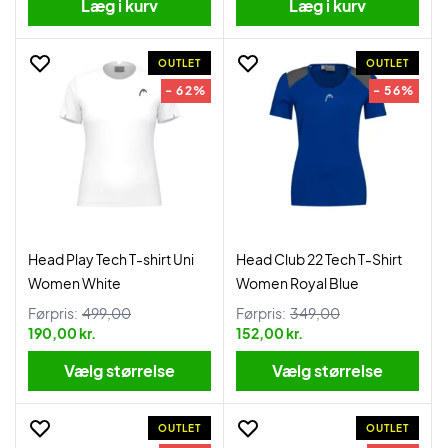
Læg i kurv
Læg i kurv
OUTLET
OUTLET
- 62%
- 56%
Head Play Tech T-shirt Uni
Head Club 22 Tech T-Shirt
Women White
Women Royal Blue
Førpris:
499,00
Førpris:
349,00
190,00 kr.
152,00 kr.
Vælg størrelse
Vælg størrelse
OUTLET
OUTLET