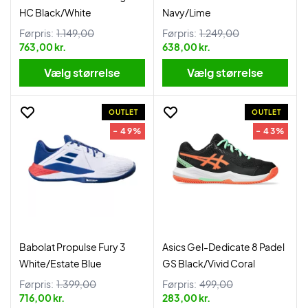
HC Black/White
Navy/Lime
Førpris:
1.149,00
Førpris:
1.249,00
763,00 kr.
638,00 kr.
Vælg størrelse
Vælg størrelse
OUTLET
OUTLET
- 49%
- 43%
Babolat Propulse Fury 3
Asics Gel-Dedicate 8 Padel
White/Estate Blue
GS Black/Vivid Coral
Førpris:
1.399,00
Førpris:
499,00
716,00 kr.
283,00 kr.