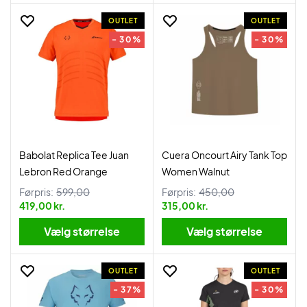
OUTLET
OUTLET
- 30%
- 30%
Babolat Replica Tee Juan
Cuera Oncourt Airy Tank Top
Lebron Red Orange
Women Walnut
Førpris:
599,00
Førpris:
450,00
419,00 kr.
315,00 kr.
Vælg størrelse
Vælg størrelse
OUTLET
OUTLET
- 37%
- 30%