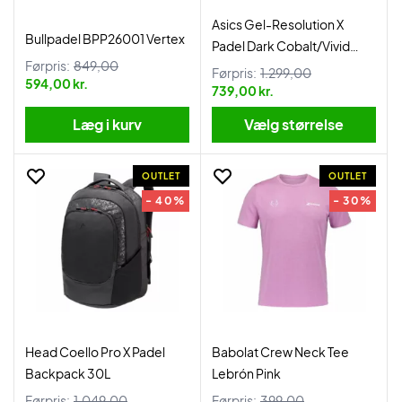
Asics Gel-Resolution X
Bullpadel BPP26001 Vertex
Padel Dark Cobalt/Vivid
Førpris:
849,00
Coral
Førpris:
1.299,00
594,00 kr.
739,00 kr.
Læg i kurv
Vælg størrelse
OUTLET
OUTLET
- 40%
- 30%
Head Coello Pro X Padel
Babolat Crew Neck Tee
Backpack 30L
Lebrón Pink
Førpris:
1.049,00
Førpris:
399,00