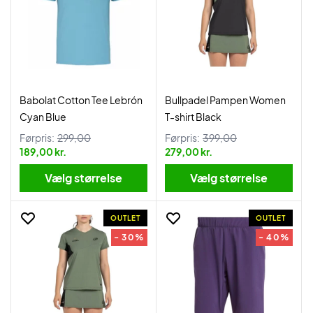
Babolat Cotton Tee Lebrón
Bullpadel Pampen Women
Cyan Blue
T-shirt Black
Førpris:
299,00
Førpris:
399,00
189,00 kr.
279,00 kr.
Vælg størrelse
Vælg størrelse
OUTLET
OUTLET
- 30%
- 40%