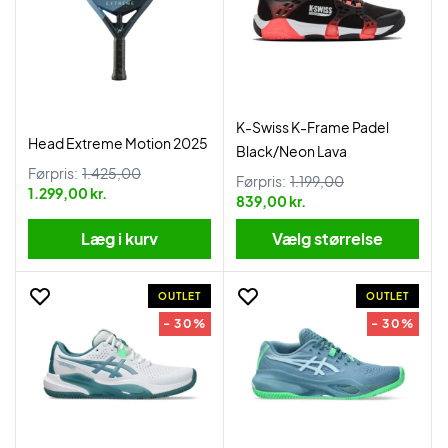
K-Swiss K-Frame Padel
Head Extreme Motion 2025
Black/Neon Lava
Førpris:
1.425,00
Førpris:
1.199,00
1.299,00 kr.
839,00 kr.
Læg i kurv
Vælg størrelse
OUTLET
OUTLET
- 30%
- 30%