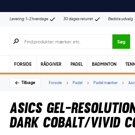
Levering: 1-2 hverdage
30 dages returret
Bedste udvalg
Søg efter produkter, mærker etc.
Søg
FORSIDE
RÅDGIVER
PADEL
BADMINTON
TENN
Tilbage
Forside
Padel
Padel mærker
Asi
Asics Gel-Resolutio
Dark Cobalt/Vivid C