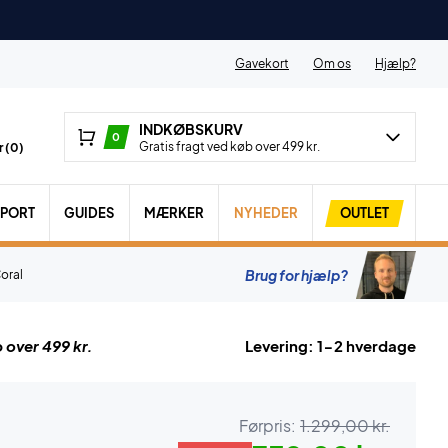
Gavekort
Om os
Hjælp?
INDKØBSKURV
0
Gratis fragt ved køb over 499 kr.
 (
0
)
SPORT
GUIDES
MÆRKER
NYHEDER
OUTLET
Brug for hjælp?
oral
 over 499 kr.
Levering: 1-2 hverdage
Førpris:
1.299,00 kr.