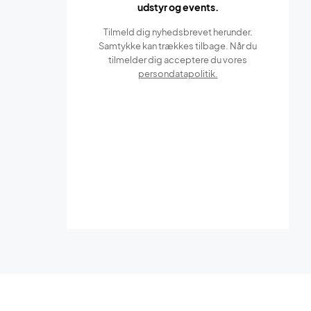
udstyr og events.
Tilmeld dig nyhedsbrevet herunder.
Samtykke kan trækkes tilbage. Når du
tilmelder dig acceptere du vores
persondatapolitik.