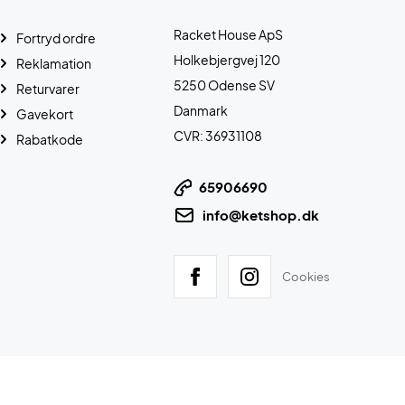
Racket House ApS
Fortryd ordre
Holkebjergvej 120
Reklamation
5250 Odense SV
Returvarer
Danmark
Gavekort
CVR: 36931108
Rabatkode
65906690
info@ketshop.dk
Cookies