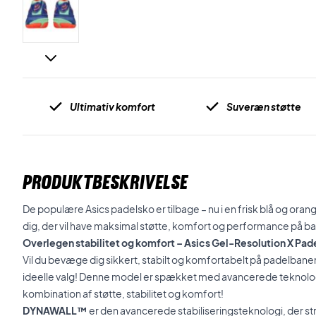
Ultimativ komfort
Suveræn støtte
PRODUKTBESKRIVELSE
De populære Asics padelsko er tilbage – nu i en frisk blå og oran
dig, der vil have maksimal støtte, komfort og performance på b
Overlegen stabilitet og komfort – Asics Gel-Resolution X Pad
Vil du bevæge dig sikkert, stabilt og komfortabelt på padelbane
ideelle valg! Denne model er spækket med avancerede teknologi
kombination af støtte, stabilitet og komfort!
DYNAWALL™
er den avancerede stabiliseringsteknologi, der st