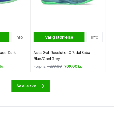
Info
Vælg størrelse
Info
Padel Dark
Asics Gel-Resolution X Padel Saba
Blue/Cool Grey
kr.
Førpris:
1.299,00
909,00 kr.
Se alle sko