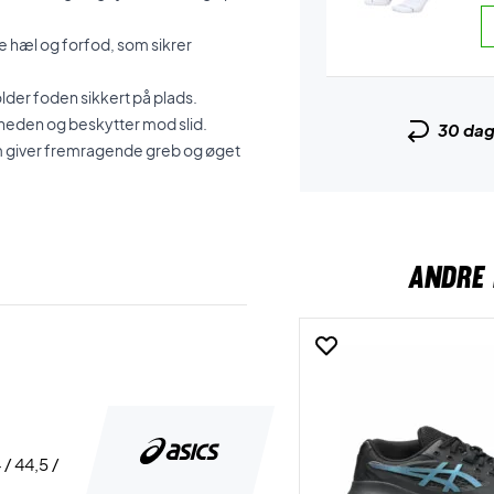
e hæl og forfod, som sikrer
der foden sikkert på plads.
heden og beskytter mod slid.
30 da
m giver fremragende greb og øget
ANDRE 
 / 44,5 /