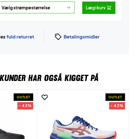
Læg i kurv
ges
fuld returret
Betalingsmidler
KUNDER HAR OGSÅ KIGGET PÅ
OUTLET
OUTLET
- 43%
- 43%