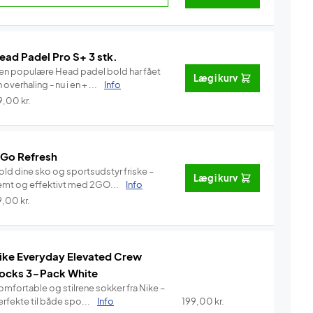
ead Padel Pro S+ 3 stk.
en populære Head padel bold har fået
Læg i kurv
 overhaling - nu i en + ...
Info
9,00
kr.
 Go Refresh
old dine sko og sportsudstyr friske –
Læg i kurv
emt og effektivt med 2GO...
Info
9,00
kr.
ike Everyday Elevated Crew
ocks 3-Pack White
omfortable og stilrene sokker fra Nike –
rfekte til både spo...
Info
199,00
kr.