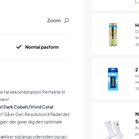
Zoom
H
D
en
4
Normal pasform
2
H
n
7
ge farvekombination! Perfekte til
anen!
el Dark Cobalt/Vivid Coral
N
n? Så er Gel-Resolution X Padel det
S
er, der giver dig den optimale
K
pe
rækker sig langs ydersiden og op i