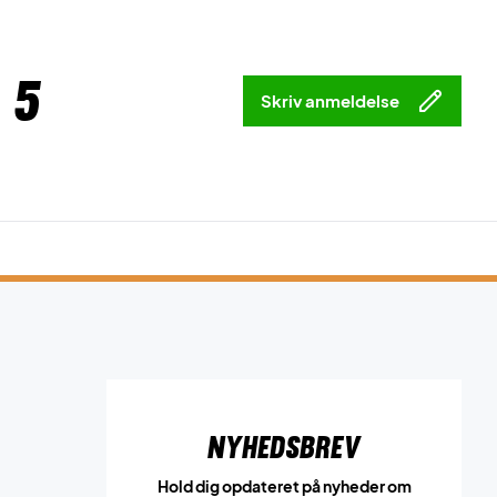
 5
Skriv anmeldelse
Nyhedsbrev
Hold dig opdateret på nyheder om