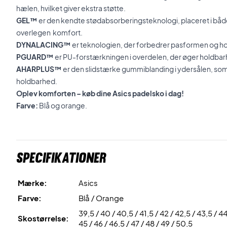
hælen, hvilket giver ekstra støtte.
GEL™
er den kendte stødabsorberingsteknologi, placeret i båd
overlegen komfort.
DYNALACING™
er teknologien, der forbedrer pasformen og hol
PGUARD™
er PU-forstærkningen i overdelen, der øger holdbar
AHARPLUS™
er den slidstærke gummiblanding i ydersålen, so
holdbarhed.
Oplev komforten – køb dine Asics padelsko i dag!
Farve:
Blå og orange.
Specifikationer
Mærke:
Asics
Farve:
Blå / Orange
39,5 / 40 / 40,5 / 41,5 / 42 / 42,5 / 43,5 / 44
Skostørrelse:
45 / 46 / 46,5 / 47 / 48 / 49 / 50,5