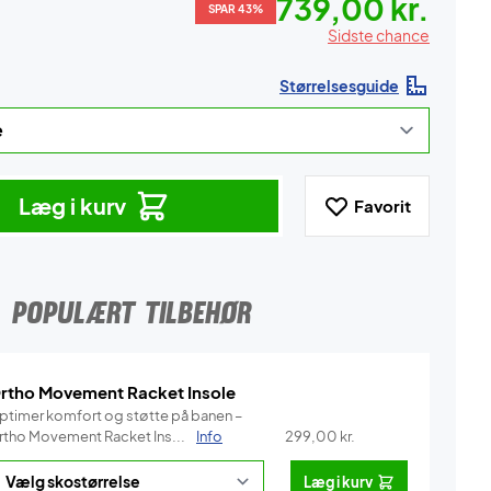
739,00 kr.
SPAR 43%
Sidste chance
Størrelsesguide
Læg i kurv
Favorit
POPULÆRT TILBEHØR
rtho Movement Racket Insole
ptimer komfort og støtte på banen –
rtho Movement Racket Ins...
Info
299,00
kr.
Læg i kurv