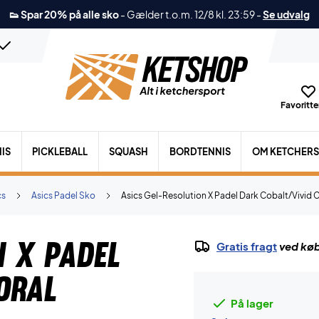
👟 Spar 20% på alle sko
-
Gælder t.o.m. 12/8 kl. 23:59
-
Se udvalg
Favoritter
IS
PICKLEBALL
SQUASH
BORDTENNIS
OM KETCHER
cs
Asics Padel Sko
Asics Gel-Resolution X Padel Dark Cobalt/Vivid C
n X Padel
Gratis fragt
ved køb
oral
På lager