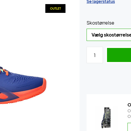
Se lagerstatus
OUTLET
Skostørrelse
O
O
O