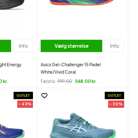
Info
Vælg størrelse
Info
ight Energy
Asics Gel-Challenger 15 Padel
White/Vivid Coral
 kr.
Førpris:
999,00
568,00 kr.
OUTLET
OUTLET
- 43%
- 30%