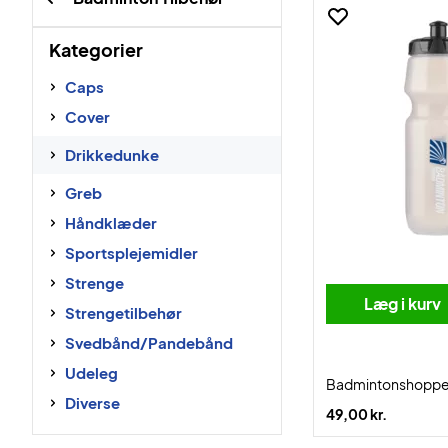
Kategorier
Caps
Cover
Drikkedunke
Greb
Håndklæder
Sportsplejemidler
Strenge
Læg i kurv
Strengetilbehør
Svedbånd/Pandebånd
Udeleg
Badmintonshoppe
Diverse
49,00 kr.