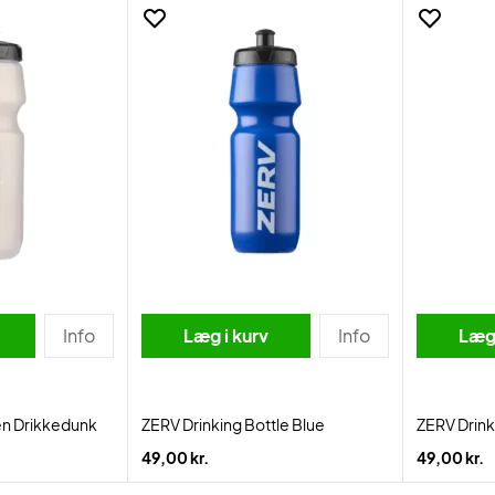
Info
Læg i kurv
Info
Læg 
n Drikkedunk
ZERV Drinking Bottle Blue
ZERV Drink
49,00 kr.
49,00 kr.