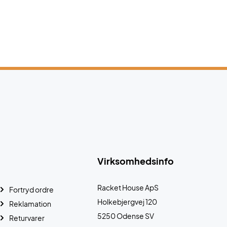
Virksomhedsinfo
Racket House ApS
Fortryd ordre
Holkebjergvej 120
Reklamation
5250 Odense SV
Returvarer