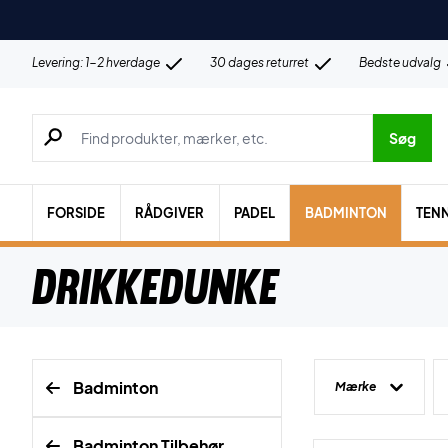
Levering: 1-2 hverdage
30 dages returret
Bedste udvalg
Søg efter produkter, mærker etc.
Søg
FORSIDE
RÅDGIVER
PADEL
BADMINTON
TENN
Drikkedunke
Badminton
Mærke
Badminton Tilbehør