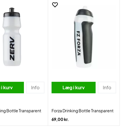
i kurv
Info
Læg i kurv
Info
ing Bottle Transparent
Forza Drinking Bottle Transparent
69,00 kr.