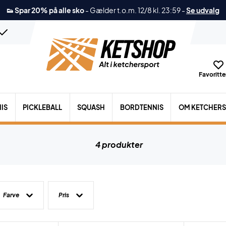
👟 Spar 20% på alle sko
-
Gælder t.o.m. 12/8 kl. 23:59
-
Se udvalg
Favoritter
IS
PICKLEBALL
SQUASH
BORDTENNIS
OM KETCHER
4 produkter
Farve
Pris