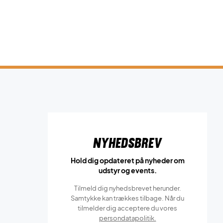
Nyhedsbrev
Hold dig opdateret på nyheder om
udstyr og events.
Tilmeld dig nyhedsbrevet herunder.
Samtykke kan trækkes tilbage. Når du
tilmelder dig acceptere du vores
persondatapolitik.