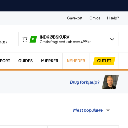
Gavekort
Om os
Hjælp?
INDKØBSKURV
0
Gratis fragt ved køb over 499 kr.
 (
0
)
SPORT
GUIDES
MÆRKER
NYHEDER
OUTLET
Brug for hjælp?
Mest populære