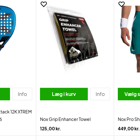
Info
Læg i kurv
Info
Vælg s
ttack 12K XTREM
6
Nox Grip Enhancer Towel
Nox Pro Sh
125,00 kr.
449,00 kr.