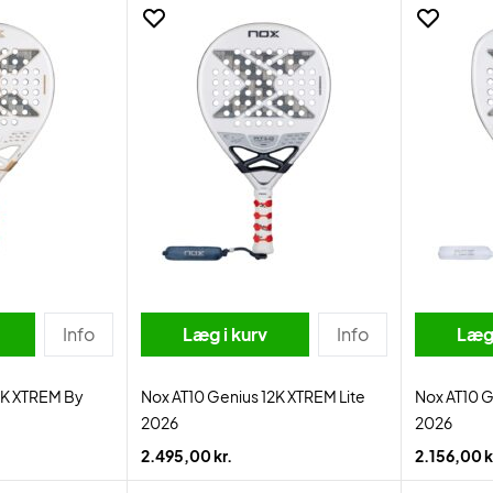
Info
Læg i kurv
Info
Læg 
2K XTREM By
Nox AT10 Genius 12K XTREM Lite
Nox AT10 G
2026
2026
2.495,00 kr.
2.156,00 k