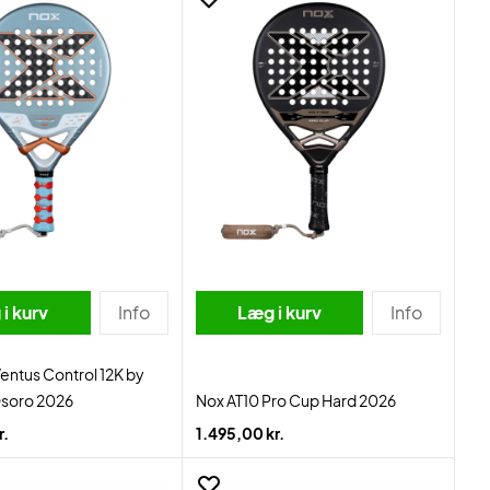
i kurv
Info
Læg i kurv
Info
entus Control 12K by
Osoro 2026
Nox AT10 Pro Cup Hard 2026
r.
1.495,00 kr.