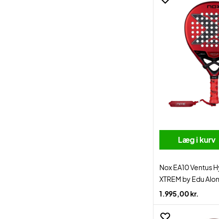
Læg i kurv
Nox EA10 Ventus H
XTREM by Edu Alo
1.995,00 kr.