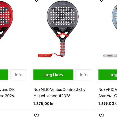
Info
Læg i kurv
Info
Læg 
ybrid 12K
Nox ML10 Ventus Control 3K by
Nox VK10 V
nso 2026
Miguel Lamperti 2026
Aranzazu 
1.875,00 kr.
1.699,00 k