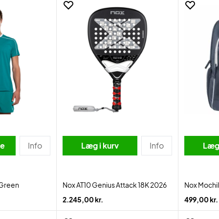
se
Info
Læg i kurv
Info
Læg 
y Green
Nox AT10 Genius Attack 18K 2026
Nox Mochil
2.245,00 kr.
499,00 kr.