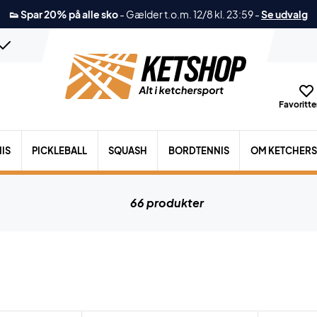
👟 Spar 20% på alle sko
-
Gælder t.o.m. 12/8 kl. 23:59
-
Se udvalg
Favoritter
IS
PICKLEBALL
SQUASH
BORDTENNIS
OM KETCHER
66 produkter