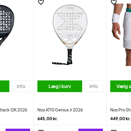
Info
Læg i kurv
Info
Vælg s
ttack 12K 2026
Nox AT10 Genius Jr 2026
Nox Pro Sh
645,00 kr.
449,00 kr.