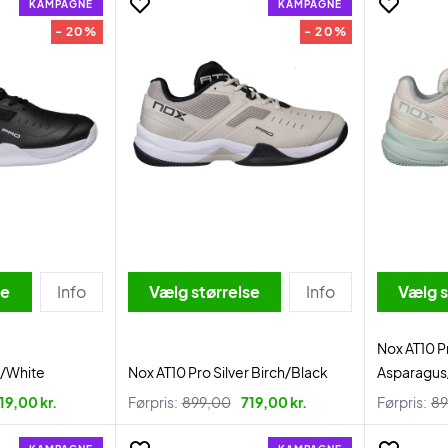
KAMPAGNE
KAMPAGNE
- 20%
- 20%
se
Info
Vælg størrelse
Info
Vælg s
Nox AT10 
k/White
Nox AT10 Pro Silver Birch/Black
Asparagus
19,00 kr.
Førpris:
899,00
719,00 kr.
Førpris:
89