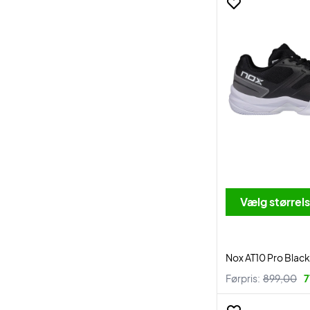
Vælg størrel
Nox AT10 Pro Blac
Førpris:
899,00
7