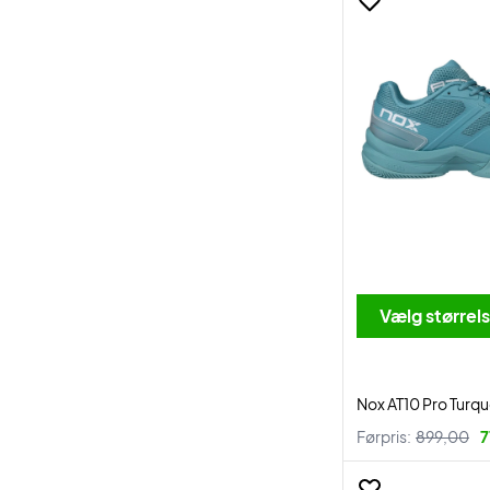
Vælg størrel
Nox AT10 Pro Turq
Førpris:
899,00
7