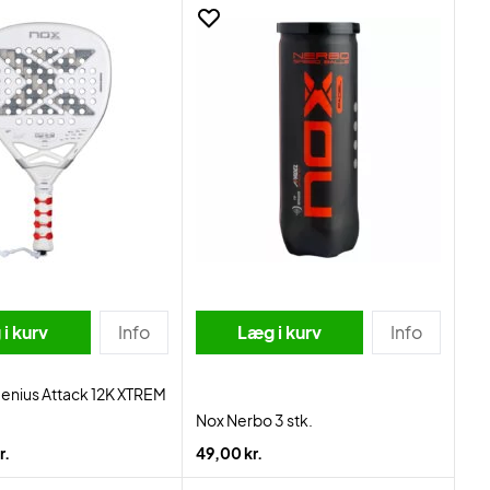
i kurv
Info
Læg i kurv
Info
enius Attack 12K XTREM
Nox Nerbo 3 stk.
r.
49,00 kr.