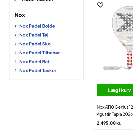
Nox
Nox Padel Bolde
Nox Padel Tøj
Nox Padel Sko
Nox Padel Tilbehør
Nox Padel Bat
Nox Padel Tasker
Læg i kurv
Nox AT10 Genius 1
Agustin Tapia 2026
2.495,00 kr.