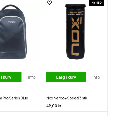
NYHED
i kurv
Info
Læg i kurv
Info
a Pro Series Blue
Nox Nerbo+ Speed 3 stk.
49,00 kr.