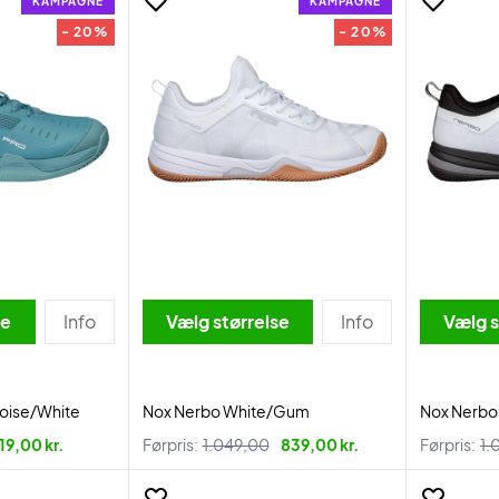
KAMPAGNE
KAMPAGNE
- 20%
- 20%
se
Info
Vælg størrelse
Info
Vælg s
uoise/White
Nox Nerbo White/Gum
Nox Nerbo
19,00 kr.
Førpris:
1.049,00
839,00 kr.
Førpris:
1.