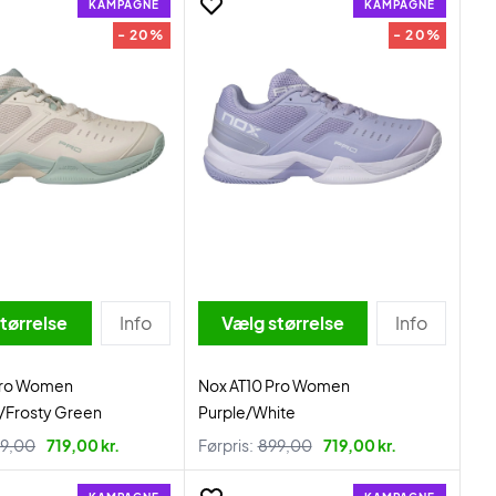
KAMPAGNE
KAMPAGNE
- 20%
- 20%
tørrelse
Info
Vælg størrelse
Info
Pro Women
Nox AT10 Pro Women
/Frosty Green
Purple/White
9,00
719,00 kr.
Førpris:
899,00
719,00 kr.