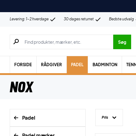
Levering: 1-2 hverdage
30 dages returret
Bedste udvalg
Søg efter produkter, mærker etc.
Søg
FORSIDE
RÅDGIVER
PADEL
BADMINTON
TENN
Nox
Padel
Pris
Padel mærker