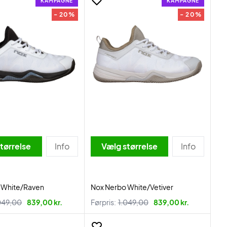
KAMPAGNE
KAMPAGNE
- 20%
- 20%
tørrelse
Info
Vælg størrelse
Info
 White/Raven
Nox Nerbo White/Vetiver
049,00
839,00 kr.
Førpris:
1.049,00
839,00 kr.