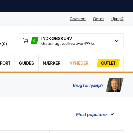
Gavekort
Om os
Hjælp?
INDKØBSKURV
0
Gratis fragt ved køb over 499 kr.
 (
0
)
SPORT
GUIDES
MÆRKER
NYHEDER
OUTLET
Brug for hjælp?
Mest populære