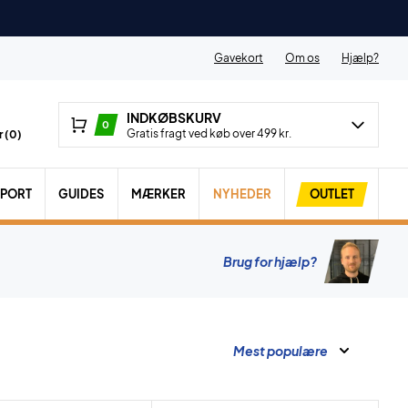
Gavekort
Om os
Hjælp?
INDKØBSKURV
0
Gratis fragt ved køb over 499 kr.
 (
0
)
SPORT
GUIDES
MÆRKER
NYHEDER
OUTLET
Brug for hjælp?
Mest populære