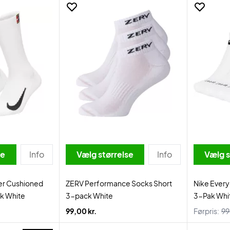
se
Info
Vælg størrelse
Info
Vælg s
ier Cushioned
ZERV Performance Socks Short
Nike Every
k White
3-pack White
3-Pak Whi
99,00 kr.
Førpris:
99