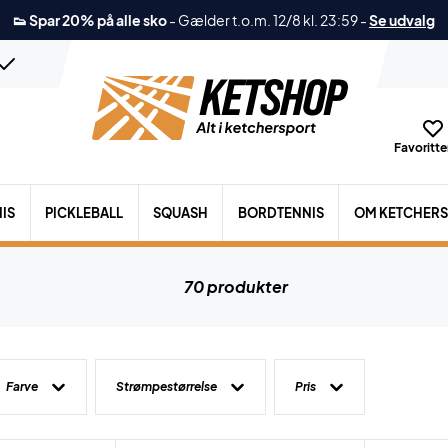
👟 Spar 20% på alle sko
-
Gælder t.o.m. 12/8 kl. 23:59
-
Se udvalg
Favoritter
IS
PICKLEBALL
SQUASH
BORDTENNIS
OM KETCHER
70 produkter
Farve
Strømpestørrelse
Pris