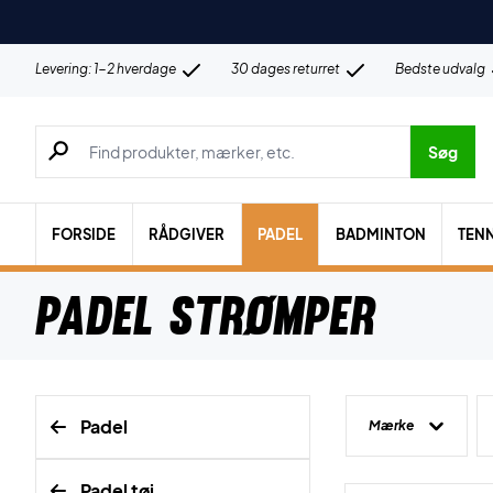
Levering: 1-2 hverdage
30 dages returret
Bedste udvalg
Søg efter produkter, mærker etc.
Søg
FORSIDE
RÅDGIVER
PADEL
BADMINTON
TENN
Padel Strømper
Padel
Mærke
Padel tøj