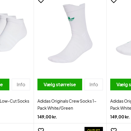
se
Info
Vælg størrelse
Info
Vælg s
 Low-Cut Socks
Adidas Originals Crew Socks 1-
Adidas Ori
Pack White/Green
Pack Whit
149,00 kr.
149,00 kr.
OUTLET