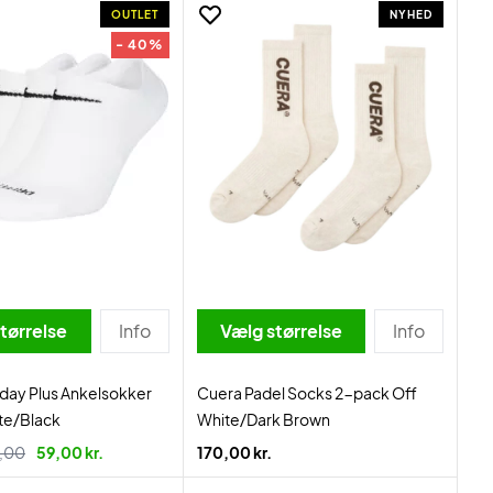
OUTLET
NYHED
- 40%
tørrelse
Info
Vælg størrelse
Info
day Plus Ankelsokker
Cuera Padel Socks 2-pack Off
te/Black
White/Dark Brown
,00
59,00 kr.
170,00 kr.