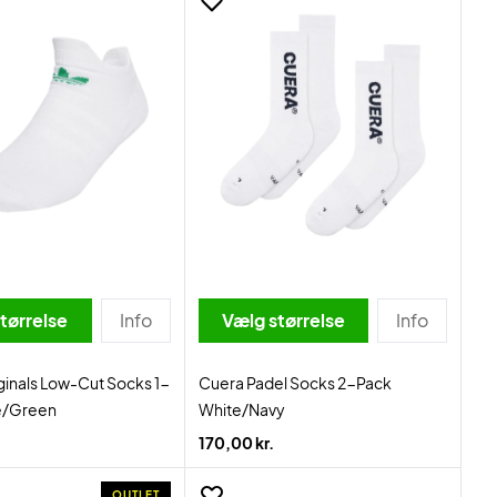
tørrelse
Info
Vælg størrelse
Info
ginals Low-Cut Socks 1-
Cuera Padel Socks 2-Pack
e/Green
White/Navy
170,00 kr.
OUTLET