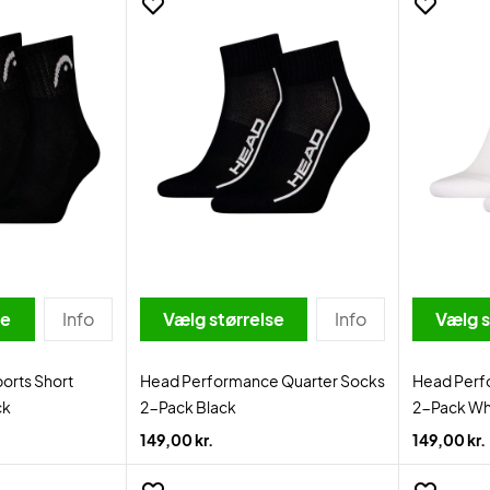
se
Info
Vælg størrelse
Info
Vælg s
ports Short
Head Performance Quarter Socks
Head Perf
ck
2-Pack Black
2-Pack Wh
149,00 kr.
149,00 kr.