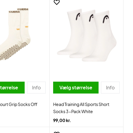
tørrelse
Info
Vælg størrelse
Info
urt Grip Socks Off
Head Training All Sports Short
Socks 3-Pack White
99,00 kr.