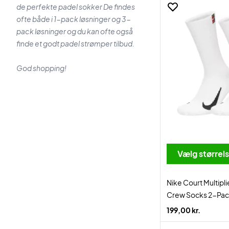
de perfekte padel sokker De findes
ofte både i 1-pack løsninger og 3-
pack løsninger og du kan ofte også
finde et godt padel strømper tilbud.
God shopping!
Vælg størrel
Nike Court Multipl
Crew Socks 2-Pac
199,00 kr.