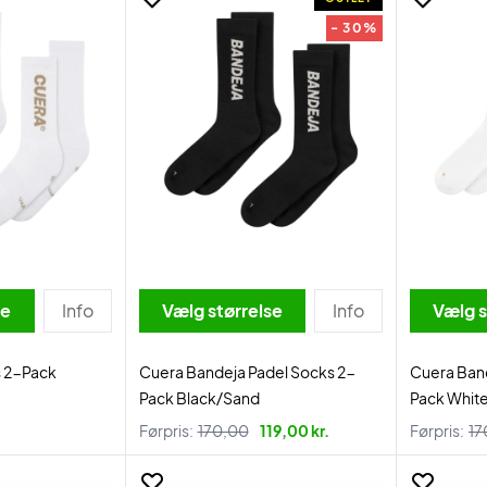
- 30%
se
Info
Vælg størrelse
Info
Vælg s
s 2-Pack
Cuera Bandeja Padel Socks 2-
Cuera Ban
Pack Black/Sand
Pack Whit
Førpris:
170,00
119,00 kr.
Førpris:
17