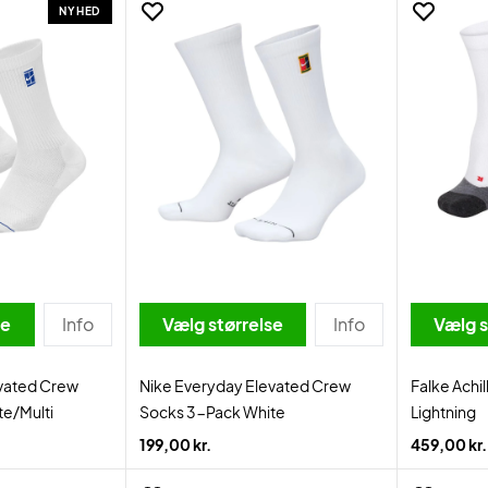
NYHED
se
Info
Vælg størrelse
Info
Vælg s
evated Crew
Nike Everyday Elevated Crew
Falke Achi
e/Multi
Socks 3-Pack White
Lightning
199,00 kr.
459,00 kr.