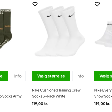
se
Info
Vælg størrelse
Info
Vælg s
Nike Cushioned Training Crew
Nike Every
ip Socks Army
Socks 3-Pack White
Show Sock
119,00 kr.
119,00 kr.