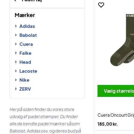
Mærker
Adidas
Babolat
Cuera
Falke
Head
Lacoste
Nike
ZERV
Vælg størrel
Her på siden finder du vores store
Cuera Oncourt Gr
udvalg af padel strømper. Du finder
alle de kendte padel mærker såsom
185,00 kr.
Babolat, Adidas osv. og deres bud på