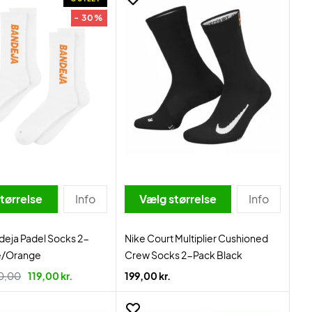
- 30%
tørrelse
Info
Vælg størrelse
Info
deja Padel Socks 2-
Nike Court Multiplier Cushioned
e/Orange
Crew Socks 2-Pack Black
0,00
119,00 kr.
199,00 kr.