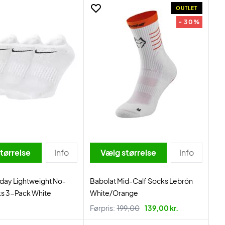
OUTLET
- 30%
tørrelse
Info
Vælg størrelse
Info
day Lightweight No-
Babolat Mid-Calf Socks Lebrón
s 3-Pack White
White/Orange
Førpris:
199,00
139,00 kr.