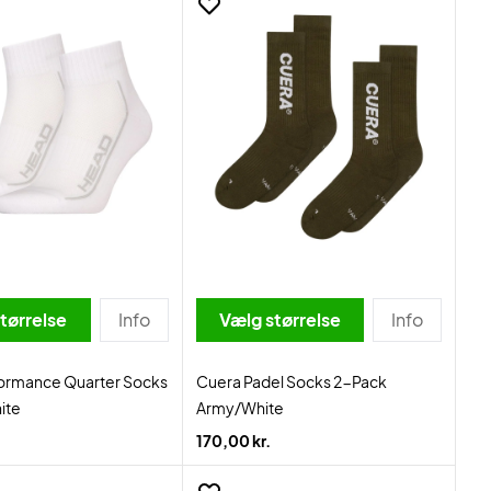
tørrelse
Info
Vælg størrelse
Info
ormance Quarter Socks
Cuera Padel Socks 2-Pack
ite
Army/White
170,00 kr.