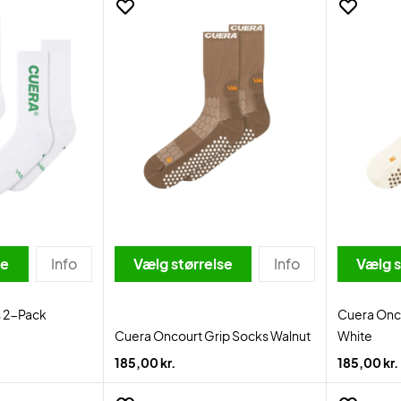
se
Info
Vælg størrelse
Info
Vælg s
s 2-Pack
Cuera Onco
Cuera Oncourt Grip Socks Walnut
White
185,00 kr.
185,00 kr.