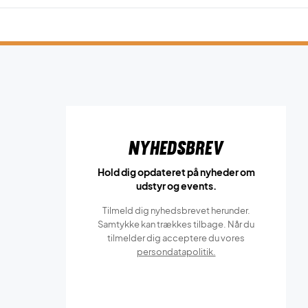
Nyhedsbrev
Hold dig opdateret på nyheder om
udstyr og events.
Tilmeld dig nyhedsbrevet herunder.
Samtykke kan trækkes tilbage. Når du
tilmelder dig acceptere du vores
persondatapolitik.