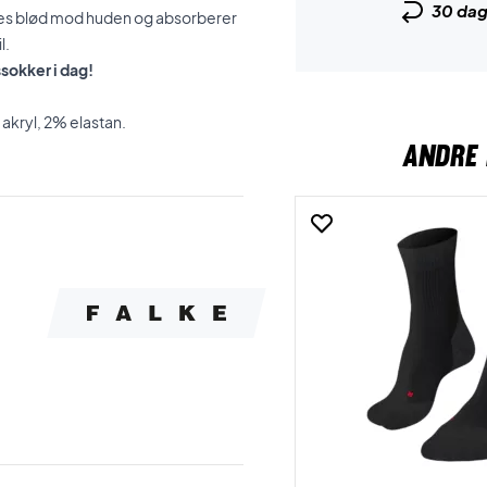
30 da
øles blød mod huden og absorberer
l.
ssokker i dag!
kryl, 2% elastan.
ANDRE 