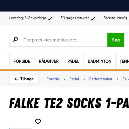
Levering: 1-2 hverdage
30 dages returret
Bedste udvalg
Søg efter produkter, mærker etc.
Søg
FORSIDE
RÅDGIVER
PADEL
BADMINTON
TENN
Tilbage
Forside
Padel
Padel mærker
Fal
Falke TE2 Socks 1-P