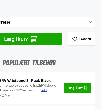
Læg i kurv
Favorit
POPULÆRT TILBEHØR
ERV Wristband 2-Pack Black
omfortable svedbånd fra ZERV!Ideelle
Læg i kurv
l banen - ZERV Wristband ...
Info
9,00
kr.