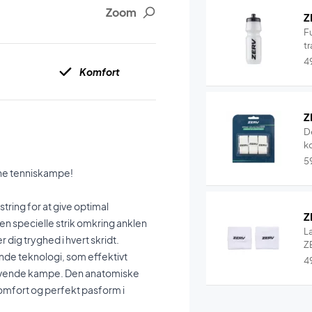
Zoom
Z
F
tr
4
Komfort
Z
D
k
5
dine tenniskampe!
ring for at give optimal
Z
en specielle strik omkring anklen
L
 dig tryghed i hvert skridt.
ZE
de teknologi, som effektivt
4
krævende kampe. Den anatomiske
komfort og perfekt pasform i