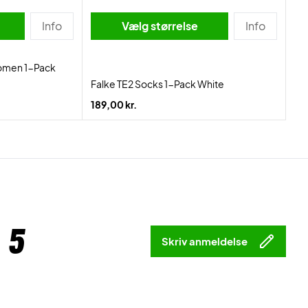
Info
Vælg størrelse
Info
Women 1-Pack
Falke TE2 Socks 1-Pack White
189,00 kr.
 5
Skriv anmeldelse