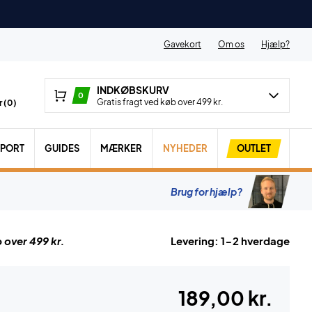
Gavekort
Om os
Hjælp?
INDKØBSKURV
0
Gratis fragt ved køb over 499 kr.
 (
0
)
SPORT
GUIDES
MÆRKER
NYHEDER
OUTLET
Brug for hjælp?
 over 499 kr.
Levering: 1-2 hverdage
189,00 kr.