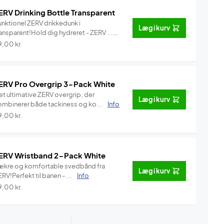
ERV Drinking Bottle Transparent
unktionel ZERV drikkedunk i
Læg i kurv
ansparent!Hold dig hydreret - ZERV ...
Info
9,00
kr.
ERV Pro Overgrip 3-Pack White
et ultimative ZERV overgrip, der
Læg i kurv
ombinerer både tackiness og ko...
Info
9,00
kr.
ERV Wristband 2-Pack White
ækre og komfortable svedbånd fra
Læg i kurv
RV!Perfekt til banen - ...
Info
9,00
kr.