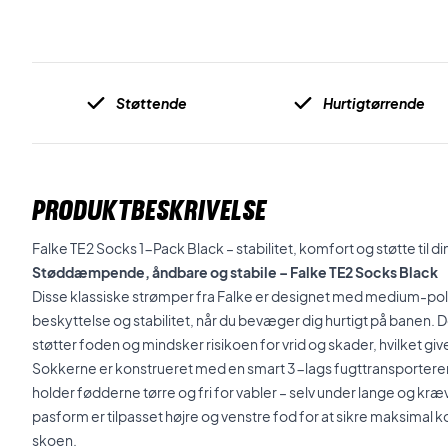
Støttende
Hurtigtørrende
PRODUKTBESKRIVELSE
Falke TE2 Socks 1-Pack Black – stabilitet, komfort og støtte til 
Støddæmpende, åndbare og stabile – Falke TE2 Socks Black
Disse klassiske strømper
fra Falke er designet med medium-polst
beskyttelse og stabilitet, når du bevæger dig hurtigt på banen. D
støtter foden og mindsker risikoen for vrid og skader, hvilket giver
Sokkerne er konstrueret med en smart 3-lags fugttransporteren
holder fødderne tørre og fri for vabler – selv under lange og 
pasform er tilpasset højre og venstre fod for at sikre maksimal 
skoen.