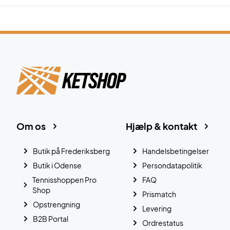
Om os
Hjælp & kontakt
Butik på Frederiksberg
Handelsbetingelser
Butik i Odense
Persondatapolitik
Tennisshoppen Pro
FAQ
Shop
Prismatch
Opstrengning
Levering
B2B Portal
Ordrestatus