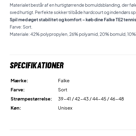
Materialet består af en hurtigtørrende bomuldsblanding, der f
sved hurtigt. Perfekte sokker til både hardcourt og indendørs spi
Spil med øget stabilitet og komfort – køb dine Falke TE2 tenni
Farve: Sort.
Materiale: 42% polypropylen, 26% polyamid, 20% bomuld, 10% a
Specifikationer
Mærke:
Falke
Farve:
Sort
Strømpestørrelse:
39-41 / 42-43 / 44-45 / 46-48
Køn:
Unisex