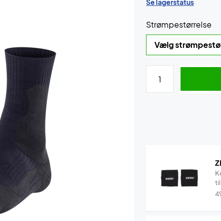
Se lagerstatus
Strømpestørrelse
Z
K
ti
4