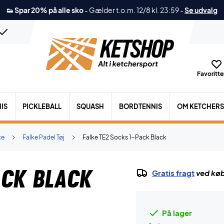
👟 Spar 20% på alle sko
-
Gælder t.o.m. 12/8 kl. 23:59
-
Se udvalg
Favoritter
IS
PICKLEBALL
SQUASH
BORDTENNIS
OM KETCHER
ke
Falke Padel Tøj
Falke TE2 Socks 1-Pack Black
ack Black
Gratis fragt
ved køb
På lager