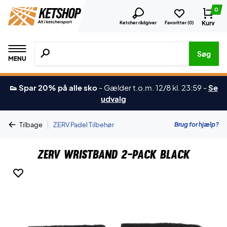
0
Kurv
Ketcher rådgiver
Favoritter (
0
)
Søg efter produkter, mærker etc.
Søg
MENU
👟 Spar 20% på alle sko
-
Gælder t.o.m. 12/8 kl. 23:59
-
Se
udvalg
|
Brug for hjælp?
Tilbage
ZERV Padel Tilbehør
ZERV Wristband 2-Pack Black