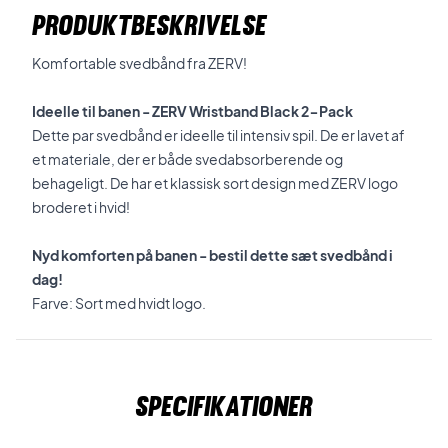
PRODUKTBESKRIVELSE
Komfortable svedbånd fra ZERV!
Ideelle til banen - ZERV Wristband Black 2-Pack
Dette par svedbånd er ideelle til intensiv spil. De er lavet af
et materiale, der er både svedabsorberende og
behageligt. De har et klassisk sort design med ZERV logo
broderet i hvid!
Nyd komforten på banen - bestil dette sæt svedbånd i
dag!
Farve: Sort med hvidt logo.
Specifikationer