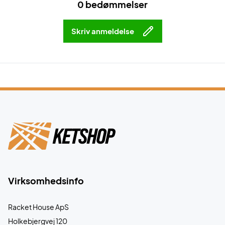
0 bedømmelser
Skriv anmeldelse
Virksomhedsinfo
Racket House ApS
Holkebjergvej 120