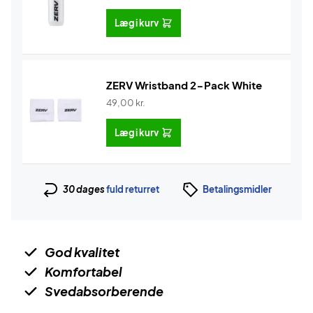
Læg i kurv
ZERV Wristband 2-Pack White
49,00
kr.
Læg i kurv
30 dages
fuld returret
Betalingsmidler
God kvalitet
Komfortabel
Svedabsorberende