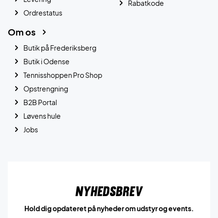
Rabatkode
Ordrestatus
Om os
Butik på Frederiksberg
Butik i Odense
Tennisshoppen Pro Shop
Opstrengning
B2B Portal
Løvens hule
Jobs
Nyhedsbrev
Hold dig opdateret på nyheder om udstyr og events.