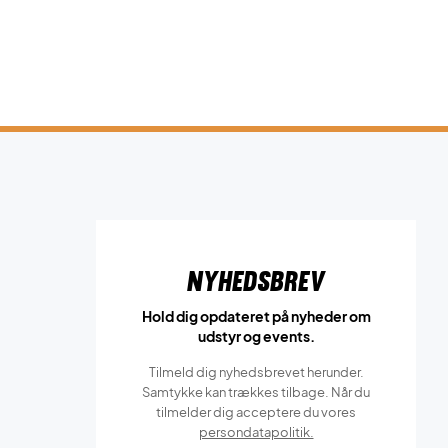
Nyhedsbrev
Hold dig opdateret på nyheder om
udstyr og events.
Tilmeld dig nyhedsbrevet herunder.
Samtykke kan trækkes tilbage. Når du
tilmelder dig acceptere du vores
persondatapolitik.