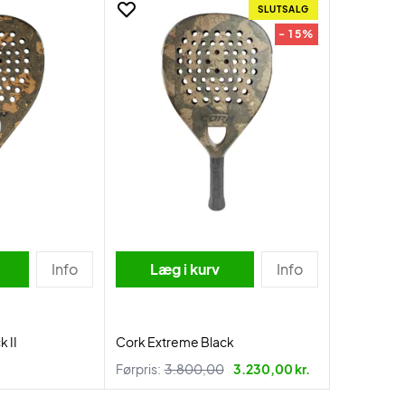
SLUTSALG
- 15%
Info
Læg i kurv
Info
 II
Cork Extreme Black
Førpris:
3.800,00
3.230,00 kr.