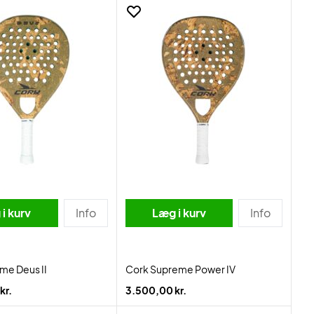
i kurv
Info
Læg i kurv
Info
me Deus II
Cork Supreme Power IV
kr.
3.500,00 kr.