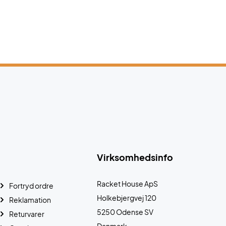
Virksomhedsinfo
Racket House ApS
Fortryd ordre
Holkebjergvej 120
Reklamation
5250 Odense SV
Returvarer