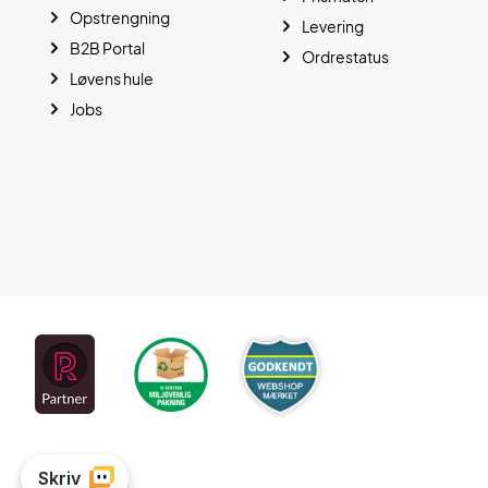
Opstrengning
Levering
B2B Portal
Ordrestatus
Løvens hule
Jobs