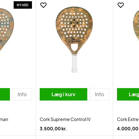
NYHED
Info
Læg i kurv
Info
Læg 
oman
Cork Supreme Control IV
Cork Extre
3.500,00 kr.
4.000,00 