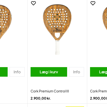
Info
Læg i kurv
Info
Læg 
Cork Premium Control III
Cork Premi
2.900,00 kr.
2.900,00 k