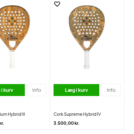
i kurv
Info
Læg i kurv
Info
um Hybrid III
Cork Supreme Hybrid IV
r.
3.500,00 kr.