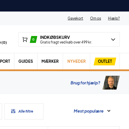
Gavekort
Om os
Hjælp?
INDKØBSKURV
0
Gratis fragt ved køb over 499 kr.
 (
0
)
SPORT
GUIDES
MÆRKER
NYHEDER
OUTLET
Brug for hjælp?
Mest populære
Alle filtre