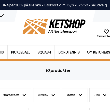
👟 Spar 20% på alle sko
-
Gælder t.o.m. 12/8 kl. 23:59
-
Se udvalg
Favoritter
IS
PICKLEBALL
SQUASH
BORDTENNIS
OM KETCHER
10 produkter
Hovedform
Niveau
Kerne
Pris