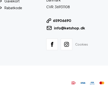
Danmark
Gavekort
CVR: 36931108
Rabatkode
65906690
info@ketshop.dk
Cookies