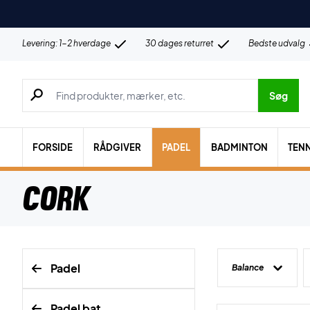
Levering: 1-2 hverdage
30 dages returret
Bedste udvalg
Søg efter produkter, mærker etc.
Søg
FORSIDE
RÅDGIVER
PADEL
BADMINTON
TENN
Cork
Padel
Balance
Padel bat