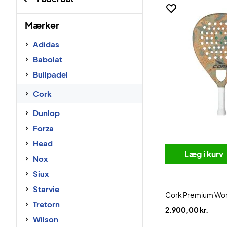
Mærker
Adidas
Babolat
Bullpadel
Cork
Dunlop
Forza
Head
Læg i kurv
Nox
Siux
Starvie
Cork Premium W
Tretorn
2.900,00 kr.
Wilson