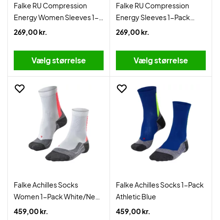
Falke RU Compression
Falke RU Compression
Energy Women Sleeves 1-
Energy Sleeves 1-Pack
Pack Black
Black
269,00 kr.
269,00 kr.
Vælg størrelse
Vælg størrelse
Falke Achilles Socks
Falke Achilles Socks 1-Pack
Women 1-Pack White/Neon
Athletic Blue
Red
459,00 kr.
459,00 kr.