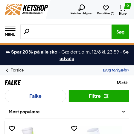
0
Kurv
Ketcher rådgiver
Favoritter (
0
)
Søg efter produkter, mærker etc.
Søg
MENU
👟 Spar 20% på alle sko
-
Gælder t.o.m. 12/8 kl. 23:59
-
Se
udvalg
Forside
Brug for hjælp?
Falke
18 stk.
Falke
Filtre
Mest populære