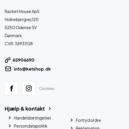
Racket House ApS
Holkebjergvej 120
5250 Odense SV
Danmark
CVR: 36931108
65906690
info@ketshop.dk
Cookies
Hjælp & kontakt
Handelsbetingelser
Fortryd ordre
Persondatapolitik
Reklamation