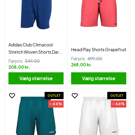
Adidas Club Climacool
Head Play Shorts Grapefruit
Stretch Woven Shorts Dark
Førpris:
499,00
Blue
Førpris:
349,00
268,00 kr.
208,00 kr.
Vælg størrelse
Vælg størrelse
OUTLET
OUTLET
- 46%
- 46%