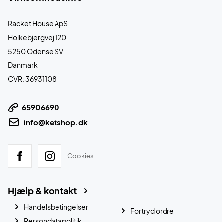
Racket House ApS
Holkebjergvej 120
5250 Odense SV
Danmark
CVR: 36931108
65906690
info@ketshop.dk
Cookies
Hjælp & kontakt
Handelsbetingelser
Fortryd ordre
Persondatapolitik