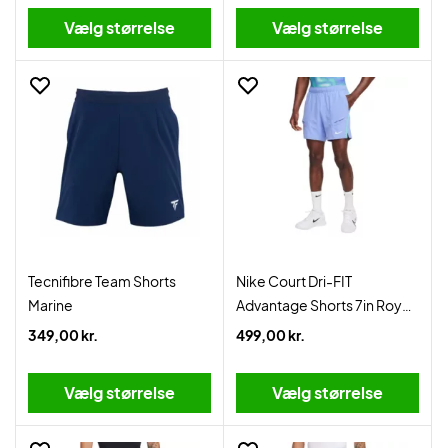
Vælg størrelse
Vælg størrelse
Tecnifibre Team Shorts
Nike Court Dri-FIT
Marine
Advantage Shorts 7in Royal
Pulse
349,00 kr.
499,00 kr.
Vælg størrelse
Vælg størrelse