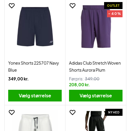
OUTLET
- 40%
Yonex Shorts 225707 Navy
Adidas Club Stretch Woven
Blue
Shorts Aurora Plum
349,00 kr.
Førpris:
349,00
208,00 kr.
Vælg størrelse
Vælg størrelse
NYHED