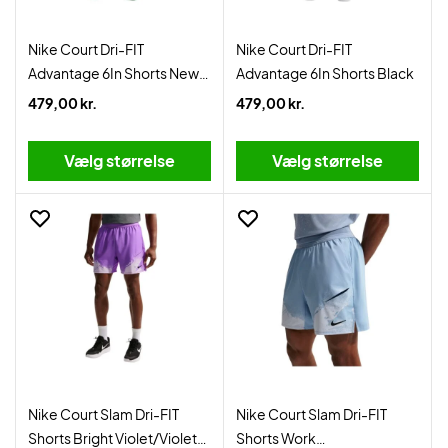
Nike Court Dri-FIT
Nike Court Dri-FIT
Advantage 6In Shorts New
Advantage 6In Shorts Black
Slate/Laser Orange
479,00 kr.
479,00 kr.
Vælg størrelse
Vælg størrelse
Nike Court Slam Dri-FIT
Nike Court Slam Dri-FIT
Shorts Bright Violet/Violet
Shorts Work