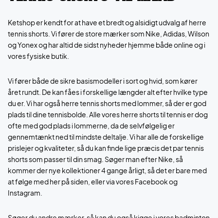
Ketshop er kendt for at have et bredt og alsidigt udvalg af herre
tennis shorts. Vi fører de store mærker som Nike, Adidas, Wilson
og Yonex og har altid de sidst nyheder hjemme både online og i
vores fysiske butik.
Vi fører både de sikre basismodeller i sort og hvid, som kører
året rundt. De kan fåes i forskellige længder alt efter hvilke type
du er. Vi har også herre tennis shorts med lommer, så der er god
plads til dine tennisbolde. Alle vores herre shorts til tennis er dog
ofte med god plads i lommerne, da de selvfølgelig er
gennemtænkt ned til mindste deltalje. Vi har alle de forskellige
prislejer og kvaliteter, så du kan finde lige præcis det par tennis
shorts som passer til din smag. Søger man efter Nike, så
kommer der nye kollektioner 4 gange årligt, så det er bare med
at følge med her på siden, eller via vores Facebook og
Instagram.
Søger du andre mærker, så kan du også kigge i vores badminton