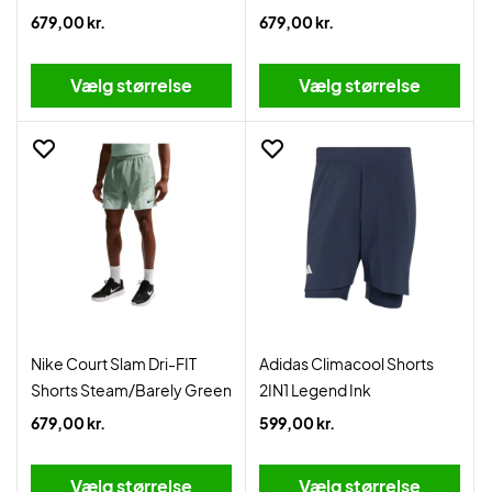
Mist
Blue/Hydrogen Blue
679,00 kr.
679,00 kr.
Vælg størrelse
Vælg størrelse
Nike Court Slam Dri-FIT
Adidas Climacool Shorts
Shorts Steam/Barely Green
2IN1 Legend Ink
679,00 kr.
599,00 kr.
Vælg størrelse
Vælg størrelse