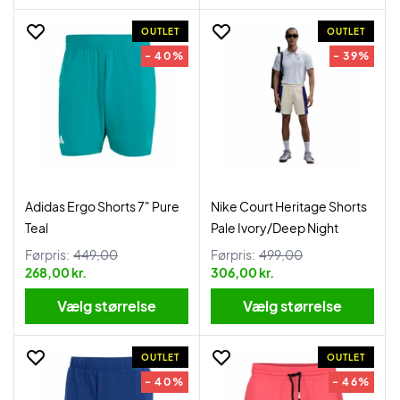
OUTLET
OUTLET
- 40%
- 39%
Adidas Ergo Shorts 7" Pure
Nike Court Heritage Shorts
Teal
Pale Ivory/Deep Night
Førpris:
449,00
Førpris:
499,00
268,00 kr.
306,00 kr.
Vælg størrelse
Vælg størrelse
OUTLET
OUTLET
- 40%
- 46%