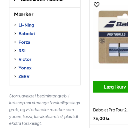
Mærker
Li-Ning
Babolat
Forza
RSL
Victor
Yonex
ZERV
Læg i kurv
Stort udvalg af badmintongreb. I
ketshop har vi mange forskellige slags
greb, og vi forhandler mærker som
Babolat Pro Tour 
yonex, forza, karakal samt rsl, plus lidt
75,00 kr.
ekstra forskelligt.