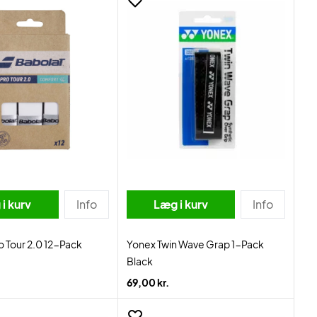
i kurv
Info
Læg i kurv
Info
o Tour 2.0 12-Pack
Yonex Twin Wave Grap 1-Pack
Black
69,00 kr.