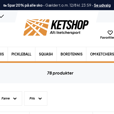
👟 Spar 20% på alle sko
-
Gælder t.o.m. 12/8 kl. 23:59
-
Se udvalg
Favoritter
IS
PICKLEBALL
SQUASH
BORDTENNIS
OM KETCHER
78 produkter
Farve
Pris