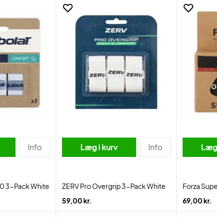
Info
Læg i kurv
Info
Læg 
2.0 3-Pack White
ZERV Pro Overgrip 3-Pack White
Forza Supe
59,00 kr.
69,00 kr.