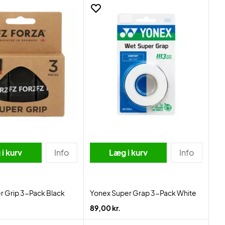
i kurv
Info
Læg i kurv
Info
r Grip 3-Pack Black
Yonex Super Grap 3-Pack White
89,00 kr.