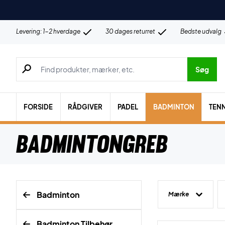
Levering: 1-2 hverdage
30 dages returret
Bedste udvalg
Søg efter produkter, mærker etc.
Søg
FORSIDE
RÅDGIVER
PADEL
BADMINTON
TENN
Badmintongreb
Badminton
Mærke
Badminton Tilbehør