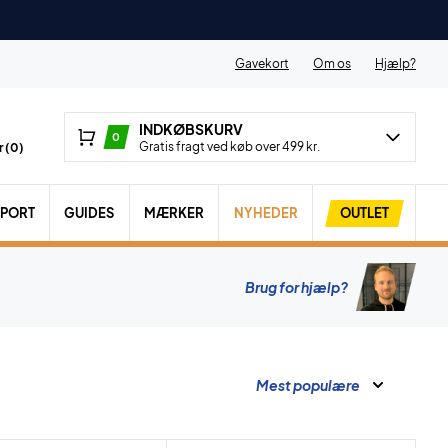
Gavekort
Om os
Hjælp?
INDKØBSKURV
0
Gratis fragt ved køb over 499 kr.
 (
0
)
SPORT
GUIDES
MÆRKER
NYHEDER
OUTLET
Brug for hjælp?
Mest populære