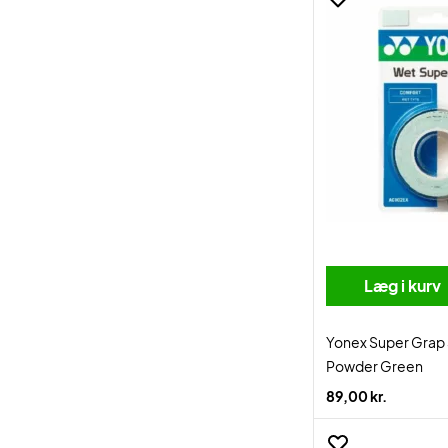
Læg i kurv
Yonex Super Grap
Powder Green
89,00 kr.