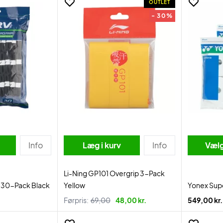
OUTLET
- 30%
Info
Læg i kurv
Info
Vælg
Li-Ning GP101 Overgrip 3-Pack
 30-Pack Black
Yellow
Yonex Sup
Førpris:
69,00
48,00 kr.
549,00 kr.