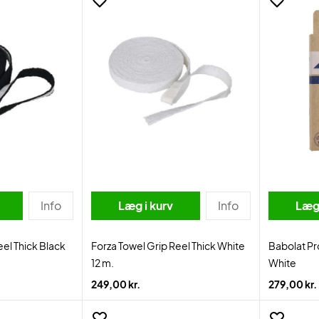
Info
Læg i kurv
Info
Læg 
eel Thick Black
Forza Towel Grip Reel Thick White
Babolat Pr
12 m.
White
249,00 kr.
279,00 kr.