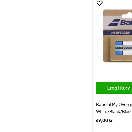
Læg i kurv
Babolat My Overg
White/Black/Blue
69,00 kr.