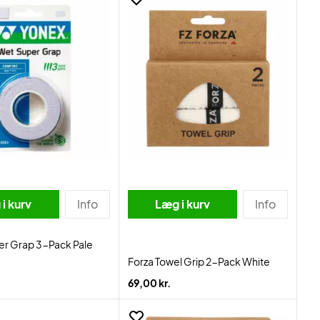
i kurv
Info
Læg i kurv
Info
er Grap 3-Pack Pale
Forza Towel Grip 2-Pack White
69,00 kr.