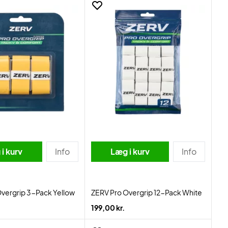
i kurv
Info
Læg i kurv
Info
vergrip 3-Pack Yellow
ZERV Pro Overgrip 12-Pack White
199,00 kr.