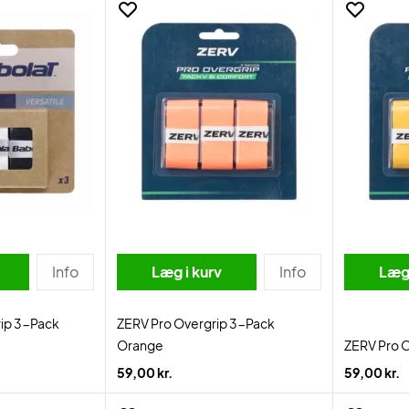
Info
Læg i kurv
Info
Læg 
rip 3-Pack
ZERV Pro Overgrip 3-Pack
Orange
ZERV Pro O
59,00 kr.
59,00 kr.