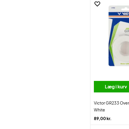
Læg i kurv
Victor GR233 Ove
White
89,00 kr.