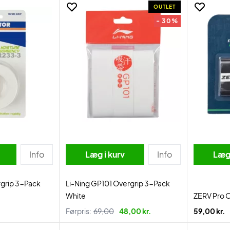
OUTLET
- 30%
Info
Læg i kurv
Info
Læg 
rgrip 3-Pack
Li-Ning GP101 Overgrip 3-Pack
White
ZERV Pro O
Førpris:
69,00
48,00 kr.
59,00 kr.