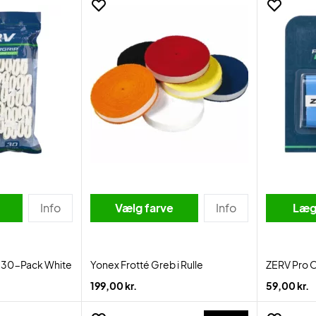
Info
Vælg farve
Info
Læg 
p 30-Pack White
Yonex Frotté Greb i Rulle
ZERV Pro O
199,00 kr.
59,00 kr.