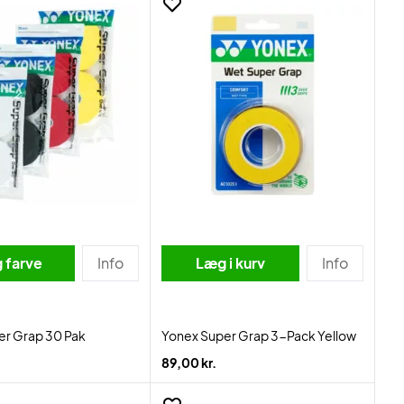
 farve
Info
Læg i kurv
Info
er Grap 30 Pak
Yonex Super Grap 3-Pack Yellow
89,00 kr.