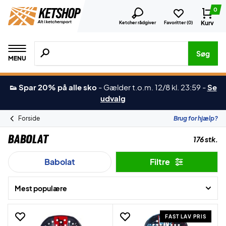
0
Kurv
Ketcher rådgiver
Favoritter (
0
)
Søg efter produkter, mærker etc.
Søg
MENU
👟 Spar 20% på alle sko
-
Gælder t.o.m. 12/8 kl. 23:59
-
Se
udvalg
Forside
Brug for hjælp?
Babolat
176 stk.
Babolat
Filtre
Mest populære
FAST LAV PRIS