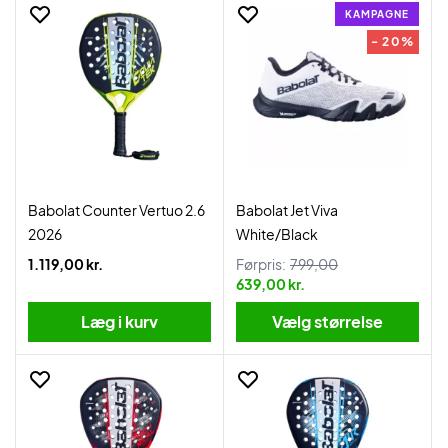
KAMPAGNE
- 20%
Babolat Counter Vertuo 2.6
Babolat Jet Viva
2026
White/Black
1.119,00 kr.
Førpris:
799,00
639,00 kr.
Læg i kurv
Vælg størrelse