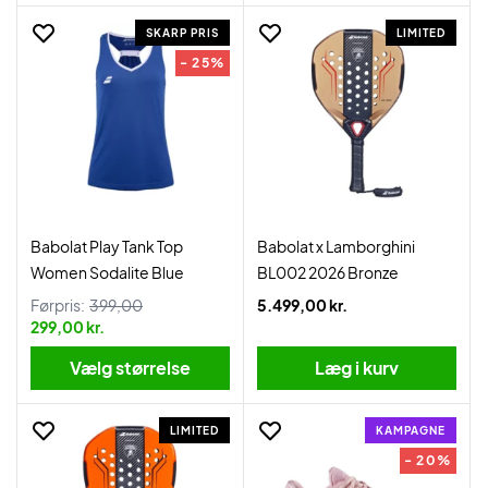
SKARP PRIS
LIMITED
- 25%
Babolat Play Tank Top
Babolat x Lamborghini
Women Sodalite Blue
BL002 2026 Bronze
Førpris:
399,00
5.499,00 kr.
299,00 kr.
Vælg størrelse
Læg i kurv
LIMITED
KAMPAGNE
- 20%