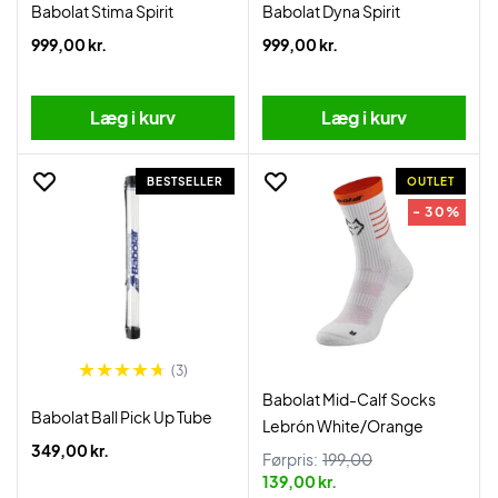
Babolat Stima Spirit
Babolat Dyna Spirit
999,00 kr.
999,00 kr.
Læg i kurv
Læg i kurv
BESTSELLER
OUTLET
- 30%
(3)
Babolat Mid-Calf Socks
Babolat Ball Pick Up Tube
Lebrón White/Orange
349,00 kr.
Førpris:
199,00
139,00 kr.