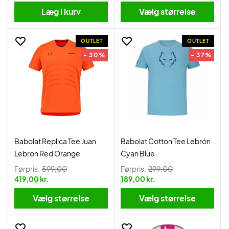
Læg i kurv
Vælg størrelse
OUTLET
OUTLET
- 30%
- 37%
Babolat Replica Tee Juan
Babolat Cotton Tee Lebrón
Lebron Red Orange
Cyan Blue
Førpris:
599,00
Førpris:
299,00
419,00 kr.
189,00 kr.
Vælg størrelse
Vælg størrelse