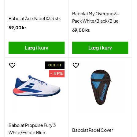
Babolat My Overgrip 3-
Babolat Ace Padel X3 3 stk
Pack White/Black/Blue
59,00 kr.
69,00 kr.
Læg i kurv
Læg i kurv
OUTLET
- 49%
Babolat Propulse Fury 3
Babolat Padel Cover
White/Estate Blue