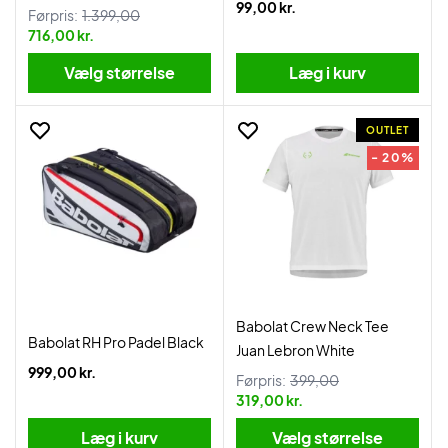
99,00 kr.
Førpris:
1.399,00
716,00 kr.
Vælg størrelse
Læg i kurv
OUTLET
- 20%
Babolat Crew Neck Tee
Babolat RH Pro Padel Black
Juan Lebron White
999,00 kr.
Førpris:
399,00
319,00 kr.
Læg i kurv
Vælg størrelse