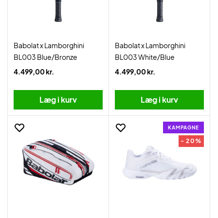
Babolat x Lamborghini
Babolat x Lamborghini
BL003 Blue/Bronze
BL003 White/Blue
4.499,00 kr.
4.499,00 kr.
Læg i kurv
Læg i kurv
KAMPAGNE
- 20%