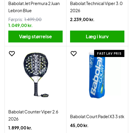
Babolat Jet Premura 2 Juan
Babolat Technical Viper 3.0
Lebron Blue
2026
Førpris:
1.499,00
2.239,00 kr.
1.049,00 kr.
Vælg størrelse
Læg i kurv
FAST LAV PRIS
Babolat Counter Viper 2.6
Babolat Court Padel X3 3 stk
2026
45,00 kr.
1.899,00 kr.