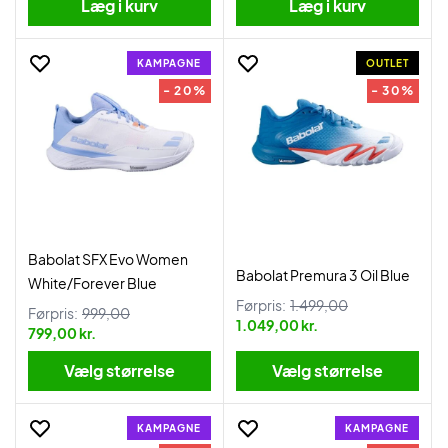
Læg i kurv
Læg i kurv
KAMPAGNE
OUTLET
- 20%
- 30%
Babolat SFX Evo Women
Babolat Premura 3 Oil Blue
White/Forever Blue
Førpris:
1.499,00
Førpris:
999,00
1.049,00 kr.
799,00 kr.
Vælg størrelse
Vælg størrelse
KAMPAGNE
KAMPAGNE