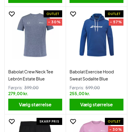
OUTLET
OUTLET
- 30%
- 57%
Babolat Crew Neck Tee
Babolat Exercise Hood
Lebrón Estate Blue
Sweat Sodalite Blue
Førpris:
399,00
Førpris:
599,00
279,00 kr.
255,00 kr.
Vælg størrelse
Vælg størrelse
SKARP PRIS
OUTLET
- 30%