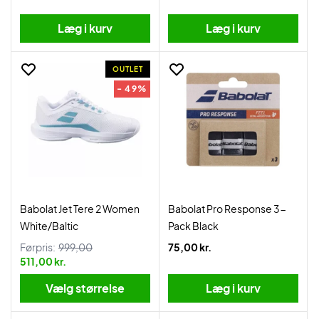
Læg i kurv
Læg i kurv
OUTLET
- 49%
Babolat Jet Tere 2 Women
Babolat Pro Response 3-
White/Baltic
Pack Black
Førpris:
999,00
75,00 kr.
511,00 kr.
Vælg størrelse
Læg i kurv