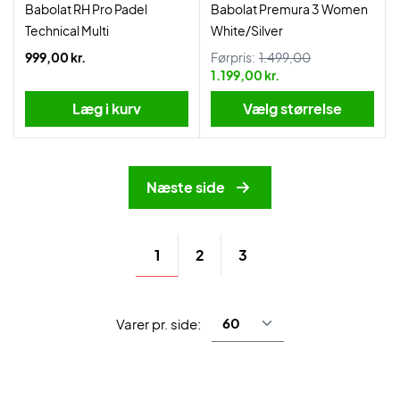
Babolat RH Pro Padel
Babolat Premura 3 Women
Technical Multi
White/Silver
999,00 kr.
Førpris:
1.499,00
1.199,00 kr.
Læg i kurv
Vælg størrelse
Næste side
1
2
3
Varer pr. side: