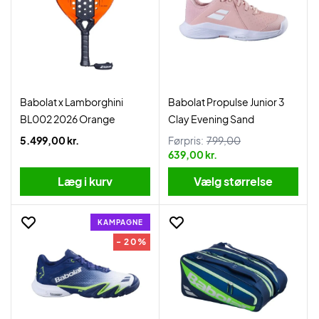
Babolat x Lamborghini
Babolat Propulse Junior 3
BL002 2026 Orange
Clay Evening Sand
5.499,00 kr.
Førpris:
799,00
639,00 kr.
Læg i kurv
Vælg størrelse
KAMPAGNE
- 20%