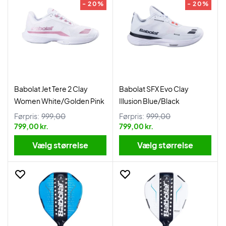
- 20%
- 20%
Babolat Jet Tere 2 Clay
Babolat SFX Evo Clay
Women White/Golden Pink
Illusion Blue/Black
Førpris:
999,00
Førpris:
999,00
799,00 kr.
799,00 kr.
Vælg størrelse
Vælg størrelse