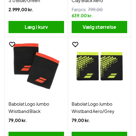
3.0 Blue/Green
Clay Black Aero
2.999,00 kr.
Førpris:
799,00
639,00 kr.
Læg i kurv
Vælg størrelse
Babolat Logo Jumbo
Babolat Logo Jumbo
Wristband Black
Wristband Aero/Grey
79,00 kr.
79,00 kr.