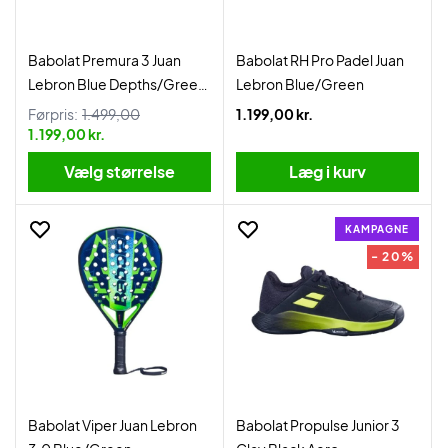
Babolat Premura 3 Juan
Babolat RH Pro Padel Juan
Lebron Blue Depths/Green
Lebron Blue/Green
Flash
Førpris:
1.499,00
1.199,00 kr.
1.199,00 kr.
Vælg størrelse
Læg i kurv
KAMPAGNE
- 20%
Babolat Viper Juan Lebron
Babolat Propulse Junior 3