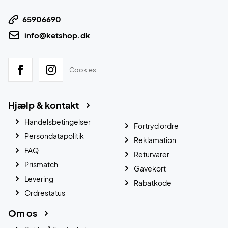
65906690
info@ketshop.dk
Cookies
Hjælp & kontakt
Handelsbetingelser
Fortryd ordre
Persondatapolitik
Reklamation
FAQ
Returvarer
Prismatch
Gavekort
Levering
Rabatkode
Ordrestatus
Om os