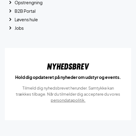
Opstrengning
B2B Portal
Løvens hule
Jobs
Nyhedsbrev
Hold dig opdateret på nyheder om udstyr og events.
Tilmeld dig nyhedsbrevet herunder. Samtykke kan
trækkes tilbage. Når du tilmelder dig acceptere du vores
persondatapolitik.