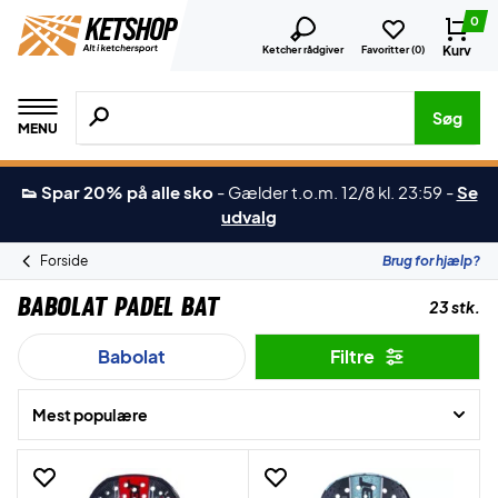
0
Kurv
Ketcher rådgiver
Favoritter (
0
)
Søg efter produkter, mærker etc.
Søg
MENU
👟 Spar 20% på alle sko
-
Gælder t.o.m. 12/8 kl. 23:59
-
Se
udvalg
Forside
Brug for hjælp?
Babolat Padel Bat
23 stk.
Babolat
Filtre
Mest populære