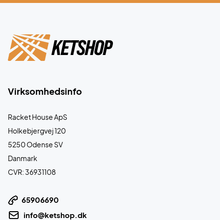
Virksomhedsinfo
Racket House ApS
Holkebjergvej 120
5250 Odense SV
Danmark
CVR: 36931108
65906690
info@ketshop.dk