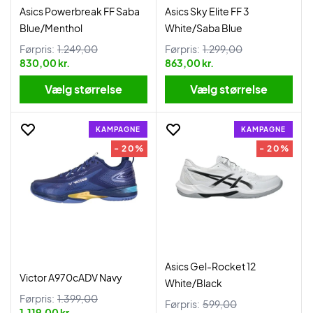
Asics Powerbreak FF Saba
Asics Sky Elite FF 3
Blue/Menthol
White/Saba Blue
Førpris:
1.249,00
Førpris:
1.299,00
830,00 kr.
863,00 kr.
Vælg størrelse
Vælg størrelse
KAMPAGNE
KAMPAGNE
- 20%
- 20%
Asics Gel-Rocket 12
Victor A970cADV Navy
White/Black
Førpris:
1.399,00
Førpris:
599,00
1.119,00 kr.