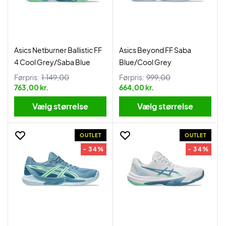
Asics Netburner Ballistic FF
Asics Beyond FF Saba
4 Cool Grey/Saba Blue
Blue/Cool Grey
Førpris:
1.149,00
Førpris:
999,00
763,00 kr.
664,00 kr.
Vælg størrelse
Vælg størrelse
OUTLET
OUTLET
- 34%
- 34%