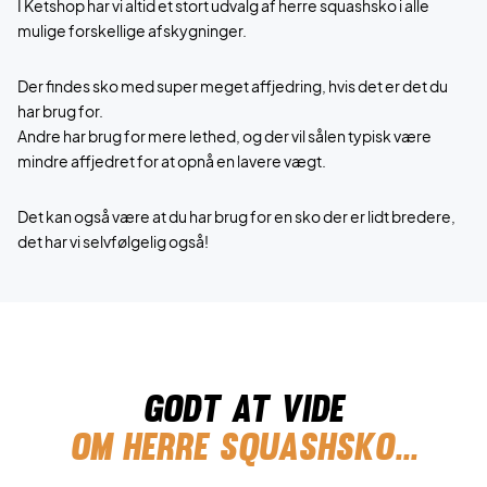
I Ketshop har vi altid et stort udvalg af herre squashsko i alle
mulige forskellige afskygninger.
Der findes sko med super meget affjedring, hvis det er det du
har brug for.
Andre har brug for mere lethed, og der vil sålen typisk være
mindre affjedret for at opnå en lavere vægt.
Det kan også være at du har brug for en sko der er lidt bredere,
det har vi selvfølgelig også!
Godt at vide
Om herre squashsko...