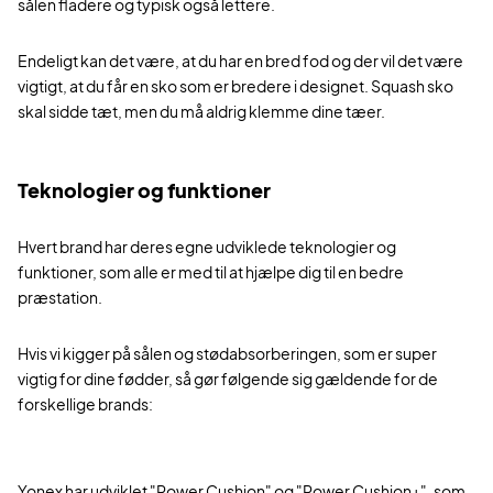
sålen fladere og typisk også lettere.
Endeligt kan det være, at du har en bred fod og der vil det være
vigtigt, at du får en sko som er bredere i designet. Squash sko
skal sidde tæt, men du må aldrig klemme dine tæer.
Teknologier og funktioner
Hvert brand har deres egne udviklede teknologier og
funktioner, som alle er med til at hjælpe dig til en bedre
præstation.
Hvis vi kigger på sålen og stødabsorberingen, som er super
vigtig for dine fødder, så gør følgende sig gældende for de
forskellige brands:
Yonex har udviklet "Power Cushion" og "Power Cushion+", som