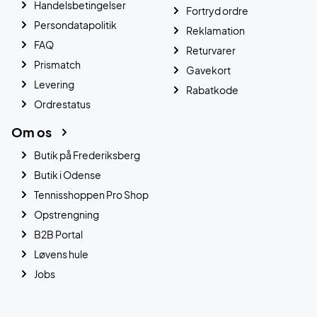
Handelsbetingelser
Fortryd ordre
Persondatapolitik
Reklamation
FAQ
Returvarer
Prismatch
Gavekort
Levering
Rabatkode
Ordrestatus
Om os
Butik på Frederiksberg
Butik i Odense
Tennisshoppen Pro Shop
Opstrengning
B2B Portal
Løvens hule
Jobs