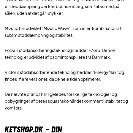
er støddæmpning der kan bounce et æg, som tabes ned på
sålen, uden at det går i stykker.
Mizuno har udviklet "Mizuno Wave", som er en kombination af
sublim støddæmpning og stabilitet.
Forza's stødabsorberingsteknologi hedder FZorb. Denne
teknologi er udviklet af badmintonspillere fra Danmark.
Victor's stødabsorberende teknologi hedder "EnergyMax" og
findes i flere versioner, da de hele tiden optimerer.
De nævnte brands har ligeledes forskellige teknologier og
opbygninger af deres squashsko når det kommer til stabilitet og
komfort.
KETSHOP.DK - DIN