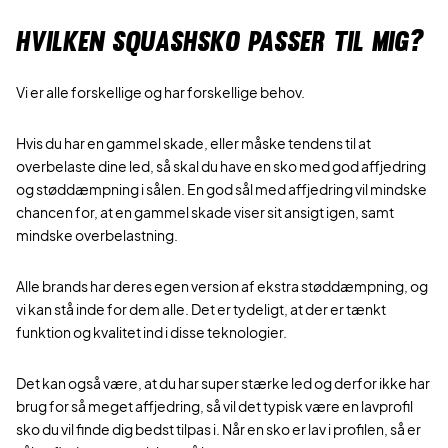
HVILKEN SQUASHSKO PASSER TIL MIG?
Vi er alle forskellige og har forskellige behov.
Hvis du har en gammel skade, eller måske tendens til at
overbelaste dine led, så skal du have en sko med god affjedring
og støddæmpning i sålen. En god sål med affjedring vil mindske
chancen for, at en gammel skade viser sit ansigt igen, samt
mindske overbelastning.
Alle brands har deres egen version af ekstra støddæmpning, og
vi kan stå inde for dem alle. Det er tydeligt, at der er tænkt
funktion og kvalitet ind i disse teknologier.
Det kan også være, at du har super stærke led og derfor ikke har
brug for så meget affjedring, så vil det typisk være en lavprofil
sko du vil finde dig bedst tilpas i. Når en sko er lav i profilen, så er