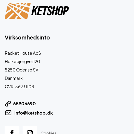
Virksomhedsinfo
Racket House ApS
Holkebjergvej 120
5250 Odense SV
Danmark
CVR: 36931108
65906690
info@ketshop.dk
Cookies