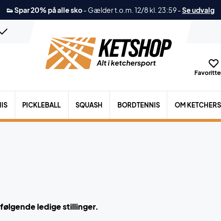
👟 Spar 20% på alle sko
-
Gælder t.o.m. 12/8 kl. 23:59
-
Se udvalg
Favoritter
IS
PICKLEBALL
SQUASH
BORDTENNIS
OM KETCHER
t følgende ledige stillinger.