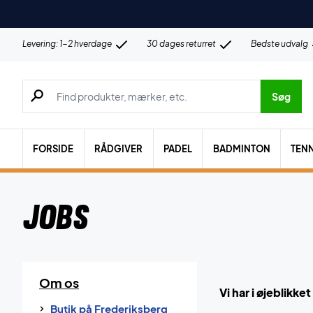
Levering: 1-2 hverdage
30 dages returret
Bedste udvalg
Søg efter produkter, mærker etc.
Søg
FORSIDE
RÅDGIVER
PADEL
BADMINTON
TENN
Jobs
Om os
Vi har i øjeblikke
Butik på Frederiksberg