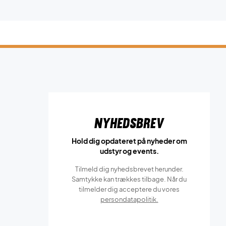
Nyhedsbrev
Hold dig opdateret på nyheder om
udstyr og events.
Tilmeld dig nyhedsbrevet herunder.
Samtykke kan trækkes tilbage. Når du
tilmelder dig acceptere du vores
persondatapolitik.