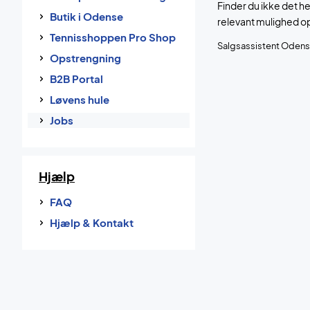
Finder du ikke det h
Butik i Odense
relevant mulighed o
Tennisshoppen Pro Shop
Salgsassistent Oden
Opstrengning
B2B Portal
Løvens hule
Jobs
Hjælp
FAQ
Hjælp & Kontakt