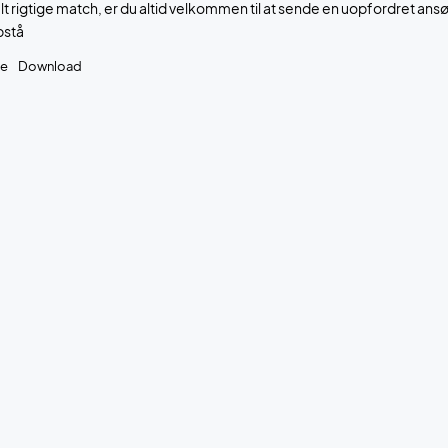
elt rigtige match, er du altid velkommen til at sende en uopfordret an
pstå
se
Download