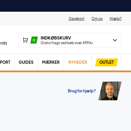
Gavekort
Om os
Hjælp?
INDKØBSKURV
0
Gratis fragt ved køb over 499 kr.
 (
0
)
SPORT
GUIDES
MÆRKER
NYHEDER
OUTLET
Brug for hjælp?