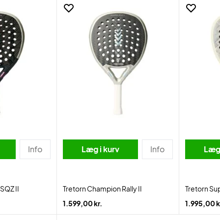
Info
Læg i kurv
Info
Læg 
SQZ II
Tretorn Champion Rally II
Tretorn Su
1.599,00 kr.
1.995,00 k