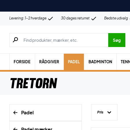
Levering: 1-2 hverdage
30 dages returret
Bedste udvalg
Søg efter produkter, mærker etc.
Søg
FORSIDE
RÅDGIVER
PADEL
BADMINTON
TENN
Tretorn
Padel
Pris
Padel mærker