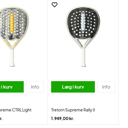
i kurv
Info
Læg i kurv
Info
preme CTRL Light
Tretorn Supreme Rally II
r.
1.949,00 kr.