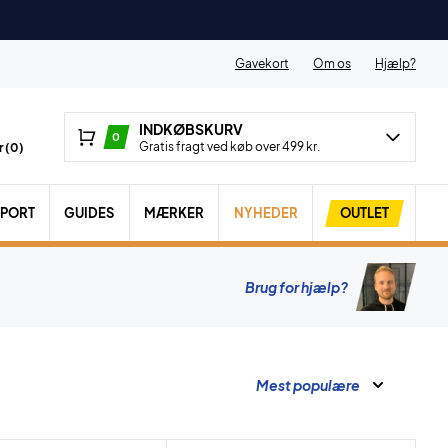
Gavekort
Om os
Hjælp?
INDKØBSKURV
0
Gratis fragt ved køb over 499 kr.
 (
0
)
SPORT
GUIDES
MÆRKER
NYHEDER
OUTLET
Brug for hjælp?
Mest populære