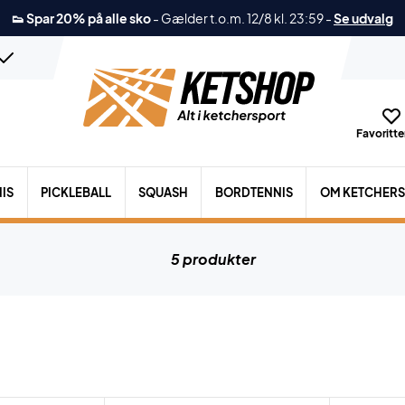
👟 Spar 20% på alle sko
-
Gælder t.o.m. 12/8 kl. 23:59
-
Se udvalg
Favoritter
IS
PICKLEBALL
SQUASH
BORDTENNIS
OM KETCHER
5 produkter