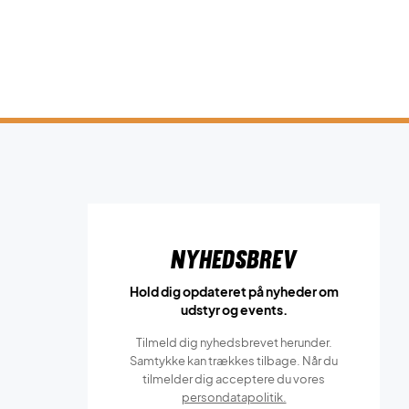
Nyhedsbrev
Hold dig opdateret på nyheder om
udstyr og events.
Tilmeld dig nyhedsbrevet herunder.
Samtykke kan trækkes tilbage. Når du
tilmelder dig acceptere du vores
persondatapolitik.