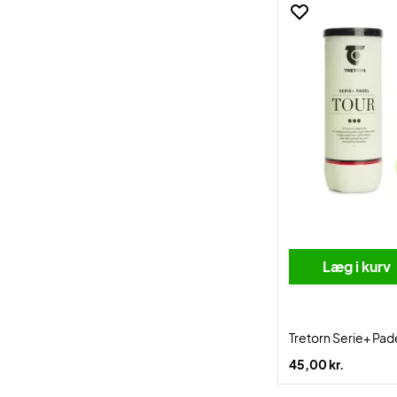
Læg i kurv
Tretorn Serie+ Pade
45,00 kr.