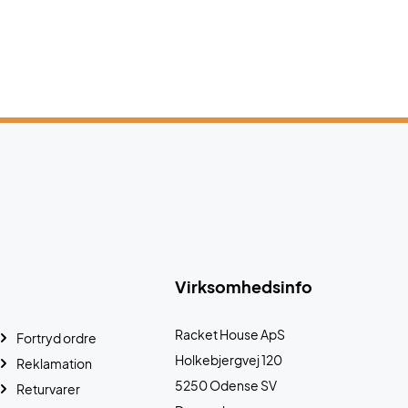
Virksomhedsinfo
Racket House ApS
Fortryd ordre
Holkebjergvej 120
Reklamation
5250 Odense SV
Returvarer