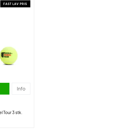
FAST LAV PRIS
Info
l Tour 3 stk.