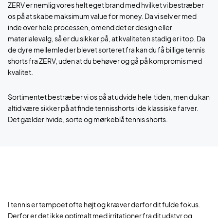
ZERV er nemlig vores helt eget brand med hvilket vi bestræber
os på at skabe maksimum value for money. Da vi selv er med
inde over hele processen, omend det er design eller
materialevalg, så er du sikker på, at kvaliteten stadig er i top. Da
de dyre mellemled er blevet sorteret fra kan du få billige tennis
shorts fra ZERV, uden at du behøver og gå på kompromis med
kvalitet.
Sortimentet bestræber vi os på at udvide hele tiden, men du kan
altid være sikker på at finde tennisshorts i de klassiske farver.
Det gælder hvide, sorte og mørkeblå tennis shorts.
I tennis er tempoet ofte højt og kræver derfor dit fulde fokus.
Derfor er det ikke optimalt med irritationer fra dit udstyr og