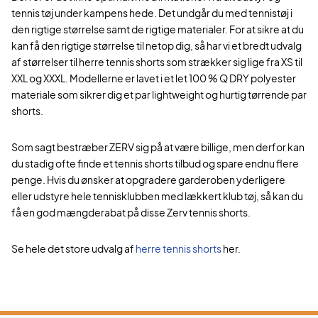
tennis tøj under kampens hede. Det undgår du med tennistøj i
den rigtige størrelse samt de rigtige materialer. For at sikre at du
kan få den rigtige størrelse til netop dig, så har vi et bredt udvalg
af størrelser til herre tennis shorts som strækker sig lige fra XS til
XXL og XXXL. Modellerne er lavet i et let 100 % Q DRY polyester
materiale som sikrer dig et par lightweight og hurtig tørrende par
shorts.
Som sagt bestræber ZERV sig på at være billige, men derfor kan
du stadig ofte finde et tennis shorts tilbud og spare endnu flere
penge. Hvis du ønsker at opgradere garderoben yderligere
eller udstyre hele tennisklubben med lækkert klub tøj, så kan du
få en god mængderabat på disse Zerv tennis shorts.
Se hele det store udvalg af
herre tennis shorts
her.