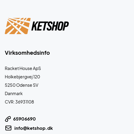
Virksomhedsinfo
Racket House ApS
Holkebjergvej 120
5250 Odense SV
Danmark
CVR: 36931108
65906690
info@ketshop.dk