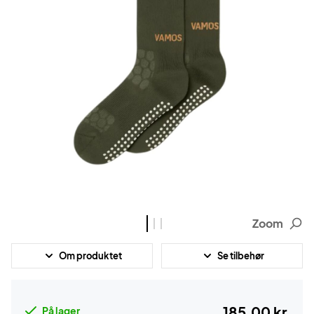
Zoom
Om produktet
Se tilbehør
185,00 kr.
På lager