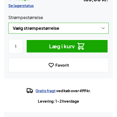
Se lagerstatus
Strømpestørrelse
Læg i kurv
Favorit
Gratis fragt
ved køb over 499 kr.
Levering: 1-2 hverdage