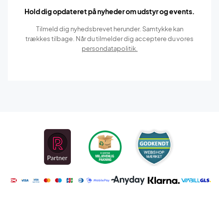
Hold dig opdateret på nyheder om udstyr og events.
Tilmeld dig nyhedsbrevet herunder. Samtykke kan
trækkes tilbage. Når du tilmelder dig acceptere du vores
persondatapolitik.