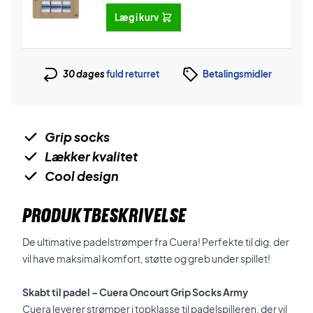
Læg i kurv
30 dages
fuld returret
Betalingsmidler
Grip socks
Lækker kvalitet
Cool design
PRODUKTBESKRIVELSE
De ultimative padelstrømper fra Cuera! Perfekte til dig, der
vil have maksimal komfort, støtte og greb under spillet!
Skabt til padel – Cuera Oncourt Grip Socks Army
Cuera leverer strømper i topklasse til padelspilleren, der vil