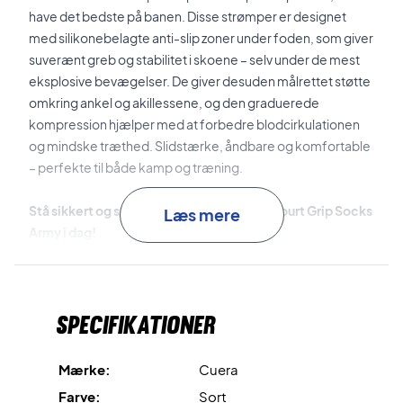
have det bedste på banen. Disse strømper er designet
med silikonebelagte anti-slip zoner under foden, som giver
suverænt greb og stabilitet i skoene – selv under de mest
eksplosive bevægelser. De giver desuden målrettet støtte
omkring ankel og akillessene, og den graduerede
kompression hjælper med at forbedre blodcirkulationen
og mindske træthed. Slidstærke, åndbare og komfortable
– perfekte til både kamp og træning.
Stå sikkert og spil stærkt – køb Cuera Oncourt Grip Socks
Læs mere
Army i dag!
Farve:
Army.
Materiale:
93% polyamid og 7% elastan.
Specifikationer
Mærke:
Cuera
Farve:
Sort