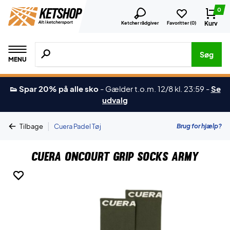
0
Kurv
Ketcher rådgiver
Favoritter (
0
)
Søg efter produkter, mærker etc.
Søg
MENU
👟 Spar 20% på alle sko
-
Gælder t.o.m. 12/8 kl. 23:59
-
Se
udvalg
|
Brug for hjælp?
Tilbage
Cuera Padel Tøj
Cuera Oncourt Grip Socks Army