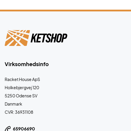
Virksomhedsinfo
Racket House ApS
Holkebjergvej 120
5250 Odense SV
Danmark
CVR: 36931108
65906690