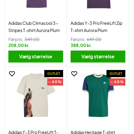
Adidas Club Climacool 3-
Adidas Y-3 Pro FreeLift Zip
Stripes T-shirt Aurora Plum
T-shirt Aurora Plum
Førpris:
349,00
Førpris:
649,00
208,00 kr.
388,00 kr.
Vælg størrelse
Vælg størrelse
OUTLET
OUTLET
- 40%
- 40%
Adidas Y-3 Pro FreeLift T-
Adidas Heritage T-shirt