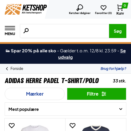
0
Kurv
Ketcher rådgiver
Favoritter (
0
)
Søg efter produkter, mærker etc.
Søg
MENU
👟 Spar 20% på alle sko
-
Gælder t.o.m. 12/8 kl. 23:59
-
Se
udvalg
Forside
Brug for hjælp?
Adidas Herre Padel T-shirt/Polo
33 stk.
Mærker
Filtre
Mest populære