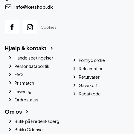
info@ketshop.dk
Cookies
Hjælp & kontakt
Handelsbetingelser
Fortryd ordre
Persondatapolitik
Reklamation
FAQ
Returvarer
Prismatch
Gavekort
Levering
Rabatkode
Ordrestatus
Om os
Butik på Frederiksberg
Butik i Odense