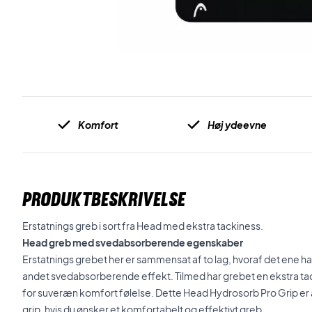
Komfort
Høj ydeevne
PRODUKTBESKRIVELSE
Erstatnings greb i sort fra Head med ekstra tackiness.
Head greb med svedabsorberende egenskaber
Erstatnings grebet her er sammensat af to lag, hvoraf det ene h
andet svedabsorberende effekt. Tilmed har grebet en ekstra t
for suveræn komfort følelse. Dette Head Hydrosorb Pro Grip er
grip, hvis du ønsker et komfortabelt og effektivt greb.