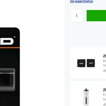
Se lagerstatus
Z
K
ti
4
Z
F
tr
4