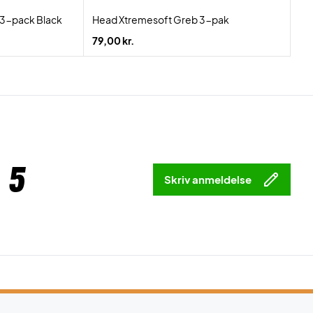
 3-pack Black
Head Xtremesoft Greb 3-pak
79,00 kr.
 5
Skriv anmeldelse