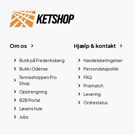
Om os
Hjælp & kontakt
Butik på Frederiksberg
Handelsbetingelser
Butik i Odense
Persondatapolitik
Tennisshoppen Pro
FAQ
Shop
Prismatch
Opstrengning
Levering
B2B Portal
Ordrestatus
Løvens hule
Jobs