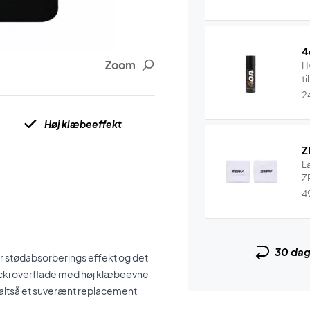
4
Zoom
Hv
ti
2
Høj klæbeeffekt
Z
L
ZE
4
30 da
ar stødabsorberings effekt og det
acki overflade med høj klæbeevne
 altså et suverænt replacement