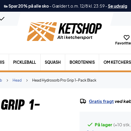
👟 Spar 20% på alle sko
-
Gælder t.o.m. 12/8 kl. 23:59
-
Se udvalg
Favoritter
IS
PICKLEBALL
SQUASH
BORDTENNIS
OM KETCHER
b
Head
Head Hydrosorb Pro Grip 1-Pack Black
Grip 1-
Gratis fragt
ved køb
På lager
(+10 stk.