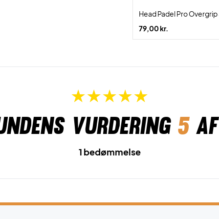
Head Padel Pro Overgrip
79,00 kr.
undens vurdering
5
af
1 bedømmelse