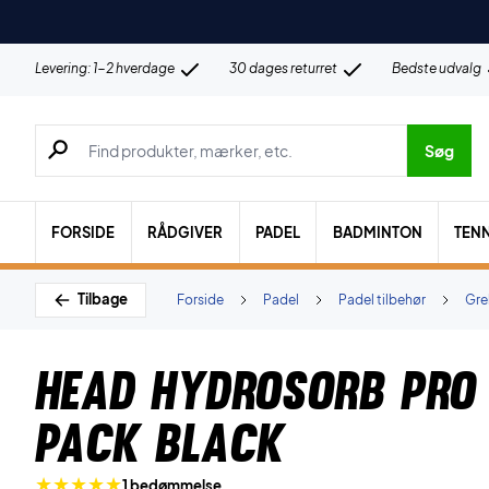
Levering: 1-2 hverdage
30 dages returret
Bedste udvalg
Søg efter produkter, mærker etc.
Søg
FORSIDE
RÅDGIVER
PADEL
BADMINTON
TENN
Tilbage
Forside
Padel
Padel tilbehør
Gre
Head Hydrosorb Pro 
Pack Black
1 bedømmelse