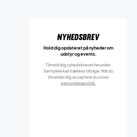
Nyhedsbrev
Hold dig opdateret på nyheder om
udstyr og events.
Tilmeld dig nyhedsbrevet herunder.
Samtykke kan trækkes tilbage. Når du
tilmelder dig acceptere du vores
persondatapolitik.