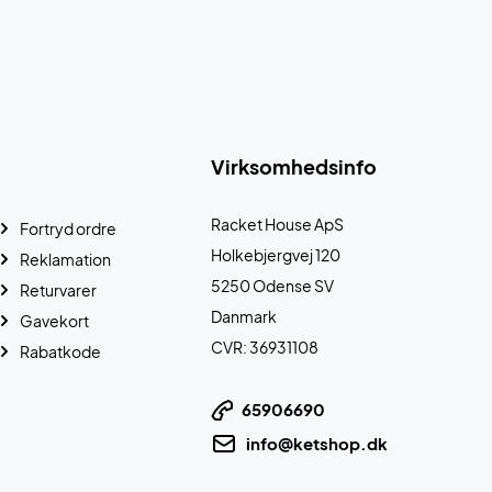
Virksomhedsinfo
Racket House ApS
Fortryd ordre
Holkebjergvej 120
Reklamation
5250 Odense SV
Returvarer
Danmark
Gavekort
CVR: 36931108
Rabatkode
65906690
info@ketshop.dk