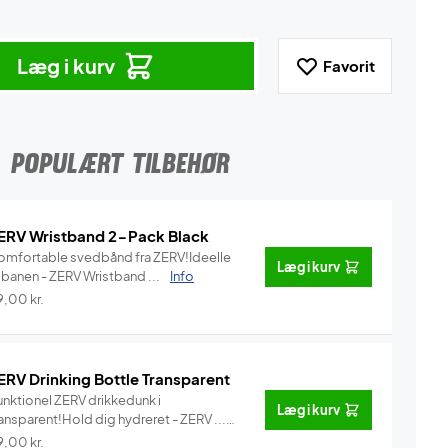
Læg i kurv
Favorit
POPULÆRT TILBEHØR
ERV Wristband 2-Pack Black
omfortable svedbånd fra ZERV!Ideelle
Læg i kurv
l banen - ZERV Wristband ...
Info
9,00
kr.
ERV Drinking Bottle Transparent
unktionel ZERV drikkedunk i
Læg i kurv
ansparent!Hold dig hydreret - ZERV ...
Info
9,00
kr.