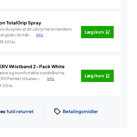
on TotalGrip Spray
is du synes at dit udstyr har en tendens
Læg i kurv
l at glide i din hån...
Info
49,00
kr.
ERV Wristband 2-Pack White
ækre og komfortable svedbånd fra
Læg i kurv
RV!Perfekt til banen - ...
Info
9,00
kr.
ges
fuld returret
Betalingsmidler