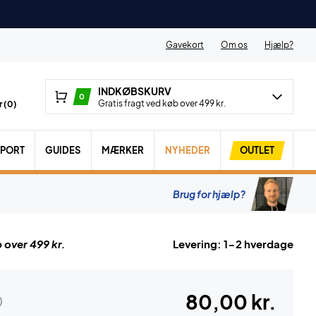
Gavekort
Om os
Hjælp?
INDKØBSKURV
0
Gratis fragt ved køb over 499 kr.
 (
0
)
SPORT
GUIDES
MÆRKER
NYHEDER
OUTLET
Brug for hjælp?
 over 499 kr.
Levering: 1-2 hverdage
80,00 kr.
)