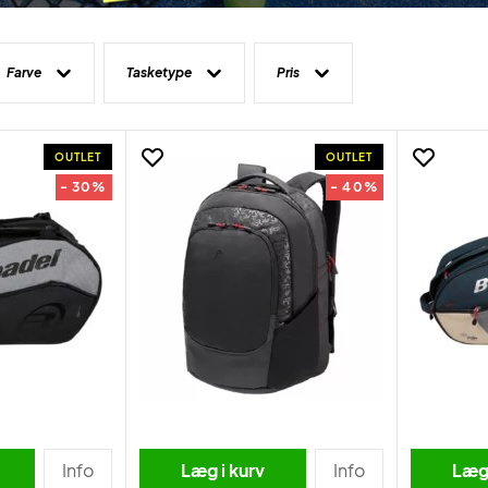
Farve
Tasketype
Pris
OUTLET
OUTLET
- 30%
- 40%
Info
Læg i kurv
Info
Læg 