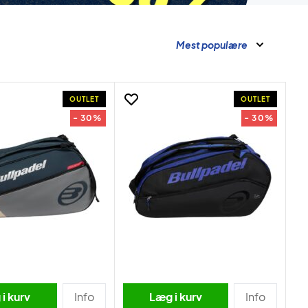
Mest populære
OUTLET
OUTLET
- 30%
- 30%
i kurv
Info
Læg i kurv
Info