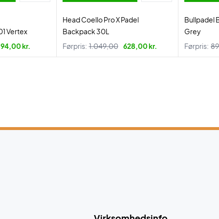
Head Coello Pro X Padel
Bullpadel
1 Vertex
Backpack 30L
Grey
94,00 kr.
Førpris:
1.049,00
628,00 kr.
Førpris:
89
Virksomhedsinfo