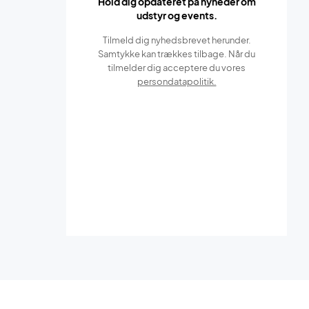
Hold dig opdateret på nyheder om
udstyr og events.
Tilmeld dig nyhedsbrevet herunder.
Samtykke kan trækkes tilbage. Når du
tilmelder dig acceptere du vores
persondatapolitik.