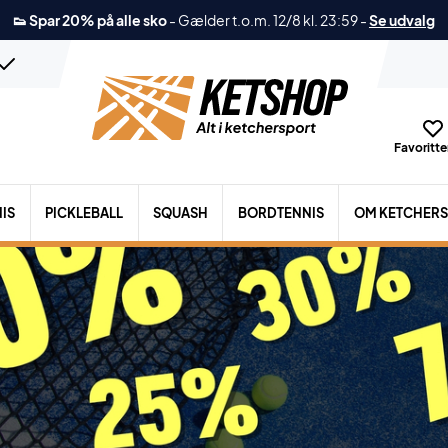
👟 Spar 20% på alle sko
-
Gælder t.o.m. 12/8 kl. 23:59
-
Se udvalg
Favoritter
IS
PICKLEBALL
SQUASH
BORDTENNIS
OM KETCHER