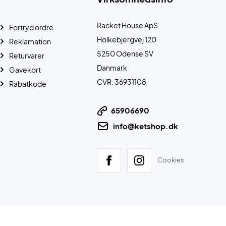
Racket House ApS
Fortryd ordre
Holkebjergvej 120
Reklamation
5250 Odense SV
Returvarer
Danmark
Gavekort
CVR: 36931108
Rabatkode
65906690
info@ketshop.dk
Cookies