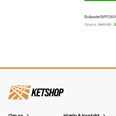
Bullpadel BPP2600
Førpris:
849,00
5
Om os
Hjælp & kontakt