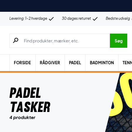
Levering: 1-2 hverdage
30 dages returret
Bedste udvalg
Søg efter produkter, mærker etc.
Søg
FORSIDE
RÅDGIVER
PADEL
BADMINTON
TENN
Padel
Tasker
4 produkter