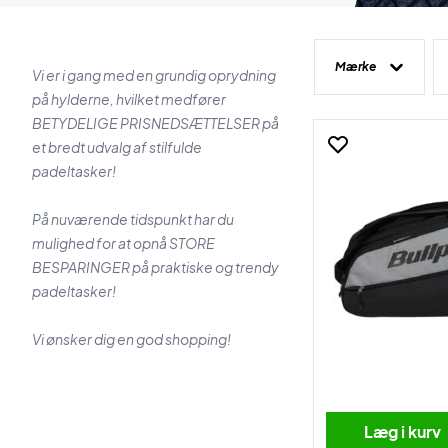
Mærke
Vi er i gang med en grundig oprydning
på hylderne, hvilket medfører
BETYDELIGE PRISNEDSÆTTELSER på
et bredt udvalg af stilfulde
padeltasker!
På nuværende tidspunkt har du
mulighed for at opnå STORE
BESPARINGER på praktiske og trendy
padeltasker!
Vi ønsker dig en god shopping!
Læg i kurv