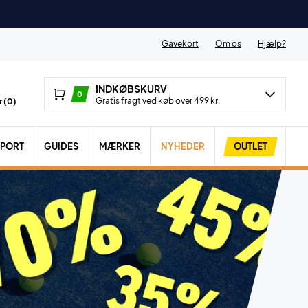
Gavekort
Om os
Hjælp?
INDKØBSKURV
0
Gratis fragt ved køb over 499 kr.
 (
0
)
SPORT
GUIDES
MÆRKER
NYHEDER
OUTLET