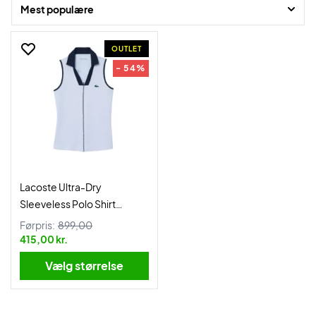
Mest populære
OUTLET
- 54%
Lacoste Ultra-Dry
Sleeveless Polo Shirt
Women Light Blue
Førpris:
899,00
415,00 kr.
Vælg størrelse