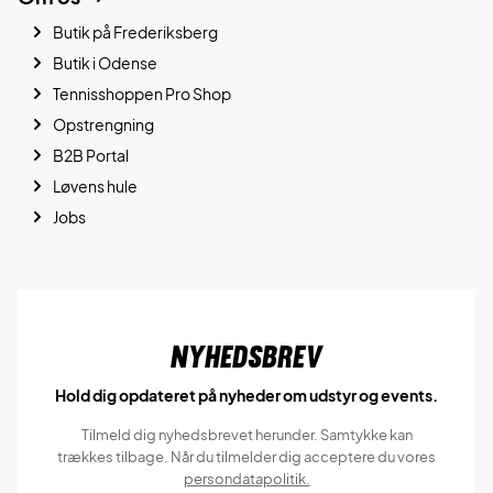
Butik på Frederiksberg
Butik i Odense
Tennisshoppen Pro Shop
Opstrengning
B2B Portal
Løvens hule
Jobs
Nyhedsbrev
Hold dig opdateret på nyheder om udstyr og events.
Tilmeld dig nyhedsbrevet herunder. Samtykke kan
trækkes tilbage. Når du tilmelder dig acceptere du vores
persondatapolitik.