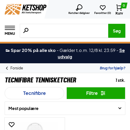
0
Kurv
Ketcher rådgiver
Favoritter (
0
)
Søg efter produkter, mærker etc.
Søg
MENU
👟 Spar 20% på alle sko
-
Gælder t.o.m. 12/8 kl. 23:59
-
Se
udvalg
Forside
Brug for hjælp?
Tecnifibre Tennisketcher
1 stk.
Tecnifibre
Filtre
Mest populære