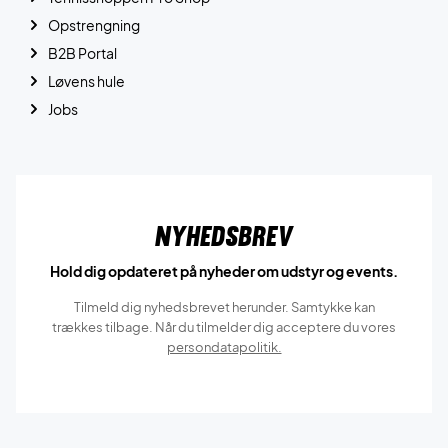
Opstrengning
B2B Portal
Løvens hule
Jobs
Nyhedsbrev
Hold dig opdateret på nyheder om udstyr og events.
Tilmeld dig nyhedsbrevet herunder. Samtykke kan
trækkes tilbage. Når du tilmelder dig acceptere du vores
persondatapolitik.