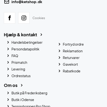
info@ketshop.dk
Cookies
Hjælp & kontakt
Handelsbetingelser
Fortryd ordre
Persondatapolitik
Reklamation
FAQ
Returvarer
Prismatch
Gavekort
Levering
Rabatkode
Ordrestatus
Om os
Butik på Frederiksberg
Butik i Odense
Tennisshoppen Pro Shop