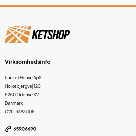
Virksomhedsinfo
Racket House ApS
Holkebjergvej 120
5250 Odense SV
Danmark
CVR: 36931108
65906690