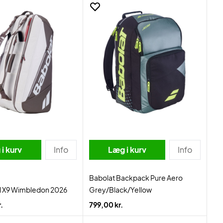
i kurv
Info
Læg i kurv
Info
Babolat Backpack Pure Aero
H X9 Wimbledon 2026
Grey/Black/Yellow
.
799,00 kr.