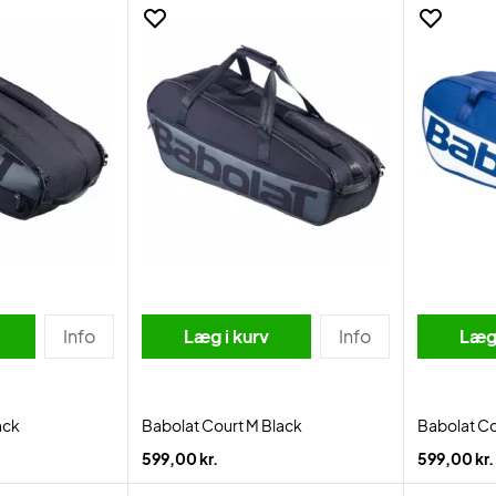
Info
Læg i kurv
Info
Læg 
ack
Babolat Court M Black
Babolat Co
599,00 kr.
599,00 kr.