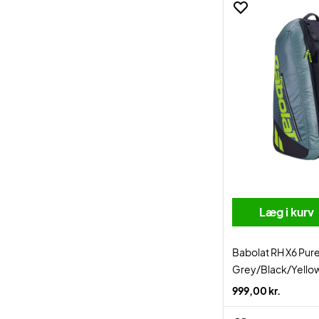
Læg i kurv
Babolat RH X6 Pur
Grey/Black/Yello
999,00 kr.