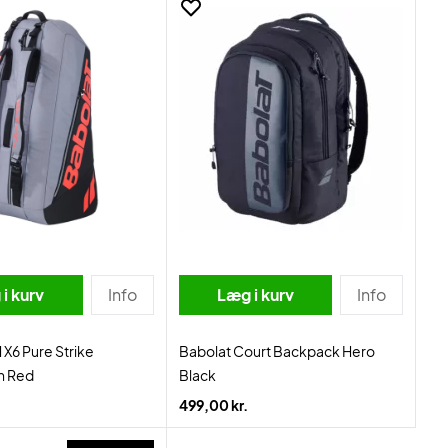
i kurv
Info
Læg i kurv
Info
 X6 Pure Strike
Babolat Court Backpack Hero
n Red
Black
499,00 kr.