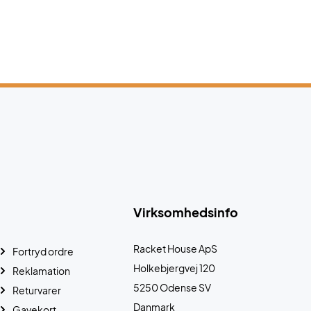
Virksomhedsinfo
Racket House ApS
Fortryd ordre
Holkebjergvej 120
Reklamation
5250 Odense SV
Returvarer
Danmark
Gavekort