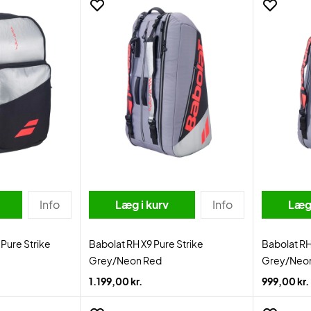
Info
Læg i kurv
Info
Læg 
Pure Strike
Babolat RH X9 Pure Strike
Babolat RH
Grey/Neon Red
Grey/Neo
1.199,00 kr.
999,00 kr.