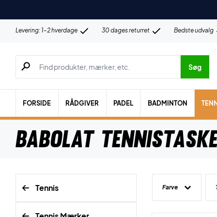
Levering: 1-2 hverdage
30 dages returret
Bedste udvalg
Søg efter produkter, mærker etc.
Søg
FORSIDE
RÅDGIVER
PADEL
BADMINTON
TENN
Babolat Tennistask
Tennis
Farve
Tennis Mærker