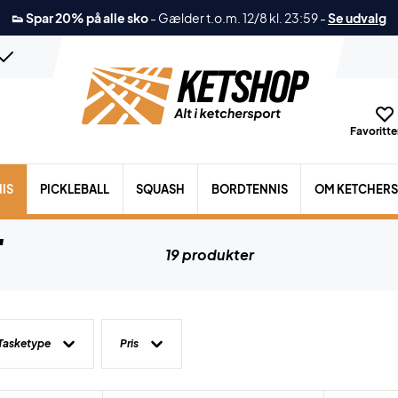
👟 Spar 20% på alle sko
-
Gælder t.o.m. 12/8 kl. 23:59
-
Se udvalg
Favoritter
IS
PICKLEBALL
SQUASH
BORDTENNIS
OM KETCHER
e
19 produkter
Tasketype
Pris