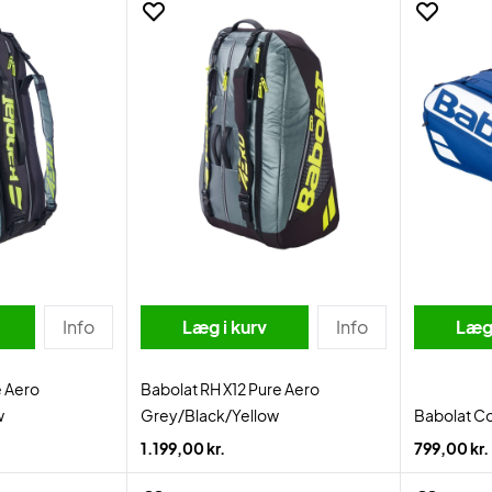
Info
Læg i kurv
Info
Læg 
e Aero
Babolat RH X12 Pure Aero
w
Grey/Black/Yellow
Babolat Co
1.199,00 kr.
799,00 kr.