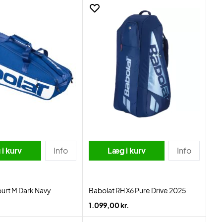
i kurv
Info
Læg i kurv
Info
urt M Dark Navy
Babolat RH X6 Pure Drive 2025
1.099,00 kr.