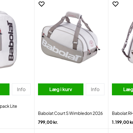
Info
Læg i kurv
Info
Læg 
pack Lite
Babolat Court S Wimbledon 2026
Babolat R
799,00 kr.
1.199,00 kr