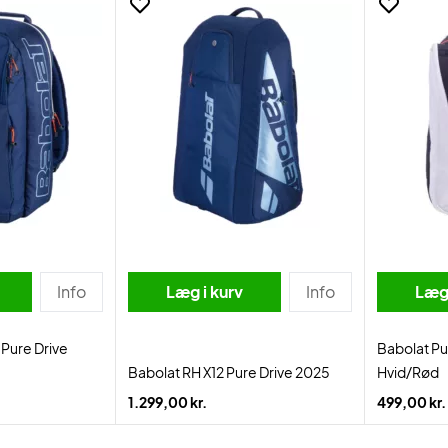
Info
Læg i kurv
Info
Læg 
Pure Drive
Babolat Pu
Babolat RH X12 Pure Drive 2025
Hvid/Rød
1.299,00 kr.
499,00 kr.