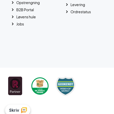
Opstrengning
Levering
B2B Portal
Ordrestatus
Løvens hule
Jobs