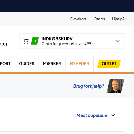
Gavekort
Om os
Hjælp?
INDKØBSKURV
0
Gratis fragt ved køb over 499 kr.
 (
0
)
SPORT
GUIDES
MÆRKER
NYHEDER
OUTLET
Brug for hjælp?
Mest populære