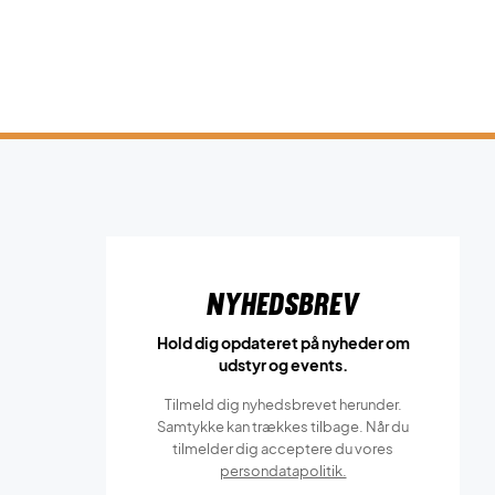
Nyhedsbrev
Hold dig opdateret på nyheder om
udstyr og events.
Tilmeld dig nyhedsbrevet herunder.
Samtykke kan trækkes tilbage. Når du
tilmelder dig acceptere du vores
persondatapolitik.