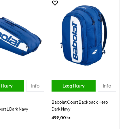
i kurv
Info
Læg i kurv
Info
Babolat Court Backpack Hero
urt L Dark Navy
Dark Navy
499,00 kr.