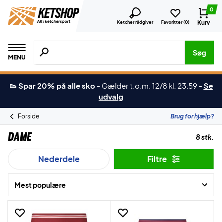
0
Kurv
Ketcher rådgiver
Favoritter (
0
)
Søg efter produkter, mærker etc.
Søg
MENU
👟 Spar 20% på alle sko
-
Gælder t.o.m. 12/8 kl. 23:59
-
Se
udvalg
Forside
Brug for hjælp?
Dame
8 stk.
Nederdele
Filtre
Mest populære