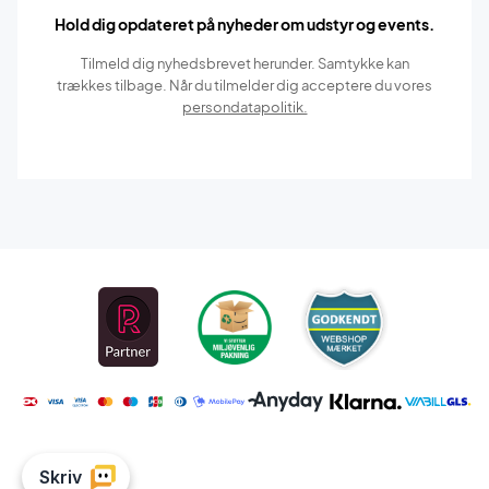
Hold dig opdateret på nyheder om udstyr og events.
Tilmeld dig nyhedsbrevet herunder. Samtykke kan
trækkes tilbage. Når du tilmelder dig acceptere du vores
persondatapolitik.