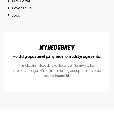
B2B Portal
Løvens hule
Jobs
Nyhedsbrev
Hold dig opdateret på nyheder om udstyr og events.
Tilmeld dig nyhedsbrevet herunder. Samtykke kan
trækkes tilbage. Når du tilmelder dig acceptere du vores
persondatapolitik.