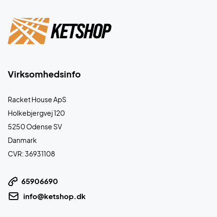
Virksomhedsinfo
Racket House ApS
Holkebjergvej 120
5250 Odense SV
Danmark
CVR: 36931108
65906690
info@ketshop.dk