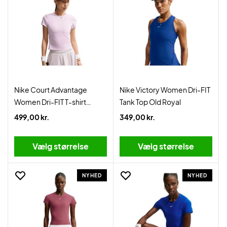
Nike Court Advantage
Nike Victory Women Dri-FIT
Women Dri-FIT T-shirt
Tank Top Old Royal
Bleached Lilac
499,00 kr.
349,00 kr.
Vælg størrelse
Vælg størrelse
NYHED
NYHED