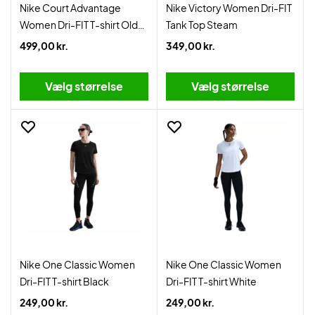
Nike Court Advantage
Nike Victory Women Dri-FIT
Women Dri-FIT T-shirt Old
Tank Top Steam
Royal
499,00 kr.
349,00 kr.
Vælg størrelse
Vælg størrelse
Nike One Classic Women
Nike One Classic Women
Dri-FIT T-shirt Black
Dri-FIT T-shirt White
249,00 kr.
249,00 kr.