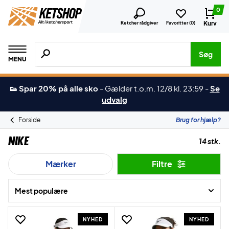
0
Kurv
Ketcher rådgiver
Favoritter (
0
)
Søg efter produkter, mærker etc.
Søg
MENU
👟 Spar 20% på alle sko
-
Gælder t.o.m. 12/8 kl. 23:59
-
Se
udvalg
Forside
Brug for hjælp?
Nike
14 stk.
Mærker
Filtre
Mest populære
NYHED
NYHED