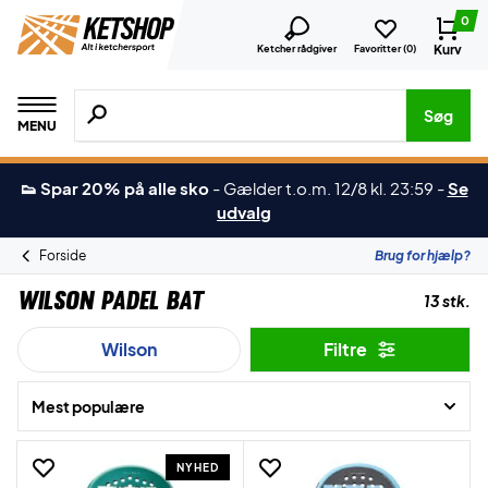
0
Kurv
Ketcher rådgiver
Favoritter (
0
)
Søg efter produkter, mærker etc.
Søg
MENU
👟 Spar 20% på alle sko
-
Gælder t.o.m. 12/8 kl. 23:59
-
Se
udvalg
Forside
Brug for hjælp?
Wilson Padel Bat
13 stk.
Wilson
Filtre
Mest populære
NYHED