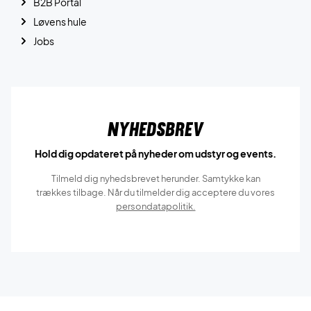
B2B Portal
Løvens hule
Jobs
Nyhedsbrev
Hold dig opdateret på nyheder om udstyr og events.
Tilmeld dig nyhedsbrevet herunder. Samtykke kan
trækkes tilbage. Når du tilmelder dig acceptere du vores
persondatapolitik.