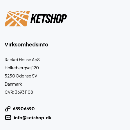
Virksomhedsinfo
Racket House ApS
Holkebjergvej 120
5250 Odense SV
Danmark
CVR: 36931108
65906690
info@ketshop.dk