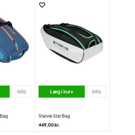
Info
Læg i kurv
Info
 Bag
Starvie Star Bag
449,00 kr.