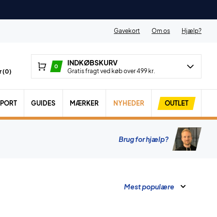
Gavekort
Om os
Hjælp?
INDKØBSKURV
0
Gratis fragt ved køb over 499 kr.
 (
0
)
SPORT
GUIDES
MÆRKER
NYHEDER
OUTLET
Brug for hjælp?
Mest populære