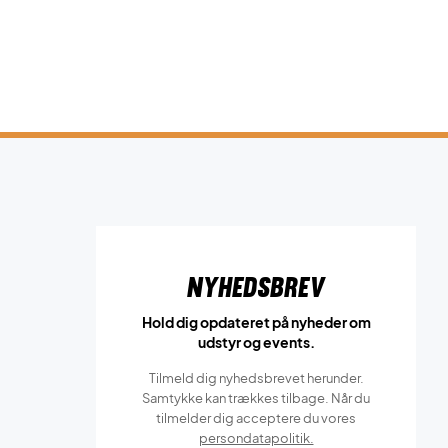
Nyhedsbrev
Hold dig opdateret på nyheder om
udstyr og events.
Tilmeld dig nyhedsbrevet herunder.
Samtykke kan trækkes tilbage. Når du
tilmelder dig acceptere du vores
persondatapolitik.