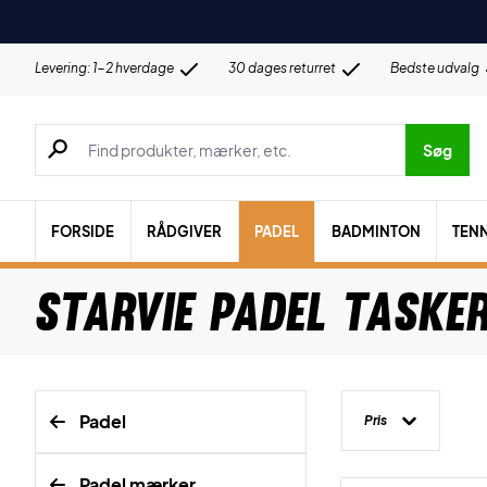
Levering: 1-2 hverdage
30 dages returret
Bedste udvalg
Søg efter produkter, mærker etc.
Søg
FORSIDE
RÅDGIVER
PADEL
BADMINTON
TENN
Starvie Padel Taske
Padel
Pris
Padel mærker