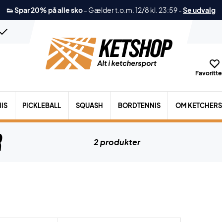
👟 Spar 20% på alle sko
-
Gælder t.o.m. 12/8 kl. 23:59
-
Se udvalg
Favoritter
IS
PICKLEBALL
SQUASH
BORDTENNIS
OM KETCHER
r
2 produkter