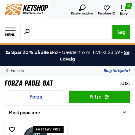
0
Kurv
Ketcher rådgiver
Favoritter (
0
)
Søg efter produkter, mærker etc.
Søg
MENU
👟 Spar 20% på alle sko
-
Gælder t.o.m. 12/8 kl. 23:59
-
Se
udvalg
Forside
Brug for hjælp?
Forza Padel Bat
1 stk.
Forza
Filtre
Mest populære
FAST LAV PRIS