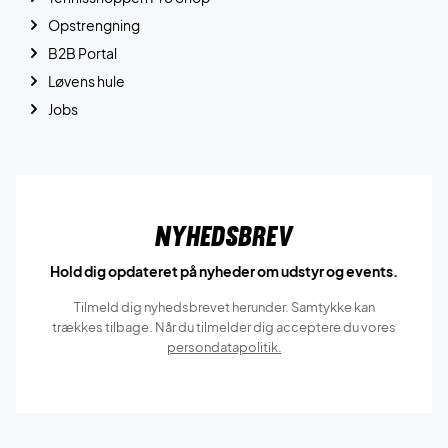
Opstrengning
B2B Portal
Løvens hule
Jobs
Nyhedsbrev
Hold dig opdateret på nyheder om udstyr og events.
Tilmeld dig nyhedsbrevet herunder. Samtykke kan
trækkes tilbage. Når du tilmelder dig acceptere du vores
persondatapolitik.