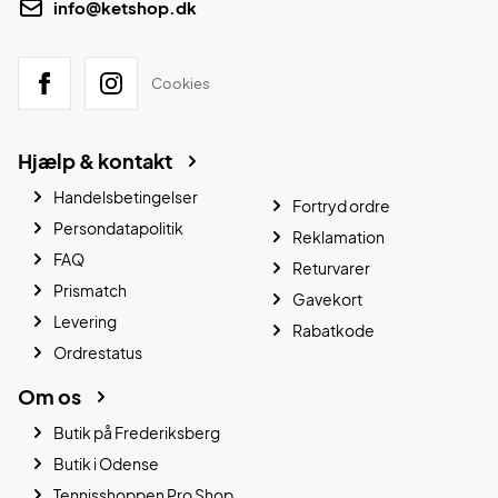
info@ketshop.dk
Cookies
Hjælp & kontakt
Handelsbetingelser
Fortryd ordre
Persondatapolitik
Reklamation
FAQ
Returvarer
Prismatch
Gavekort
Levering
Rabatkode
Ordrestatus
Om os
Butik på Frederiksberg
Butik i Odense
Tennisshoppen Pro Shop