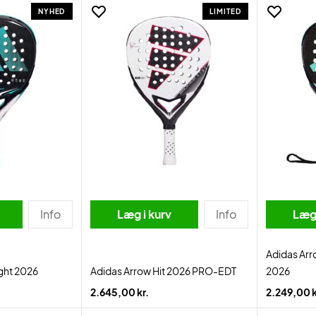
NYHED
LIMITED
Info
Læg i kurv
Info
Læg 
Adidas Arr
ight 2026
Adidas Arrow Hit 2026 PRO-EDT
2026
2.645,00 kr.
2.249,00 k