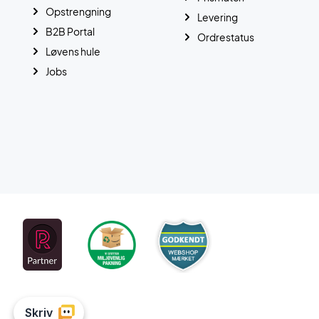
Opstrengning
Levering
B2B Portal
Ordrestatus
Løvens hule
Jobs