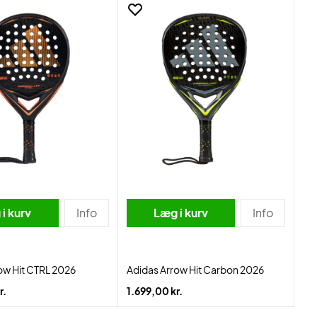
i kurv
Info
Læg i kurv
Info
ow Hit CTRL 2026
Adidas Arrow Hit Carbon 2026
r.
1.699,00 kr.