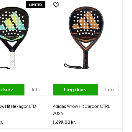
LIMITED
i kurv
Info
Læg i kurv
Info
ow Hit Hexagon LTD
Adidas Arrow Hit Carbon CTRL
2026
r.
1.699,00 kr.