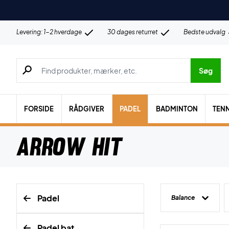
Levering: 1-2 hverdage
30 dages returret
Bedste udvalg
Søg efter produkter, mærker etc.
Søg
FORSIDE
RÅDGIVER
PADEL
BADMINTON
TENN
Arrow Hit
Padel
Balance
Padel bat