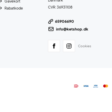
Danmark
Gavekort
CVR: 36931108
Rabatkode
65906690
info@ketshop.dk
Cookies