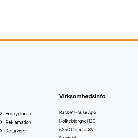
Virksomhedsinfo
Racket House ApS
Fortryd ordre
Holkebjergvej 120
Reklamation
5250 Odense SV
Returvarer