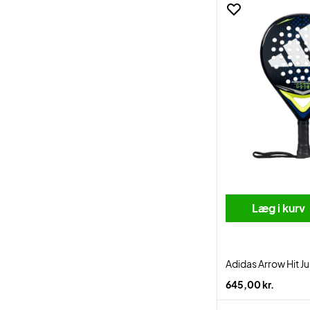
Læg i kurv
Adidas Arrow Hit J
645,00 kr.