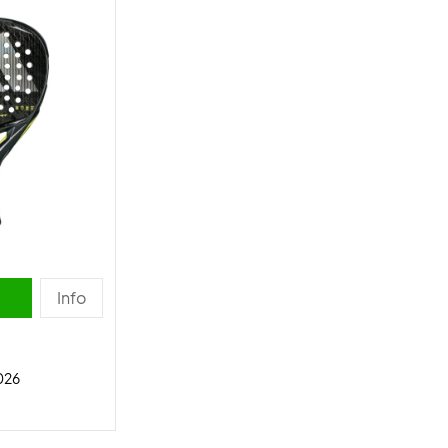
Info
026