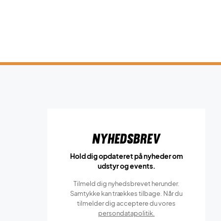
Nyhedsbrev
Hold dig opdateret på nyheder om
udstyr og events.
Tilmeld dig nyhedsbrevet herunder.
Samtykke kan trækkes tilbage. Når du
tilmelder dig acceptere du vores
persondatapolitik.