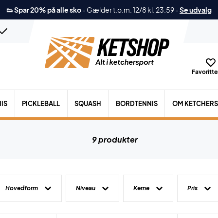
👟 Spar 20% på alle sko
-
Gælder t.o.m. 12/8 kl. 23:59
-
Se udvalg
Favoritter
IS
PICKLEBALL
SQUASH
BORDTENNIS
OM KETCHER
9 produkter
Hovedform
Niveau
Kerne
Pris