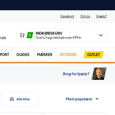
Gavekort
Om os
Hjælp?
INDKØBSKURV
0
Gratis fragt ved køb over 499 kr.
 (
0
)
SPORT
GUIDES
MÆRKER
NYHEDER
OUTLET
Brug for hjælp?
Mest populære
Alle filtre