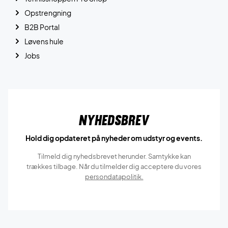
Opstrengning
B2B Portal
Løvens hule
Jobs
Nyhedsbrev
Hold dig opdateret på nyheder om udstyr og events.
Tilmeld dig nyhedsbrevet herunder. Samtykke kan
trækkes tilbage. Når du tilmelder dig acceptere du vores
persondatapolitik.