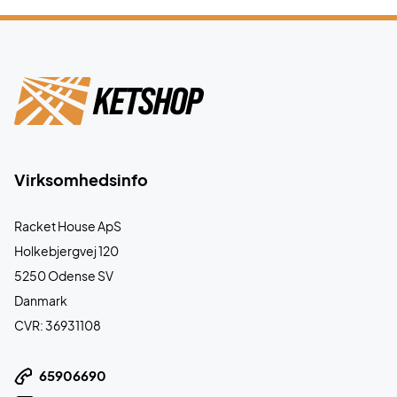
Virksomhedsinfo
Racket House ApS
Holkebjergvej 120
5250 Odense SV
Danmark
CVR: 36931108
65906690