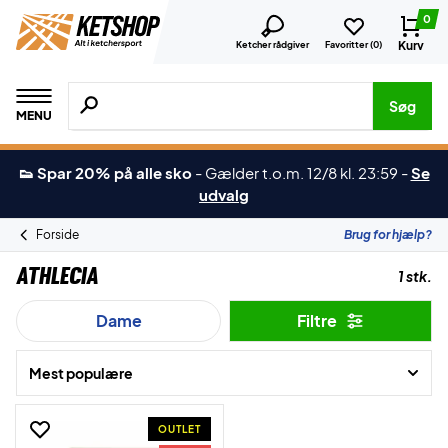
0
Kurv
Ketcher rådgiver
Favoritter (
0
)
Søg efter produkter, mærker etc.
Søg
MENU
👟 Spar 20% på alle sko
-
Gælder t.o.m. 12/8 kl. 23:59
-
Se
udvalg
Forside
Brug for hjælp?
Athlecia
1 stk.
Dame
Filtre
Mest populære
OUTLET