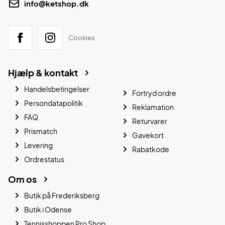
info@ketshop.dk
Cookies
Hjælp & kontakt
Handelsbetingelser
Fortryd ordre
Persondatapolitik
Reklamation
FAQ
Returvarer
Prismatch
Gavekort
Levering
Rabatkode
Ordrestatus
Om os
Butik på Frederiksberg
Butik i Odense
Tennisshoppen Pro Shop