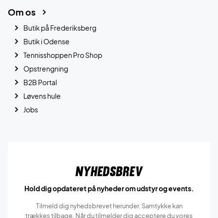
Om os
Butik på Frederiksberg
Butik i Odense
Tennisshoppen Pro Shop
Opstrengning
B2B Portal
Løvens hule
Jobs
Nyhedsbrev
Hold dig opdateret på nyheder om udstyr og events.
Tilmeld dig nyhedsbrevet herunder. Samtykke kan
trækkes tilbage. Når du tilmelder dig acceptere du vores