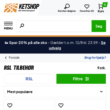
0
Kurv
Ketcher rådgiver
Favoritter (
0
)
Søg efter produkter, mærker etc.
Søg
MENU
👟 Spar 20% på alle sko
-
Gælder t.o.m. 12/8 kl. 23:59
-
Se
udvalg
Forside
Brug for hjælp?
RSL Tilbehør
9 stk.
RSL
Filtre
Mest populære