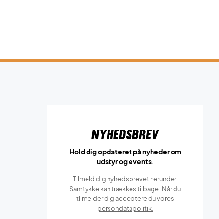
Nyhedsbrev
Hold dig opdateret på nyheder om
udstyr og events.
Tilmeld dig nyhedsbrevet herunder.
Samtykke kan trækkes tilbage. Når du
tilmelder dig acceptere du vores
persondatapolitik.