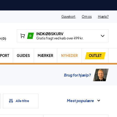
Gavekort
Om os
Hjælp?
INDKØBSKURV
0
Gratis fragt ved køb over 499 kr.
 (
0
)
SPORT
GUIDES
MÆRKER
NYHEDER
OUTLET
Brug for hjælp?
Mest populære
Alle filtre