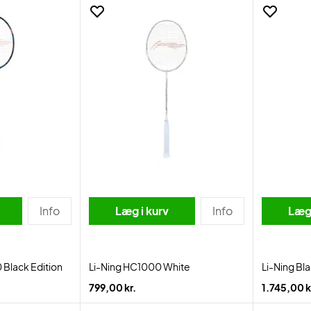
Info
Læg i kurv
Info
Læg 
 Black Edition
Li-Ning HC1000 White
Li-Ning B
799,00 kr.
1.745,00 k