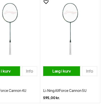
i kurv
Info
Læg i kurv
Info
XForce Cannon 4U
Li-Ning AXForce Cannon 5U
595,00 kr.