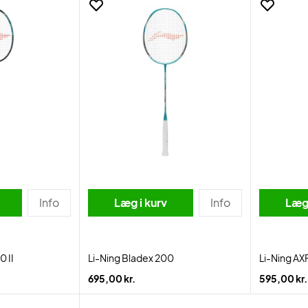
Info
Læg i kurv
Info
Læg 
0 II
Li-Ning Bladex 200
Li-Ning A
695,00 kr.
595,00 kr.