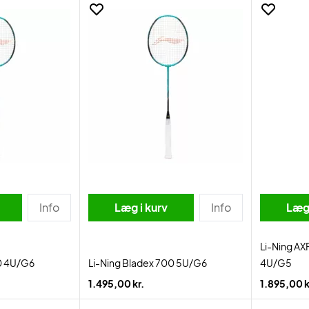
Info
Læg i kurv
Info
Læg 
Li-Ning AX
0 4U/G6
Li-Ning Bladex 700 5U/G6
4U/G5
1.495,00 kr.
1.895,00 k