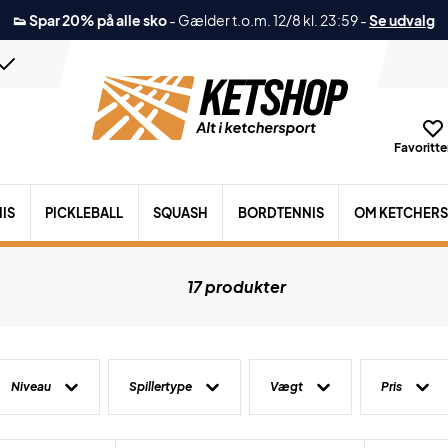
👟 Spar 20% på alle sko
-
Gælder t.o.m. 12/8 kl. 23:59
-
Se udvalg
Favoritter
IS
PICKLEBALL
SQUASH
BORDTENNIS
OM KETCHER
17 produkter
Niveau
Spillertype
Vægt
Pris