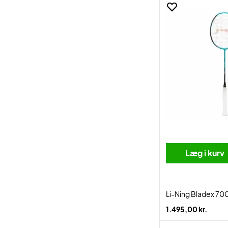
Læg i kurv
Li-Ning Bladex 70
1.495,00 kr.