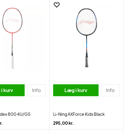
i kurv
Info
Læg i kurv
Info
ladex 800 4U/G5
Li-Ning AXForce Kids Black
r.
295,00 kr.