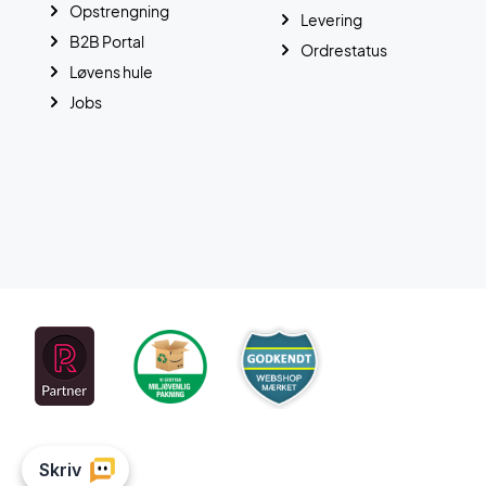
Opstrengning
Levering
B2B Portal
Ordrestatus
Løvens hule
Jobs