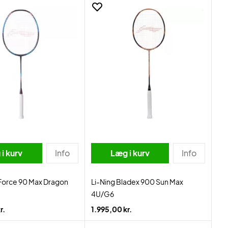
i kurv
Info
Læg i kurv
Info
Force 90 Max Dragon
Li-Ning Bladex 900 Sun Max
4U/G6
r.
1.995,00 kr.