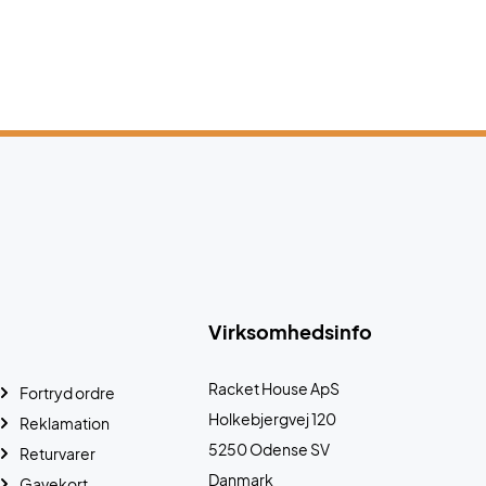
Virksomhedsinfo
Racket House ApS
Fortryd ordre
Holkebjergvej 120
Reklamation
5250 Odense SV
Returvarer
Danmark
Gavekort