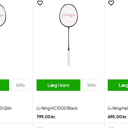
Info
Læg i kurv
Info
Læg 
0 Qilin
Li-Ning HC1000 Black
Li-Ning Ha
799,00 kr.
695,00 kr.