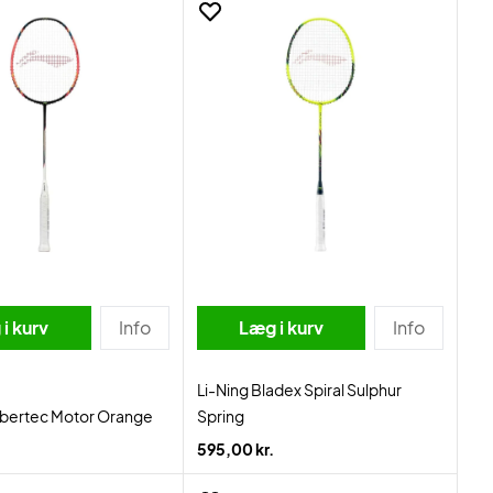
i kurv
Info
Læg i kurv
Info
Li-Ning Bladex Spiral Sulphur
lbertec Motor Orange
Spring
595,00 kr.