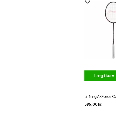
Læg i kurv
Li-Ning AXForce C
595,00 kr.