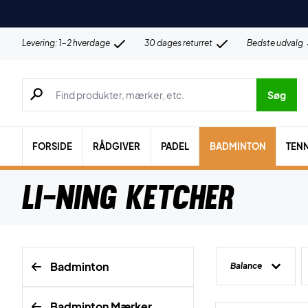
Levering: 1-2 hverdage
30 dages returret
Bedste udvalg
Søg efter produkter, mærker etc.
Søg
FORSIDE
RÅDGIVER
PADEL
BADMINTON
TENN
Li-Ning Ketcher
Badminton
Balance
Badminton Mærker