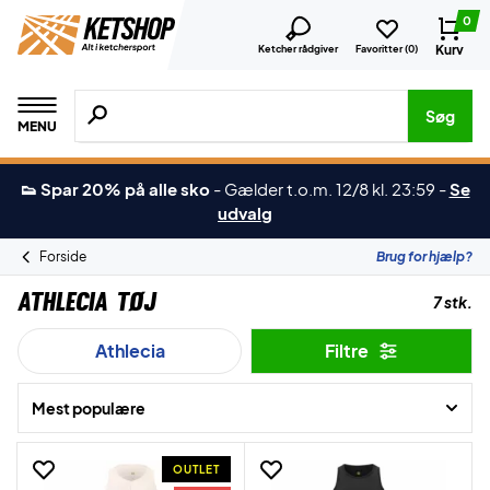
0
Kurv
Ketcher rådgiver
Favoritter (
0
)
Søg efter produkter, mærker etc.
Søg
MENU
👟 Spar 20% på alle sko
-
Gælder t.o.m. 12/8 kl. 23:59
-
Se
udvalg
Forside
Brug for hjælp?
Athlecia Tøj
7 stk.
Athlecia
Filtre
Mest populære
OUTLET