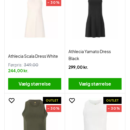
- 30%
Athlecia Yamato Dress
Athlecia Scala Dress White
Black
Førpris:
349,00
299,00 kr.
244,00 kr.
Vælg størrelse
Vælg størrelse
OUTLET
OUTLET
- 30%
- 30%