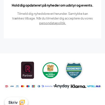
Hold dig opdateret på nyheder om udstyr og events.
Tilmeld dig nyhedsbrevet herunder. Samtykke kan
trækkes tilbage. Når du tilmelder dig acceptere du vores
persondatapolitik.