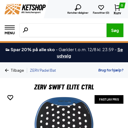
0
Kurv
Ketcher rådgiver
Favoritter (
0
)
Søg efter produkter, mærker etc.
Søg
MENU
👟 Spar 20% på alle sko
-
Gælder t.o.m. 12/8 kl. 23:59
-
Se
udvalg
|
Brug for hjælp?
Tilbage
ZERV Padel Bat
ZERV Swift Elite CTRL
FAST LAV PRIS
FAST LAV PRIS
FAST LAV PRIS
FAST LAV PRIS