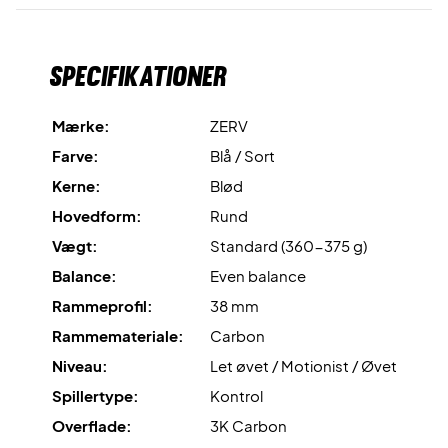
Rough Surface Control
er den ru overfladestruktur, der
sikrer masser af boldføling, boldkontrol og spin.
Specifikationer
Vibration Absorption System
er teknologien, der
reducerer uønskede vibrationer og fremmer
Mærke:
ZERV
spillekomforten.
Farve:
Blå / Sort
Til sidst, så er der virkelig kræset om designet - så du
Kerne:
Blød
kommer til at stå knivskarpt på banen!
Hovedform:
Rund
Vægt:
Standard (360-375 g)
Tag kontrollen på padelbanen - køb dit ZERV Swift Elite
CTRL i dag!
Balance:
Even balance
OBS:
Dette padel bat leveres uden cover.
Rammeprofil:
38 mm
Rammemateriale:
Carbon
Niveau:
Let øvet / Motionist / Øvet
Spillertype:
Kontrol
Overflade:
3K Carbon