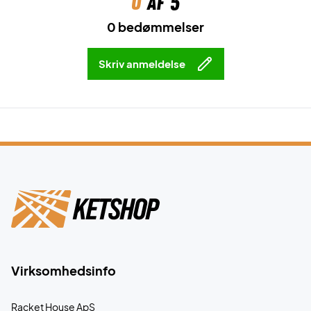
0
af 5
0 bedømmelser
Skriv anmeldelse
Virksomhedsinfo
Racket House ApS