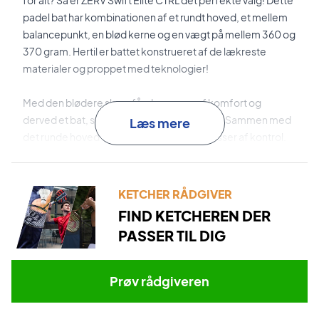
for alt? Så er ZERV Swift Elite CTRL det perfekte valg! Dette
padel bat har kombinationen af et rundt hoved, et mellem
balancepunkt, en blød kerne og en vægt på mellem 360 og
370 gram. Hertil er battet konstrueret af de lækreste
materialer og proppet med teknologier!
Med den blødere skum får du masser af komfort og
derved et bat, som er skånsomt ved armen. Sammen med
Læs mere
det runde hoved og ru overflade får du masser af kontrol.
Et rigtig godt bat til dig som er både motionist, øvet eller
spiller turneringer på et fint niveau.
KETCHER RÅDGIVER
3K Carbon
er det materiale, der er brugt til battets
FIND KETCHEREN DER
overflade. Dette resulterer i en stærk overflade, som har et
PASSER TIL DIG
suverænt touch og masser af præcision.
Black Pro EVA Soft
er den bløde EVA-kerne, der sikrer en
Prøv rådgiveren
fantastisk boldføling, kontrol og output.