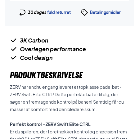
30 dages
fuld returret
Betalingsmidler
3K Carbon
Overlegen performance
Cool design
PRODUKTBESKRIVELSE
ZERV har endnu engang leveret et topklasse padel bat -
ZERV Swift Elite CTRL! Dette perfekte bat er til dig, der
søger en fremragende kontrol på banen! Samtidig får du
masser af komfort med den blødere skum.
Perfekt kontrol - ZERV Swift Elite CTRL
Er du spilleren, der foretrækker kontrol og præcision frem