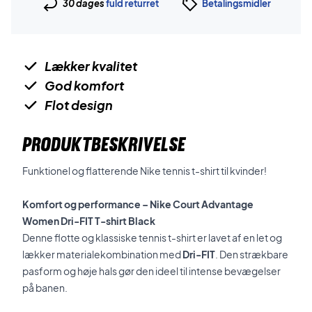
30 dages
fuld returret
Betalingsmidler
Lækker kvalitet
God komfort
Flot design
PRODUKTBESKRIVELSE
Funktionel og flatterende Nike tennis t-shirt til kvinder!
Komfort og performance – Nike Court Advantage
Women Dri-FIT T-shirt Black
Denne flotte og klassiske tennis t-shirt er lavet af en let og
lækker materialekombination med
Dri-FIT
. Den strækbare
pasform og høje hals gør den ideel til intense bevægelser
på banen.