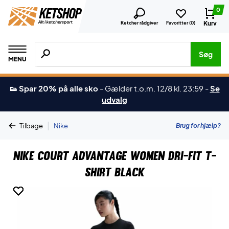
0
Kurv
Ketcher rådgiver
Favoritter (
0
)
Søg efter produkter, mærker etc.
Søg
MENU
👟 Spar 20% på alle sko
-
Gælder t.o.m. 12/8 kl. 23:59
-
Se
udvalg
|
Brug for hjælp?
Tilbage
Nike
Nike Court Advantage Women Dri-FIT T-
shirt Black