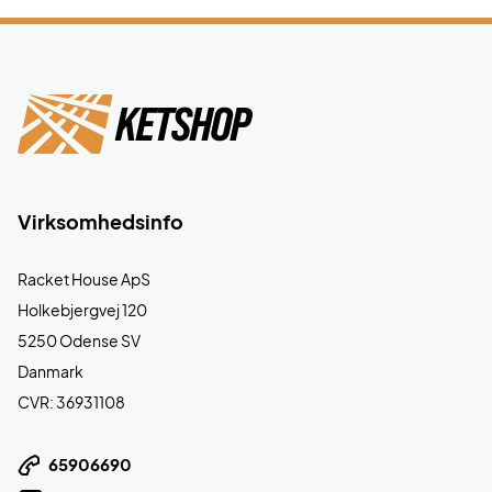
Virksomhedsinfo
Racket House ApS
Holkebjergvej 120
5250 Odense SV
Danmark
CVR: 36931108
65906690