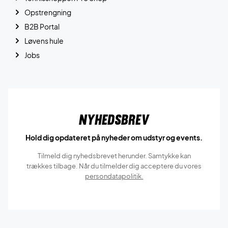
Opstrengning
B2B Portal
Løvens hule
Jobs
Nyhedsbrev
Hold dig opdateret på nyheder om udstyr og events.
Tilmeld dig nyhedsbrevet herunder. Samtykke kan
trækkes tilbage. Når du tilmelder dig acceptere du vores
persondatapolitik.