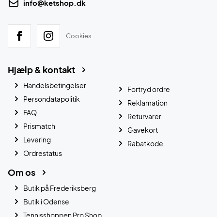
info@ketshop.dk
Cookies
Hjælp & kontakt
Handelsbetingelser
Fortryd ordre
Persondatapolitik
Reklamation
FAQ
Returvarer
Prismatch
Gavekort
Levering
Rabatkode
Ordrestatus
Om os
Butik på Frederiksberg
Butik i Odense
Tennisshoppen Pro Shop