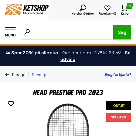
0
Kurv
Ketcher rådgiver
Favoritter (
0
)
Søg efter produkter, mærker etc.
Søg
MENU
👟 Spar 20% på alle sko
-
Gælder t.o.m. 12/8 kl. 23:59
-
Se
udvalg
|
Brug for hjælp?
Tilbage
Prestige
Head Prestige Pro 2023
OUTLET
OUTLET
SPAR 42%
SPAR 42%