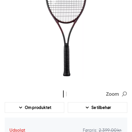
Zoom
Om produktet
Se tilbehør
Udsolgt
Førpris:
2.399,00 kr.