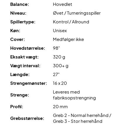
opstrengning med Wilson Revolve og 24 kg.
Balance:
Hovedlet
Niveau:
Øvet / Turneringsspiller
Desuden leveres den
uden cover
!
Spillertype:
Kontrol / Allround
Køn:
Unisex
Cover:
Medfølger ikke
Hovedstørrelse:
98"
Eksakt vægt:
320 g
Vægt interval:
300+ g
Længde:
27"
Strengemønster:
16 x 20
Leveres med
Strenge:
fabriksopstrengning
Profil:
20 mm
Greb 2 - Normal herrehånd /
Grebsstørrelse:
Greb 3 - Stor herrehånd