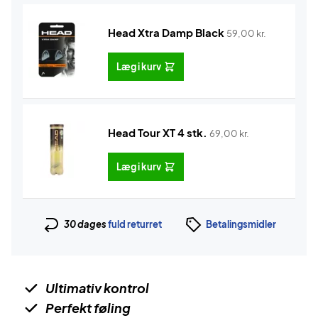
Head Xtra Damp Black
59,00
kr.
Læg i kurv
Head Tour XT 4 stk.
69,00
kr.
Læg i kurv
30 dages
fuld returret
Betalingsmidler
Ultimativ kontrol
Perfekt føling