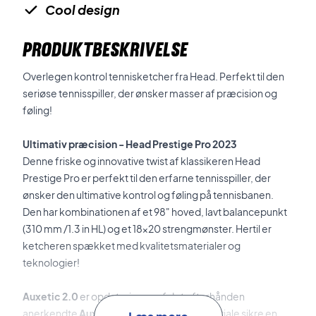
Cool design
PRODUKTBESKRIVELSE
Overlegen kontrol tennisketcher fra Head. Perfekt til den
seriøse tennisspiller, der ønsker masser af præcision og
føling!
Ultimativ præcision - Head Prestige Pro 2023
Denne friske og innovative twist af klassikeren Head
Prestige Pro er perfekt til den erfarne tennisspiller, der
ønsker den ultimative kontrol og føling på tennisbanen.
Den har kombinationen af et 98" hoved, lavt balancepunkt
(310 mm /1.3 in HL) og et 18x20 strengmønster. Hertil er
ketcheren spækket med kvalitetsmaterialer og
teknologier!
Auxetic 2.0
er opdateringen af det efterhånden
anerkendte
Auxetic
materiale. Dette materiale sikre en