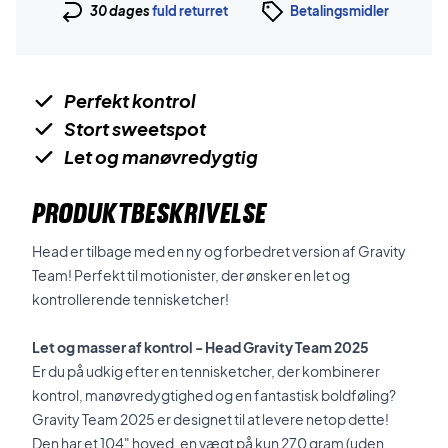
30 dages
fuld returret
Betalingsmidler
Perfekt kontrol
Stort sweetspot
Let og manøvredygtig
PRODUKTBESKRIVELSE
Head er tilbage med en ny og forbedret version af Gravity
Team! Perfekt til motionister, der ønsker en let og
kontrollerende tennisketcher!
Let og masser af kontrol - Head Gravity Team 2025
Er du på udkig efter en tennisketcher, der kombinerer
kontrol, manøvredygtighed og en fantastisk boldføling?
Gravity Team 2025 er designet til at levere netop dette!
Den har et 104" hoved, en vægt på kun 270 gram (uden