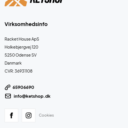
Virksomhedsinfo
Racket House ApS
Holkebjergvej 120
5250 Odense SV
Danmark
CVR: 36931108
65906690
info@ketshop.dk
Cookies