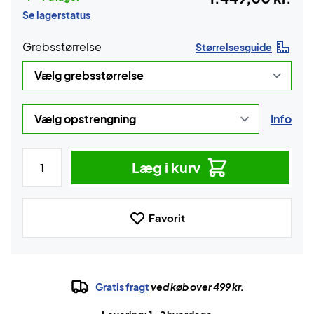
Se lagerstatus
Grebsstørrelse
Størrelsesguide
Info
Læg i kurv
Favorit
Gratis fragt
ved køb over 499 kr.