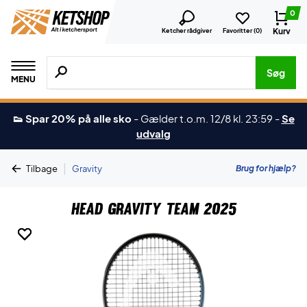
0
Kurv
Ketcher rådgiver
Favoritter (
0
)
Søg efter produkter, mærker etc.
Søg
MENU
👟 Spar 20% på alle sko
-
Gælder t.o.m. 12/8 kl. 23:59
-
Se
udvalg
|
Brug for hjælp?
Tilbage
Gravity
Head Gravity Team 2025