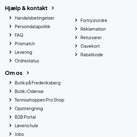
Hjælp & kontakt
Handelsbetingelser
Fortryd ordre
Persondatapolitik
Reklamation
FAQ
Returvarer
Prismatch
Gavekort
Levering
Rabatkode
Ordrestatus
Om os
Butik på Frederiksberg
Butik i Odense
Tennisshoppen Pro Shop
Opstrengning
B2B Portal
Løvens hule
Jobs