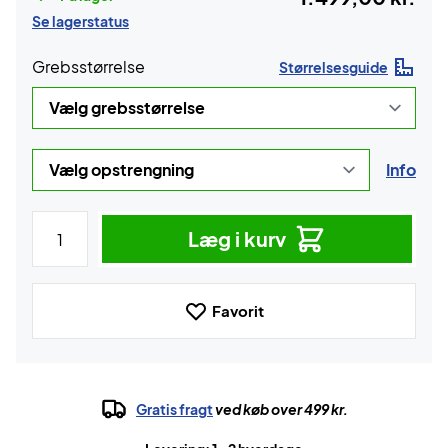
Se lagerstatus
Grebsstørrelse
Størrelsesguide
Info
Læg i kurv
Favorit
Gratis fragt
ved køb over 499 kr.