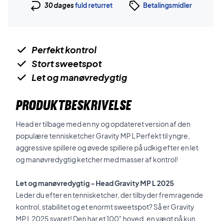
30 dages
fuld returret
Betalingsmidler
Perfekt kontrol
Stort sweetspot
Let og manøvredygtig
PRODUKTBESKRIVELSE
Head er tilbage med en ny og opdateret version af den
populære tennisketcher Gravity MP L Perfekt til yngre,
aggressive spillere og øvede spillere på udkig efter en let
og manøvredygtig ketcher med masser af kontrol!
Let og manøvredygtig - Head Gravity MP L 2025
Leder du efter en tennisketcher, der tilbyder fremragende
kontrol, stabilitet og et enormt sweetspot? Så er Gravity
MP L 2025 svaret! Den har et 100" hoved, en vægt på kun