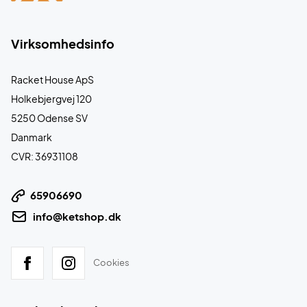
Virksomhedsinfo
Racket House ApS
Holkebjergvej 120
5250 Odense SV
Danmark
CVR: 36931108
65906690
info@ketshop.dk
Cookies