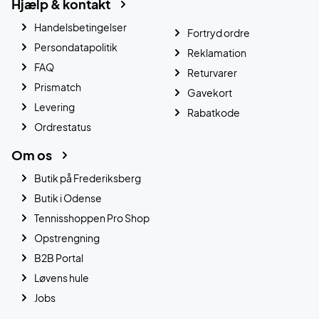
Hjælp & kontakt
Handelsbetingelser
Fortryd ordre
Persondatapolitik
Reklamation
FAQ
Returvarer
Prismatch
Gavekort
Levering
Rabatkode
Ordrestatus
Om os
Butik på Frederiksberg
Butik i Odense
Tennisshoppen Pro Shop
Opstrengning
B2B Portal
Løvens hule
Jobs