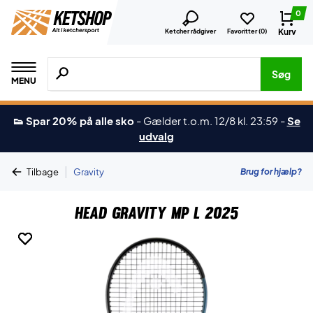
0
Kurv
Ketcher rådgiver
Favoritter (
0
)
Søg efter produkter, mærker etc.
Søg
MENU
👟 Spar 20% på alle sko
-
Gælder t.o.m. 12/8 kl. 23:59
-
Se
udvalg
|
Brug for hjælp?
Tilbage
Gravity
Head Gravity MP L 2025