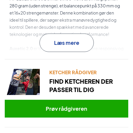
280 gram (uden strenge), et balancepunkt på 330 mm og
et 16x20 strengemønster. Denne kombination gør den
ideel til spillere, der søger ekstra manøvredygtighed og
kontrol. Den er desuden spækket med avancerede
teknologier og materialer for optimal performance!
Læs mere
Auxetic 2.0
er teknologien, der giver en mere responsiv og
præcis boldføling.
Graphene Inside
er de strategisk placerede grafitfibre, der
KETCHER RÅDGIVER
styrker rammen, forbedrer stabiliteten og optimerer
FIND KETCHEREN DER
energioverførslen.
PASSER TIL DIG
Sweet Zone
er teknologien bag det enorme sweetspot.
Dette store sweetspot er resultatet af den afrundede
Prøv rådgiveren
hovedform og at den bredeste strengsektion er placeret
mod toppen.