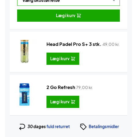
Læg i kurv
Head Padel Pro S+ 3 stk.
49,00
kr.
Læg i kurv
2 Go Refresh
79,00
kr.
Læg i kurv
30 dages
fuld returret
Betalingsmidler