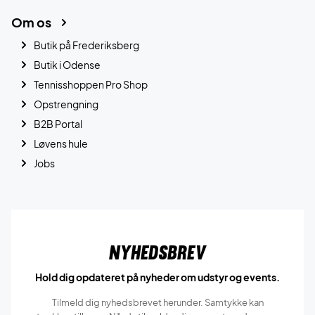
Om os
Butik på Frederiksberg
Butik i Odense
Tennisshoppen Pro Shop
Opstrengning
B2B Portal
Løvens hule
Jobs
Nyhedsbrev
Hold dig opdateret på nyheder om udstyr og events.
Tilmeld dig nyhedsbrevet herunder. Samtykke kan