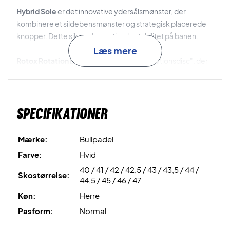
Hybrid Sole
er det innovative ydersålsmønster, der
kombinere et sildebensmønster og strategisk placerede
knopper. Dette sikrer den optimale stabilitet på banen.
Læs mere
Rotox Rotation Disc
er det innovative "rotationsdisc", der
sikrer de bedste forudsætninger for lynhurtige rotationer.
Thermo Sealed
er den sømløse konstruktion, der
Specifikationer
forstærker skoen og fremmer pasformen.
Tech Protect Panel
er forstærkningen af overdelen, der
Mærke:
Bullpadel
øger skoens slidstærkhed.
Farve:
Hvid
40 / 41 / 42 / 42,5 / 43 / 43,5 / 44 /
Tag banen med storm – køb dette par Bullpadel padel sko
Skostørrelse:
44,5 / 45 / 46 / 47
i dag!
Køn:
Herre
Farve: Hvid med sorte og røde detaljer.
Pasform:
Normal