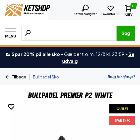
0
Kurv
Ketcher rådgiver
Favoritter (
0
)
Søg efter produkter, mærker etc.
Søg
MENU
👟 Spar 20% på alle sko
-
Gælder t.o.m. 12/8 kl. 23:59
-
Se
udvalg
|
Brug for hjælp?
Tilbage
Bullpadel Sko
Bullpadel Premier P2 White
OUTLET
OUTLET
OUTLET
OUTLET
SPAR 34%
SPAR 34%
SPAR 34%
SPAR 34%