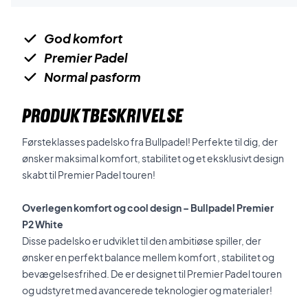
God komfort
Premier Padel
Normal pasform
PRODUKTBESKRIVELSE
Førsteklasses padelsko fra Bullpadel! Perfekte til dig, der
ønsker maksimal komfort, stabilitet og et eksklusivt design
skabt til Premier Padel touren!
Overlegen komfort og cool design – Bullpadel Premier
P2 White
Disse padelsko er udviklet til den ambitiøse spiller, der
ønsker en perfekt balance mellem komfort , stabilitet og
bevægelsesfrihed. De er designet til Premier Padel touren
og udstyret med avancerede teknologier og materialer!