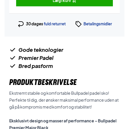
Læg i kurv
30 dages
fuld returret
Betalingsmidler
Gode teknologier
Premier Padel
Bred pasform
PRODUKTBESKRIVELSE
Ekstremt stabile og komfortable Bullpadel padel sko!
Perfekte til dig, der ønsker maksimal performance uden at
gå på kompromis med komfort og stabilitet!
Eksklusivt design og masser af performance – Bullpadel
Premier Major Black