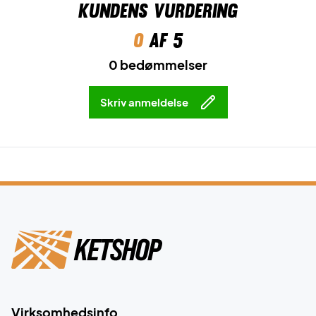
Kundens vurdering
0
af 5
0 bedømmelser
Skriv anmeldelse
Virksomhedsinfo