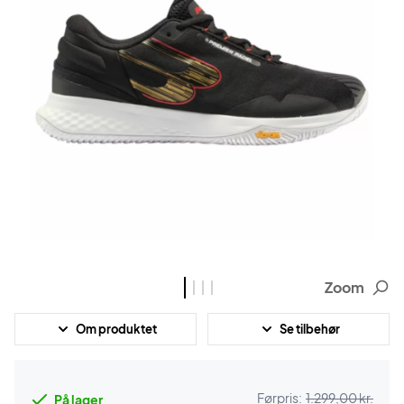
Zoom
Om produktet
Se tilbehør
Førpris:
1.299,00 kr.
På lager