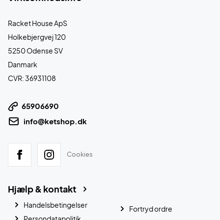
Racket House ApS
Holkebjergvej 120
5250 Odense SV
Danmark
CVR: 36931108
65906690
info@ketshop.dk
Cookies
Hjælp & kontakt
Handelsbetingelser
Fortryd ordre
Persondatapolitik