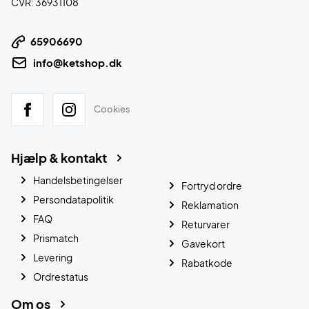
CVR: 36931108
65906690
info@ketshop.dk
Cookies
Hjælp & kontakt
Handelsbetingelser
Fortryd ordre
Persondatapolitik
Reklamation
FAQ
Returvarer
Prismatch
Gavekort
Levering
Rabatkode
Ordrestatus
Om os