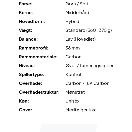
Farve:
Grøn / Sort
Carbon Tube
er teknologien bag rammekonstruktionens
Kerne:
Middelhård
opbygning. Her besår rammen af et tovejs sammenvævet
Hovedform:
Hybrid
carbon-rør, som sikrer en stærk og stabil
Vægt:
Standard (360-375 g)
rammekonstruktion.
Balance:
Lav (Hovedlet)
Tricore
er den nye og opdaterede brokonstruktion, hvor
Rammeprofil:
38 mm
"vektorernes" tykkelse er øget. Dette fremmer
Rammemateriale:
Carbon
vibrationsdæmpningen, stabiliteten og kraftoverførslen.
Niveau:
Øvet / Turneringsspiller
Total Channel
er den nye teknologi, som øger
Spillertype:
Kontrol
aerodynamikken. Dette sikrer masser af dynamisk power,
Overflade:
Carbon / 18K Carbon
kontrol og energioverførsel.
Overfladestruktur:
Mønstret
Køn:
Unisex
Air React Channel
er den aerodynamiske 'luftkanalen' i
broen, som sikrer maksimal slaghastighed og
Cover:
Medfølger ikke
manøvredygtighed.
VibraDrive
er den vibrationsdæmpende elastomerbånd,