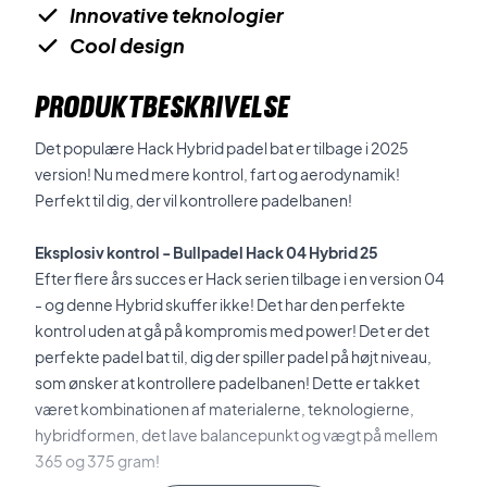
Innovative teknologier
Cool design
PRODUKTBESKRIVELSE
Det populære Hack Hybrid
padel bat er tilbage i 2025
version! Nu med mere kontrol, fart og aerodynamik!
Perfekt til dig, der vil kontrollere padelbanen!
Eksplosiv kontrol - Bullpadel Hack 04 Hybrid
25
Efter flere års succes er Hack serien tilbage i en version 04
- og denne Hybrid skuffer ikke! Det har den perfekte
kontrol uden at gå på kompromis med power! Det er det
perfekte padel bat til, dig der spiller padel på højt niveau,
som ønsker at kontrollere padelbanen! Dette er takket
været kombinationen af materialerne, teknologierne,
hybridformen, det lave balancepunkt og vægt på mellem
365 og 375 gram!