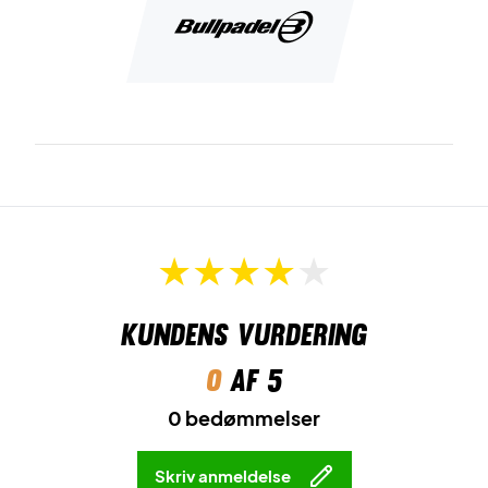
der er placeret i grebet.
Ease Vibe
er de vibrationsdæmpere, der er strategisk
placeret i 4 af battets huller. Disse vibrationsdæmpere
absorberer op til 49% af de uønskede vibrationer, som
forekommer ved slag.
CustomWeight
er vægtsystemet, der muliggør at tilpasse
battets vægt og balancepunkt.
Til sidst, så kommer batttet med det vibrationsdæmpende
og
ergonomiske
Hesacore
greb.
Kundens vurdering
Kontroller padelbanen - køb dette Bullpadel padel bat!
0
af 5
OBS:
Leveres uden cover!
0 bedømmelser
Skriv anmeldelse