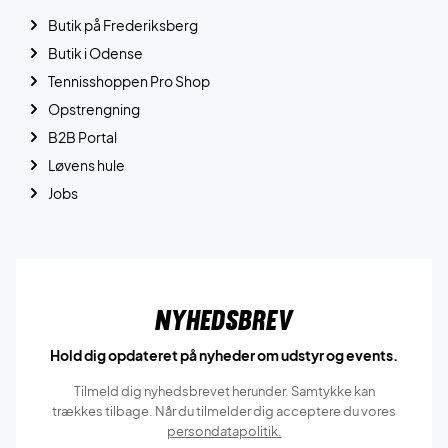
Butik på Frederiksberg
Butik i Odense
Tennisshoppen Pro Shop
Opstrengning
B2B Portal
Løvens hule
Jobs
Nyhedsbrev
Hold dig opdateret på nyheder om udstyr og events.
Tilmeld dig nyhedsbrevet herunder. Samtykke kan
trækkes tilbage. Når du tilmelder dig acceptere du vores
persondatapolitik.