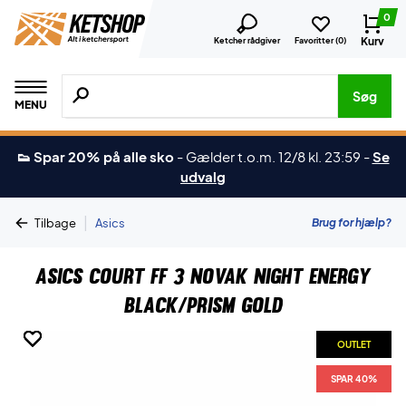
0
Kurv
Ketcher rådgiver
Favoritter (
0
)
Søg efter produkter, mærker etc.
Søg
MENU
👟 Spar 20% på alle sko
-
Gælder t.o.m. 12/8 kl. 23:59
-
Se
udvalg
|
Brug for hjælp?
Tilbage
Asics
Asics Court FF 3 Novak Night Energy
Black/Prism Gold
OUTLET
OUTLET
OUTLET
OUTLET
OUTLET
OUTLET
SPAR 40%
SPAR 40%
SPAR 40%
SPAR 40%
SPAR 40%
SPAR 40%