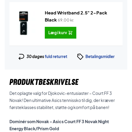
Head Wristband 2.5" 2-Pack
Black
69,00
kr.
Læg i kurv
30 dages
fuld returret
Betalingsmidler
PRODUKTBESKRIVELSE
Det oplagte valg for Djokovic-entusiaster – Court FF 3
Novak! Den ultimative Asics tennissko til dig, der kræver
førsteklasses stabilitet, støtte og komfort på banen!
Dominér som Novak –
Asics Court FF 3 Novak Night
Energy Black/Prism Gold