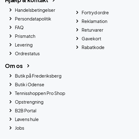
Handelsbetingelser
Fortryd ordre
Persondatapolitik
Reklamation
FAQ
Returvarer
Prismatch
Gavekort
Levering
Rabatkode
Ordrestatus
Om os
Butik på Frederiksberg
Butik i Odense
Tennisshoppen Pro Shop
Opstrengning
B2B Portal
Løvens hule
Jobs