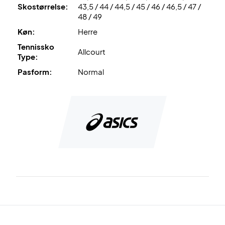
Skostørrelse:
43,5 / 44 / 44,5 / 45 / 46 / 46,5 / 47 /
materiale, som giver optimalt greb på forskellige
48 / 49
banetyper.
Køn:
Herre
MONO-SOCK
Tennissko
konstruktionen omslutter foden som en sok
Allcourt
Type:
for at give en tæt og støttende pasform.
Pasform:
Normal
PGUARD
forstærker overdelen og gør skoen mere
modstandsdygtig over for slid.
Vær kampklar – bestil dine Asics Court FF 3 Novak i dag!
Farve: Sort