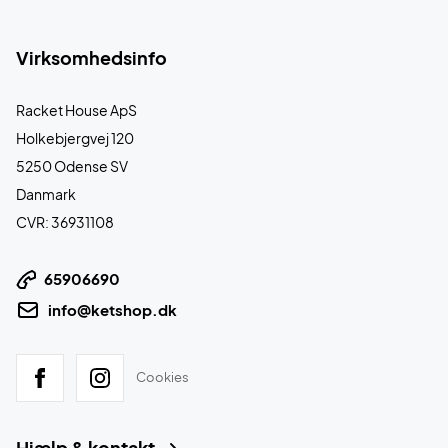
Virksomhedsinfo
Racket House ApS
Holkebjergvej 120
5250 Odense SV
Danmark
CVR: 36931108
65906690
info@ketshop.dk
Cookies
Hjælp & kontakt