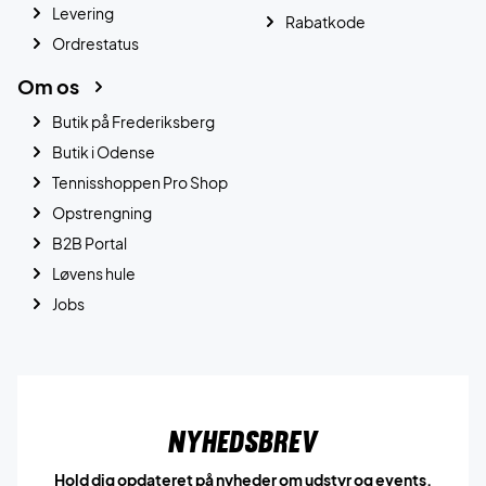
Levering
Rabatkode
Ordrestatus
Om os
Butik på Frederiksberg
Butik i Odense
Tennisshoppen Pro Shop
Opstrengning
B2B Portal
Løvens hule
Jobs
Nyhedsbrev
Hold dig opdateret på nyheder om udstyr og events.