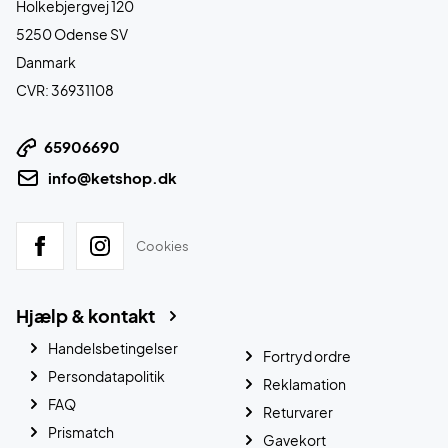
Holkebjergvej 120
5250 Odense SV
Danmark
CVR: 36931108
65906690
info@ketshop.dk
Cookies
Hjælp & kontakt
Handelsbetingelser
Fortryd ordre
Persondatapolitik
Reklamation
FAQ
Returvarer
Prismatch
Gavekort