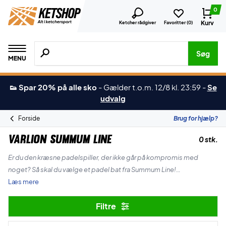
0
Kurv
Ketcher rådgiver
Favoritter (
0
)
Søg efter produkter, mærker etc.
Søg
MENU
👟 Spar 20% på alle sko
-
Gælder t.o.m. 12/8 kl. 23:59
-
Se
udvalg
Forside
Brug for hjælp?
Varlion Summum Line
0 stk.
Er du den kræsne padelspiller, der ikke går på kompromis med
noget? Så skal du vælge et padel bat fra Summum Line!
Læs mere
Battene i Summum line er håndlavet i Spanien og spækket med de
Filtre
mest innovative teknologier!