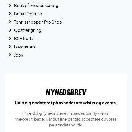
Butik på Frederiksberg
Butik i Odense
Tennisshoppen Pro Shop
Opstrengning
B2B Portal
Løvens hule
Jobs
Nyhedsbrev
Hold dig opdateret på nyheder om udstyr og events.
Tilmeld dig nyhedsbrevet herunder. Samtykke kan
trækkes tilbage. Når du tilmelder dig acceptere du vores
persondatapolitik.